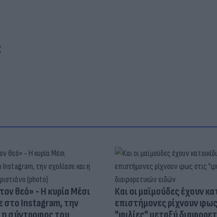
ς
τον θεό» - Η κυρία Μέσι
Και οι μαϊμούδες έχουν κατ
 στο Instagram, την
επιστήμονες ρίχνουν φως
ι η σύντροφος του
"φιλίες" μεταξύ διαφορε