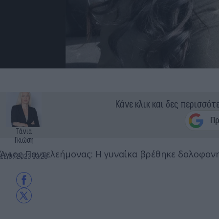
Κάνε κλικ και δες περισσότ
Τάνια
Γκιώση
Άγιος Παντελεήμονας: Η γυναίκα βρέθηκε δολοφονη
12.07.2023 13:26