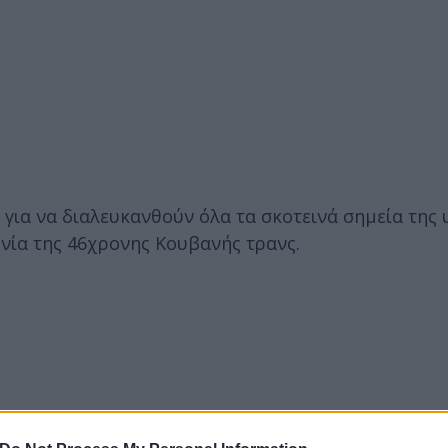
 για να διαλευκανθούν όλα τα σκοτεινά σημεία της
ονία της 46χρονης Κουβανής τρανς.