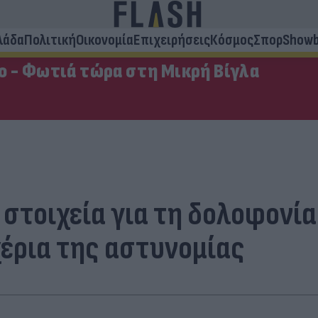
λάδα
Πολιτική
Οικονομία
Επιχειρήσεις
Κόσμος
Σπορ
Showb
ο - Φωτιά τώρα στη Μικρή Βίγλα
 στοιχεία για τη δολοφονί
χέρια της αστυνομίας