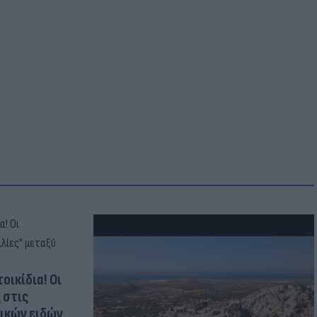
οικίδια! Οι
 στις
τικών ειδών