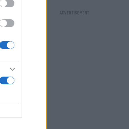
αίκα.
ο γυάλινο
στατωμένο,