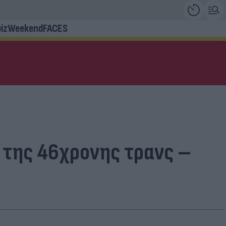
iz
Weekend
FACES
α της 46χρονης τρανς –