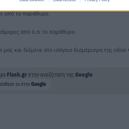
 σώμα της βρήκε κλειδωμένο το διαμέρισμα με τα κ
γε από το παράθυρο.
κάμερες από ό,τι το παράθυρο.
 μας και διέμενε στο ισόγειο διαμέρισμα της οδού
ερο
Flash.gr
στην αναζήτηση της
Google