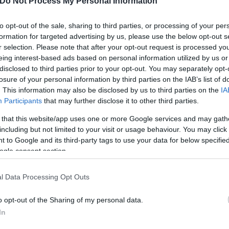
Do Not Process My Personal Information
to opt-out of the sale, sharing to third parties, or processing of your per
formation for targeted advertising by us, please use the below opt-out s
r selection. Please note that after your opt-out request is processed y
eing interest-based ads based on personal information utilized by us or
disclosed to third parties prior to your opt-out. You may separately opt-
υν στα χέρια τους ένα βίντεο, το οποίο φέρεται να
losure of your personal information by third parties on the IAB’s list of
να, φαίνεται μία σκιά, με τους ειδικούς της ΕΛ.ΑΣ.
. This information may also be disclosed by us to third parties on the
IA
ιχείο.
Participants
that may further disclose it to other third parties.
 that this website/app uses one or more Google services and may gath
including but not limited to your visit or usage behaviour. You may click 
φαίνεται πως βρίσκεται στο στενό της περιβάλλον.
 to Google and its third-party tags to use your data for below specifi
ogle consent section.
l Data Processing Opt Outs
o opt-out of the Sharing of my personal data.
In