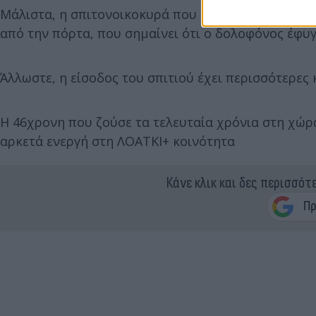
Μάλιστα, η σπιτονοικοκυρά που εντόπισε το άψυχο
από την πόρτα, που σημαίνει ότι ο δολοφόνος έφυ
Άλλωστε, η είσοδος του σπιτιού έχει περισσότερες 
Η 46χρονη που ζούσε τα τελευταία χρόνια στη χώρα
αρκετά ενεργή στη ΛΟΑΤΚΙ+ κοινότητα
Κάνε κλικ και δες περισσότ