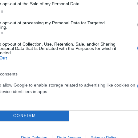
o opt-out of the Sale of my Personal Data.
In
to opt-out of processing my Personal Data for Targeted
ing.
In
o opt-out of Collection, Use, Retention, Sale, and/or Sharing
ersonal Data that Is Unrelated with the Purposes for which it
ιμοποίησε ο δράστης για να σκοτώσει την άτυχη γυν
lected.
Out
 διαμέρισμα της άτυχης γυναίκας βρέθηκε σπασμέν
consents
ίησε ο δολοφόνος της.
o allow Google to enable storage related to advertising like cookies on
evice identifiers in apps.
 στο σώμα της.
 της 46χρονης είναι πως, αν και το σπίτι ήταν ανα
CONFIRM
Data Deletion
Data Access
Privacy Policy