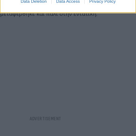
Data Deletion
Data Access
Privacy Policy
Όμως, η υγεία του και πάλι υποτροπίασε και έτσι
μεταφέρθηκε και πάλι στην εντατική.