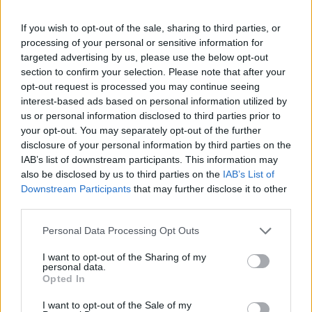
νέα.
If you wish to opt-out of the sale, sharing to third parties, or
processing of your personal or sensitive information for
Με πήρε κλαίγοντας μια φίλη και είπε ότι “ο
targeted advertising by us, please use the below opt-out
Αίαντάς μας πέθανε”. Λέω μάλλον είναι
section to confirm your selection. Please note that after your
επιβεβαιωμένο, ο φίλος μου πέθανε. Προσπαθώ να
opt-out request is processed you may continue seeing
εντοπίσω την Ελισάβετ και βλέπω να αναπαράγεται
interest-based ads based on personal information utilized by
us or personal information disclosed to third parties prior to
η είδηση. Μίλησα μαζί της και μου απάντησε ότι
your opt-out. You may separately opt-out of the further
είναι δύσκολα, αλλά δεν έχει πεθάνει. Ο άνθρωπος
disclosure of your personal information by third parties on the
παλεύει για τη ζωή του. Είναι πάρα πολύ δύσκολα,
IAB’s list of downstream participants. This information may
also be disclosed by us to third parties on the
IAB’s List of
γιατί πρέπει να λέμε την αλήθεια στον κόσμο.
Downstream Participants
that may further disclose it to other
Μακάρι να γίνει ένα θαύμα».
third parties.
Please note that this website/app uses one or more Google
Personal Data Processing Opt Outs
services and may gather and store information including but
not limited to your visit or usage behaviour. You may click to
I want to opt-out of the Sharing of my
personal data.
grant or deny consent to Google and its third-party tags to
Opted In
use your data for below specified purposes in below Google
consent section.
I want to opt-out of the Sale of my