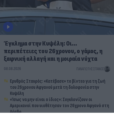
Έγκλημα στην Κυψέλη: Οι...
περιπέτειες του 26χρονου, ο γάμος, η
ξαφνική αλλαγή και η μοιραία νύχτα
08.08.2026
ΠΑΝΑΓΙΏΤΗΣ ΣΠΑΝΌΣ
Ερυθρός Σταυρός: «Κατέβασε» το βίντεο για τη ζωή
του 26χρονου Αφγανού μετά τη δολοφονία στην
Κυψέλη
«Ίσως να μην είναι ο ίδιος»: Συγκλονίζουν οι
Αμερικανοί που υιοθέτησαν τον 26χρονο Αφγανό στη
Λέσβο