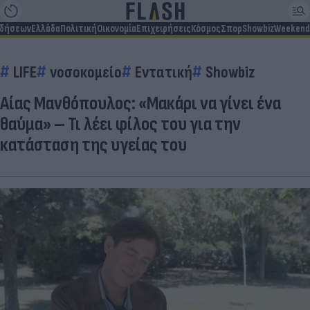
ιδήσεων
Ελλάδα
Πολιτική
Οικονομία
Επιχειρήσεις
Κόσμος
Σπορ
Showbiz
Weekend
LIFE
νοσοκομείο
Εντατική
Showbiz
Αίας Μανθόπουλος: «Μακάρι να γίνει ένα
θαύμα» – Τι λέει φίλος του για την
κατάσταση της υγείας του