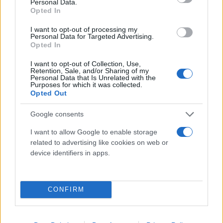
Personal Data.
Opted In
I want to opt-out of processing my
Personal Data for Targeted Advertising.
Opted In
I want to opt-out of Collection, Use,
Retention, Sale, and/or Sharing of my
Personal Data that Is Unrelated with the
Purposes for which it was collected.
Opted Out
Google consents
I want to allow Google to enable storage
related to advertising like cookies on web or
device identifiers in apps.
Ο Αίαντας Μανθόπουλος μεταφέρθηκε ύστερα από
εγκεφαλικό στη Μονάδα Εντατικής Θεραπείας στο
νοσοκομείο Αττικόν στις 9 Οκτωβρίου. Οι γιατροί
CONFIRM
θεώρησαν πως πηγαίνει καλύτερα και ο ηθοποιός
μεταφέρθηκε σε απλό θάλαμο του νοσοκομείου.