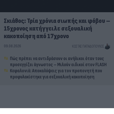
Σκιάθος: Τρία χρόνια σιωπής και φόβου –
15χρονος κατήγγειλε σεξουαλική
κακοποίηση από 17χρονο
09.08.2026
ΚΏΣΤΑΣ ΠΑΠΑΔΌΠΟΥΛΟΣ
Πώς πρέπει να αντιδράσουν οι ανήλικοι όταν τους
προσεγγίζει άγνωστος – Μιλούν ειδικοί στον FLASH
Κεφαλονιά: Αποκαλύψεις για τον προπονητή που
προφυλακίστηκε για σεξουαλική κακοποίηση