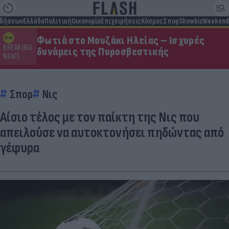
ιδήσεων
Ελλάδα
Πολιτική
Οικονομία
Επιχειρήσεις
Κόσμος
Σπορ
Showbiz
Weekend
Φωτιά στο Μουζάκι Ηλείας – Ισχυρές
BREAKING
δυνάμεις της Πυροσβεστικής
NEWS
Σπορ
Νις
Αίσιο τέλος με τον παίκτη της Νις που
απειλούσε να αυτοκτονήσει πηδώντας από
γέφυρα