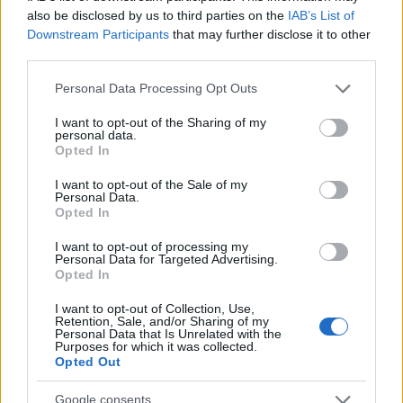
also be disclosed by us to third parties on the
IAB’s List of
Downstream Participants
that may further disclose it to other
third parties.
Please note that this website/app uses one or more Google
Personal Data Processing Opt Outs
services and may gather and store information including but
not limited to your visit or usage behaviour. You may click to
I want to opt-out of the Sharing of my
personal data.
grant or deny consent to Google and its third-party tags to
Opted In
use your data for below specified purposes in below Google
consent section.
I want to opt-out of the Sale of my
Personal Data.
Opted In
I want to opt-out of processing my
Personal Data for Targeted Advertising.
Opted In
I want to opt-out of Collection, Use,
Retention, Sale, and/or Sharing of my
Personal Data that Is Unrelated with the
Purposes for which it was collected.
Opted Out
Google consents