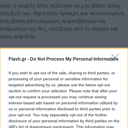
ώρα, ο νεαρός άσος πείστηκε να μην βάλει τέλος
στη ζωή του. Χάρη στην έγκαιρη και συντονισμένη
επέμβαση αστυνομικών, πυροσβεστών και
ανθρώπων της Νις, κατέβηκε από το σημείο και
είναι ασφαλής.
Ο Μπεκά Μπεκά διακομίστηκε σε κλινική και θα
Flash.gr -
Do Not Process My Personal Information
του παρασχεθεί ιατρική και ψυχολογική φροντίδα.
Η Νις ματαίωσε όλες τις δραστηριότητες που είχαν
If you wish to opt-out of the sale, sharing to third parties, or
προγραμματιστεί για την Παρασκευή.
processing of your personal or sensitive information for
targeted advertising by us, please use the below opt-out
section to confirm your selection. Please note that after your
opt-out request is processed you may continue seeing
interest-based ads based on personal information utilized by
us or personal information disclosed to third parties prior to
your opt-out. You may separately opt-out of the further
disclosure of your personal information by third parties on the
IAB’s list of downstream participants. This information may