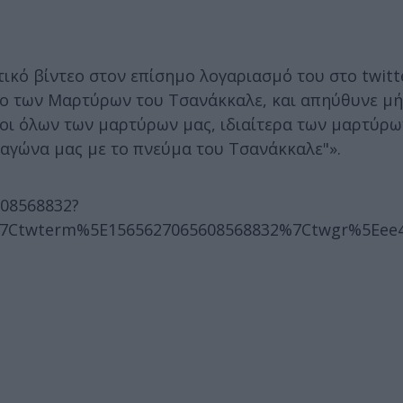
ικό βίντεο στον επίσημο λογαριασμό του στο twitt
ίο των Μαρτύρων του Τσανάκκαλε, και απηύθυνε μ
οι όλων των μαρτύρων μας, ιδιαίτερα των μαρτύρω
 αγώνα μας με το πνεύμα του Τσανάκκαλε"».
608568832?
twterm%5E1565627065608568832%7Ctwgr%5Eee4e3b