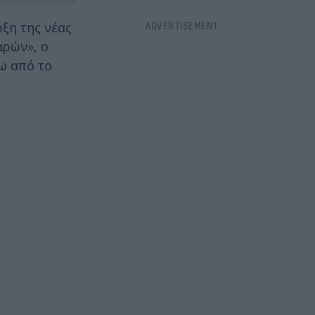
ξη της νέας
αρών», ο
ω από το