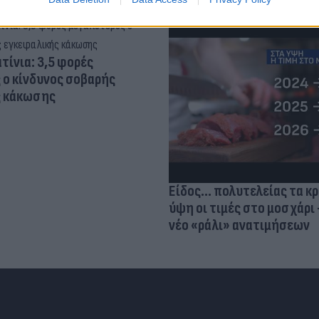
τίνια: 3,5 φορές
 ο κίνδυνος σοβαρής
ς κάκωσης
Είδος... πολυτελείας τα κ
ύψη οι τιμές στο μοσχάρι 
νέο «ράλι» ανατιμήσεων