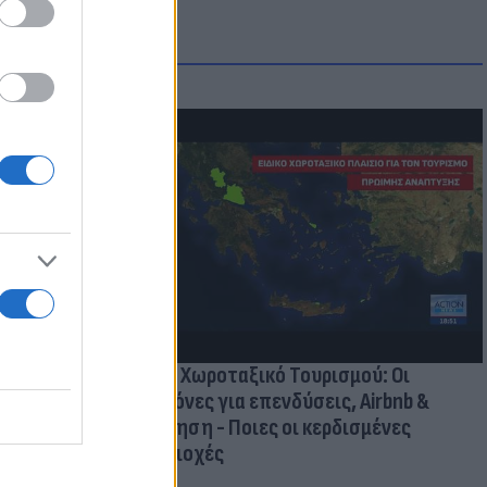
οικίδια! Οι
 στις
τικών ειδών
Νέο Χωροταξικό Τουρισμού: Οι
κανόνες για επενδύσεις, Airbnb &
δόμηση - Ποιες οι κερδισμένες
περιοχές