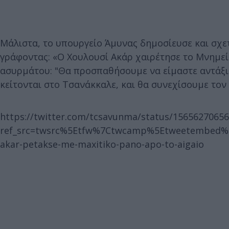
Μάλιστα, το υπουργείο Άμυνας δημοσίευσε και σχετ
γράφοντας: «Ο Χουλουσί Ακάρ χαιρέτησε το Μνημε
ασυρμάτου: "Θα προσπαθήσουμε να είμαστε αντάξι
κείτονται στο Τσανάκκαλε, και θα συνεχίσουμε τον
https://twitter.com/tcsavunma/status/1565627065
ref_src=twsrc%5Etfw%7Ctwcamp%5Etweetembed%7C
akar-petakse-me-maxitiko-pano-apo-to-aigaio