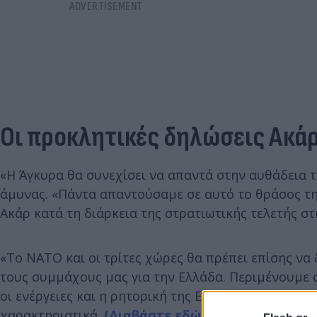
Οι προκλητικές δηλώσεις Ακά
«Η Άγκυρα θα συνεχίσει να απαντά στην αυθάδεια 
άμυνας. «Πάντα απαντούσαμε σε αυτό το θράσος τη
Ακάρ κατά τη διάρκεια της στρατιωτικής τελετής στ
«Το ΝΑΤΟ και οι τρίτες χώρες θα πρέπει επίσης να 
τους συμμάχους μας για την Ελλάδα. Περιμένουμε α
οι ενέργειες και η ρητορική της Ελλάδας (για την Τ
χαρακτηριστικά.
(Διαβάστε εδώ)