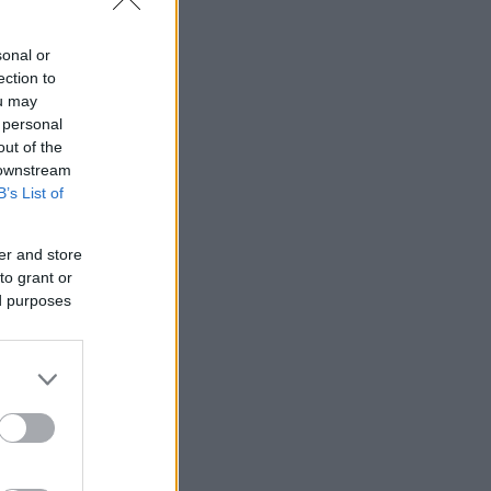
sonal or
ection to
ou may
 personal
out of the
 downstream
B’s List of
er and store
to grant or
ed purposes