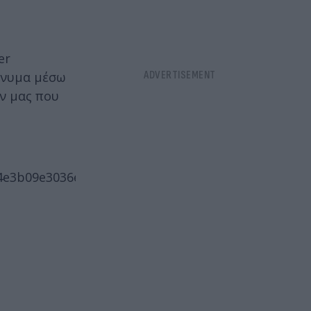
er
ήνυμα μέσω
ν μας που
09e3036e2ca0b7f4f167fb42146ea4606a%7Ctwcon%5