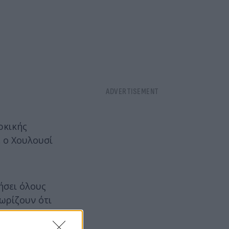
ρκικής
ε ο Χουλουσί
ήσει όλους
νωρίζουν ότι
ίπε