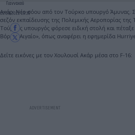
Γιαννακού
Ακάρ: Νέο σόου από τον Τούρκο υπουργό Άμυνας. Συ
02.09.2022 13:35
σεζόν εκπαίδευσης της Πολεμικής Αεροπορίας της 
Τούρκος υπουργός φόρεσε ειδική στολή και πέταξε
Bόρειο Αιγαίο», όπως αναφέρει η εφημερίδα Hurriye
Δείτε εικόνες με τον Χουλουσί Ακάρ μέσα στο F-16: