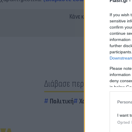
Flash.gr -
If you wish 
Κάνε κλικ και δες περισσότ
sensitive in
confirm you
continue se
information 
further disc
participants
Downstream 
Please note
information 
Διάβασε περισσότερα
deny consent
in below Go
Πολιτική
Χουλουσί Ακάρ
F1
Persona
I want t
Opted 