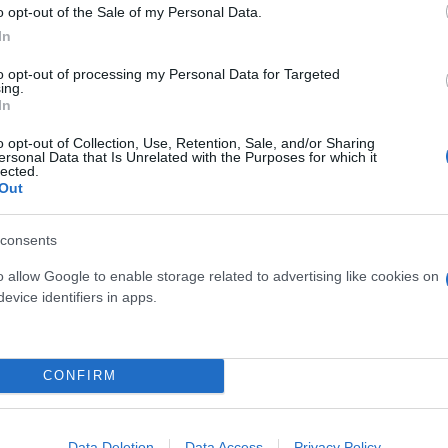
o opt-out of the Sale of my Personal Data.
In
to opt-out of processing my Personal Data for Targeted
ing.
In
o opt-out of Collection, Use, Retention, Sale, and/or Sharing
ersonal Data that Is Unrelated with the Purposes for which it
δόξα, υπήρξε ένας
lected.
έπρεπε να δώσει μια
Και οι μαϊμούδες έχουν κατ
Out
για τον γιο του
επιστήμονες ρίχνουν φως
"φιλίες" μεταξύ διαφορε
consents
o allow Google to enable storage related to advertising like cookies on
evice identifiers in apps.
CONFIRM
Data Deletion
Data Access
Privacy Policy