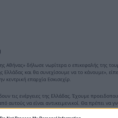
ρ
της Αθήνας» δήλωσε νωρίτερα ο επικεφαλής της του
ς Ελλάδας και θα συνεχίσουμε να το κάνουμε», είπ
ην κεντρική επαρχία Εσκισεχίρ.
δουν τις ενέργειες της Ελλάδας. Έχουμε προειδοποι
πό αυτούς να είναι αντικειμενικοί. Θα πρέπει να γ
ουρκία) δεν συνάδουν με τη φιλία ή τη συμμαχία», ε