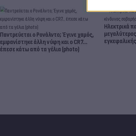
Ηλεκτρικά πα
μεγαλύτερος
Παντρεύεται ο Ρονάλντο; Έγινε χαμός,
εγκεφαλική
εμφανίστηκε άλλη νύφη και ο CR7…
έπεσε κάτω από τα γέλια (photo)