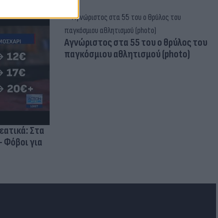
Aγνώριστος στα 55 του ο θρύλος του
παγκόσμιου αθλητισμού (photo)
ρεατικά: Στα
- Φόβοι για