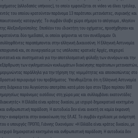
οχήματος (αλλοδαπός υπήκοος), το οποίο εμφανίζεται σε video να έλκει τρέιλερ,
εντός του οποίου κρατούνταν παράνομα 13 παράτυποι μετανάστες, συριακής και
πακιστανικής καταγωγής. Το συμβάν έλαβε χώρα σήμερα το απόγευμα , πλησίον
της Αλεξανδρούπολης. Επιπλέον του ιδιοκτήτη του οχήματος, προσήχθησαν και
κρατούνται δύο ημεδαποί, οι οποίοι φέρονται να τον συνέδραμαν. Οι
συλληφθέντες παραπέμπονται στην ελληνική Δικαιοσύνη. Η Ελληνική Αστυνομία
επαγρυπνά και, σε συνεργασία με τις υπόλοιπες κρατικές Αρχές, επιχειρεί
εντατικά και συστηματικά για την αποτελεσματική φύλαξη των συνόρων και την
εξάρθρωση των εγκληματικών κυκλωμάτων διακίνησης παράτυπων μεταναστών,
μεριμνώντας παράλληλα για την τήρηση της νομιμότητας και αποσκοπώντας στο
δραστικό περιορισμό του προβλήματος. Υπενθυμίζεται ότι η Ελληνική Αστυνομία
στη διάρκεια του Αυγούστου αποτρέπει κατά μέσο όρο στον Έβρο περίπου 900
ημερησίως παράνομες εισόδους στη χώρα μας και συλλαμβάνει εκατοντάδες
διακινητές». Η Ελλάδα είναι κράτος δικαίου, με ισχυρό δημοκρατικό κεκτημένο
και ανθρωπιστική παράδοση. Η αυτοδικία δεν είναι ανεκτή σε καμία έκφανσή
της» αναφέρεται στην ανακοίνωση της ΕΛ.ΑΣ. Το συμβάν σχολίασε με ανάρτησή
του ο υπουργός ΠΡΟΠΟ, Γιάννης Οικονόμου: «Η Ελλάδα είναι κράτος δικαίου, με
ισχυρό δημοκρατικό κεκτημένο και ανθρωπιστική παράδοση. Η αυτοδικία δεν