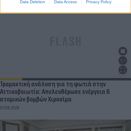
Data Deletion
Data Access
Privacy Policy
Τρομακτική ανάλυση για τη φωτιά στην
Αττικοβοιωτία: Απελευθέρωσε ενέργεια 6
ατομικών βομβών Χιροσίμα
07.08.2026