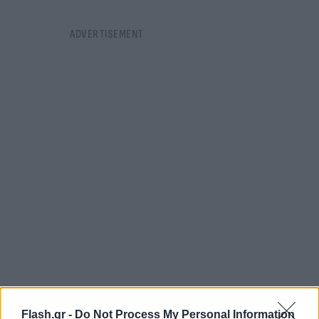
Flash.gr -
Do Not Process My Personal Information