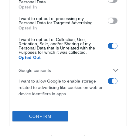
Personal Data.
Opted In
Πραγματογνώμονας για το τροχαίο στις
I want to opt-out of processing my
Σέρρες: «Κάτι απέσπασε την προσοχή του
Personal Data for Targeted Advertising.
Opted In
οδηγού»
I want to opt-out of Collection, Use,
07.08.2026
Retention, Sale, and/or Sharing of my
Personal Data that Is Unrelated with the
Purposes for which it was collected.
Opted Out
Google consents
I want to allow Google to enable storage
related to advertising like cookies on web or
device identifiers in apps.
CONFIRM