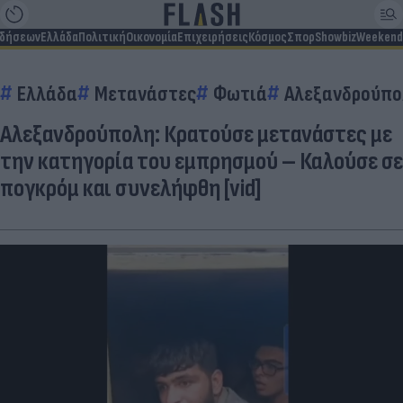
ιδήσεων
Ελλάδα
Πολιτική
Οικονομία
Επιχειρήσεις
Κόσμος
Σπορ
Showbiz
Weekend
Ελλάδα
Μετανάστες
Φωτιά
Αλεξανδρούπο
Αλεξανδρούπολη: Κρατούσε μετανάστες με
την κατηγορία του εμπρησμού – Καλούσε σε
πογκρόμ και συνελήφθη [vid]