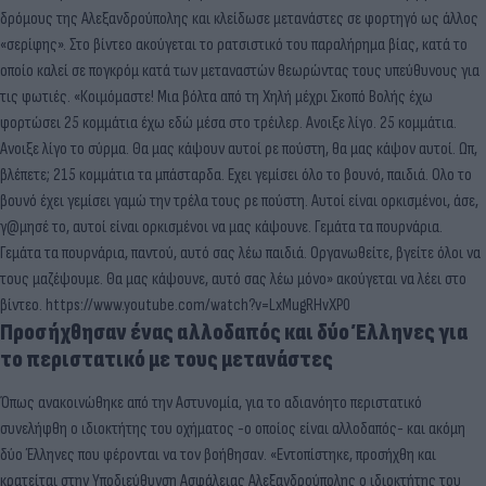
δρόμους της Αλεξανδρούπολης και κλείδωσε μετανάστες σε φορτηγό ως άλλος
«σερίφης». Στο βίντεο ακούγεται το ρατσιστικό του παραλήρημα βίας, κατά το
οποίο καλεί σε πογκρόμ κατά των μεταναστών θεωρώντας τους υπεύθυνους για
τις φωτιές. «Κοιμόμαστε! Μια βόλτα από τη Χηλή μέχρι Σκοπό Βολής έχω
φορτώσει 25 κομμάτια έχω εδώ μέσα στο τρέιλερ. Ανοιξε λίγο. 25 κομμάτια.
Ανοιξε λίγο το σύρμα. Θα μας κάψουν αυτοί ρε πούστη, θα μας κάψον αυτοί. Ωπ,
βλέπετε; 215 κομμάτια τα μπάσταρδα. Εχει γεμίσει όλο το βουνό, παιδιά. Ολο το
βουνό έχει γεμίσει γαμώ την τρέλα τους ρε πούστη. Αυτοί είναι ορκισμένοι, άσε,
γ@μησέ το, αυτοί είναι ορκισμένοι να μας κάψουνε. Γεμάτα τα πουρνάρια.
Γεμάτα τα πουρνάρια, παντού, αυτό σας λέω παιδιά. Οργανωθείτε, βγείτε όλοι να
τους μαζέψουμε. Θα μας κάψουνε, αυτό σας λέω μόνο» ακούγεται να λέει στο
βίντεο. https://www.youtube.com/watch?v=LxMugRHvXP0
Προσήχθησαν ένας αλλοδαπός και δύο Έλληνες για
το περιστατικό με τους μετανάστες
Όπως ανακοινώθηκε από την Αστυνομία, για το αδιανόητο περιστατικό
συνελήφθη ο ιδιοκτήτης του οχήματος -ο οποίος είναι αλλοδαπός- και ακόμη
δύο Έλληνες που φέρονται να τον βοήθησαν. «Εντοπίστηκε, προσήχθη και
κρατείται στην Υποδιεύθυνση Ασφάλειας Αλεξανδρούπολης ο ιδιοκτήτης του