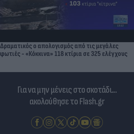
«Στην pole position για Κωνσταντέλια η
Ντόρτμουντ»
Για να μην μένεις στο σκοτάδι...
ακολούθησε το Flash.gr