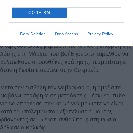
CONFIRM
Ο Βολκόφ δήλωσε ότι μόλις ο Πούτιν φύγει από το
Data Deletion
Data Access
Privacy Policy
προσκήνιο, ο Ναβάλνι θα απελευθερωθεί, αλλά δεν
υπάρχουν άλλες βεβαιότητες καθώς η επιρροή της
Δύσης στη Μόσχα, που βοήθησε στο παρελθόν να
βελτιωθούν οι συνθήκες κράτησης, τερματίστηκε
όταν η Ρωσία εισέβαλε στην Ουκρανία.
Μετά την εισβολή τον Φεβρουάριο, η ομάδα του
Ναβάλνι στράφηκε σε μεταδόσεις μέσω Youtube
για να επηρεάσει την κοινή γνώμη ώστε να είναι
κατά του πολέμου που εξαπέλυσε ο Πούτιν,
φθάνοντας σε 15 εκατ. ανθρώπους στη Ρωσία,
δήλωσε ο Βολκόφ.