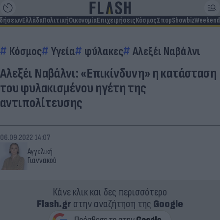
ιδήσεων
Ελλάδα
Πολιτική
Οικονομία
Επιχειρήσεις
Κόσμος
Σπορ
Showbiz
Weekend
Κόσμος
Υγεία
φύλακες
Αλεξέι Ναβάλνι
Αλεξέι Ναβάλνι: «Επικίνδυνη» η κατάσταση
του φυλακισμένου ηγέτη της
αντιπολίτευσης
06.09.2022 14:07
Αγγελική
Γιαννακού
Κάνε κλικ και δες περισσότερο
Flash.gr
στην αναζήτηση της
Google