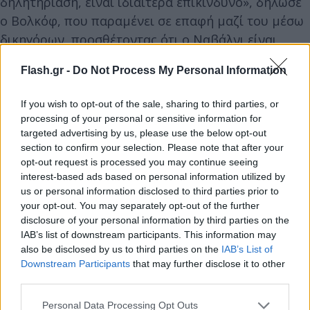
δηλητηρίαση, είναι ιδιαίτερα επικίνδυνο», δήλωσε
ο Βολκόφ, που παραμένει σε επαφή μαζί του μέσω
δικηγόρων, προσθέτοντας ότι ο Ναβάλνι είναι
ακόμα «πνευματικά και σωματικά σε πολύ καλή
Flash.gr -
Do Not Process My Personal Information
κατάσταση».
If you wish to opt-out of the sale, sharing to third parties, or
Ο Βολκόφ δήλωσε ότι η ομάδα του δεν έχει ιδέα τι
processing of your personal or sensitive information for
targeted advertising by us, please use the below opt-out
περνά από το μυαλό του Βλαντίμιρ Πούτιν και
section to confirm your selection. Please note that after your
προσπαθεί να μην το σκέπτεται. «Το γεγονός ότι ο
opt-out request is processed you may continue seeing
Πούτιν χάνει (τον πόλεμο) και γίνεται ολοένα και
interest-based ads based on personal information utilized by
λιγότερο προβλέψιμος καθιστά την κατάσταση πιο
us or personal information disclosed to third parties prior to
your opt-out. You may separately opt-out of the further
επικίνδυνη», δήλωσε.
disclosure of your personal information by third parties on the
IAB’s list of downstream participants. This information may
also be disclosed by us to third parties on the
IAB’s List of
Downstream Participants
that may further disclose it to other
third parties.
Please note that this website/app uses one or more Google
Personal Data Processing Opt Outs