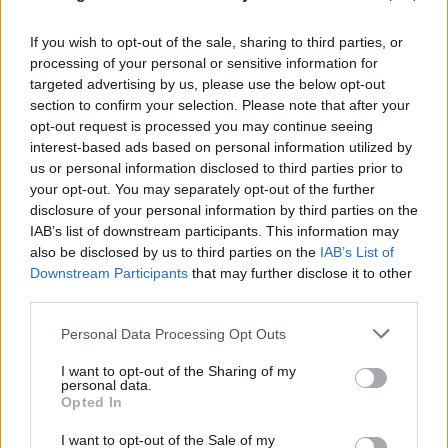
If you wish to opt-out of the sale, sharing to third parties, or
processing of your personal or sensitive information for
targeted advertising by us, please use the below opt-out
section to confirm your selection. Please note that after your
opt-out request is processed you may continue seeing
interest-based ads based on personal information utilized by
us or personal information disclosed to third parties prior to
your opt-out. You may separately opt-out of the further
disclosure of your personal information by third parties on the
IAB’s list of downstream participants. This information may
also be disclosed by us to third parties on the
IAB’s List of
Downstream Participants
that may further disclose it to other
third parties.
Please note that this website/app uses one or more Google
Personal Data Processing Opt Outs
services and may gather and store information including but
not limited to your visit or usage behaviour. You may click to
I want to opt-out of the Sharing of my
personal data.
grant or deny consent to Google and its third-party tags to
Opted In
use your data for below specified purposes in below Google
consent section.
I want to opt-out of the Sale of my