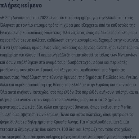
πλήρες κείμενο
«Η 20η Αυγούστου του 2022 είναι μία ιστορική ημέρα για την Ελλάδα και τους
Έλληνες: με τον πιο επίσημο τρόπο, η χώρα μας εξέρχεται από το καθεστώς της
Ενισχυμένης Ευρωπαϊκής Εποπτείας. Κλείνει, έτσι, ένας δωδεκαετής κύκλος που
έφερε πόνο στους πολίτες, καθήλωση στην οικονομία και διχασμό στην κοινωνία.
Για να ξεπροβάλει, όμως, ένας νέος, καθαρός ορίζοντας ανάπτυξης, ενότητας και
ευημερίας για όλους. Η σημερινή εξέλιξη σηματοδοτεί το τέλος των Μνημονίων
και όσων επιβλήθηκαν στο όνομά τους: δυσβάσταχτοι φόροι και περικοπές
μισθών και συντάξεων. Τραπεζικοί έλεγχοι και υποθήκευση της δημόσιας
περιουσίας. Υποβάθμιση της εθνικής Άμυνας, της δημόσιας Παιδείας και Υγείας.
Αλλά και περιθωριοποίηση της θέσης της Ελλάδας στην Ευρώπη και στον κόσμο.
Όλα αυτά ανήκουν, ευτυχώς, στο παρελθόν. Στο παρελθόν ανήκουν, επίσης, και οι
πληγές που άνοιξαν στον κορμό της κοινωνίας μας, αυτά τα 12 χρόνια:
φανατισμοί, φωτιές, βία, αλλά και τραγικοί θάνατοι, όπως εκείνοι της Marfin.
Τυφλή αμφισβήτηση των θεσμών. Πάνω και κάτω πλατείες, όπου φύτρωσε το
ψέμα δίπλα στο δηλητήριο της Χρυσής Αυγής. Για ν’ ακολουθήσει, μετά, μία
τετραετία δημαγωγίας που κόστισε 100 δισ. και έσπρωξε τον τόπο στο χείλος
του γκρεμού. Χρειάστηκαν σκληρές μάχες κατά του λαϊκισμού για να παραμείνει