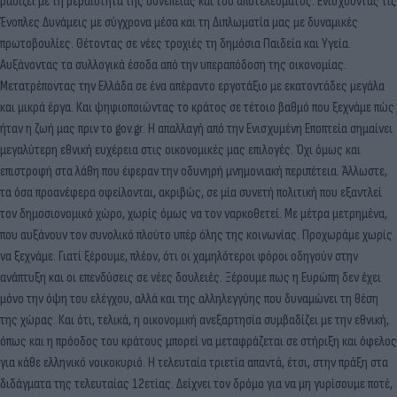
βαδίζει με τη βεβαιότητα της συνέπειας και του αποτελέσματος. Ενισχύοντας τις
Ένοπλες Δυνάμεις με σύγχρονα μέσα και τη Διπλωματία μας με δυναμικές
πρωτοβουλίες. Θέτοντας σε νέες τροχιές τη δημόσια Παιδεία και Υγεία.
Αυξάνοντας τα συλλογικά έσοδα από την υπεραπόδοση της οικονομίας.
Μετατρέποντας την Ελλάδα σε ένα απέραντο εργοτάξιο με εκατοντάδες μεγάλα
και μικρά έργα. Και ψηφιοποιώντας το κράτος σε τέτοιο βαθμό που ξεχνάμε πώς
ήταν η ζωή μας πριν το gov.gr. Η απαλλαγή από την Ενισχυμένη Εποπτεία σημαίνει
μεγαλύτερη εθνική ευχέρεια στις οικονομικές μας επιλογές. Όχι όμως και
επιστροφή στα λάθη που έφεραν την οδυνηρή μνημονιακή περιπέτεια. Άλλωστε,
τα όσα προανέφερα οφείλονται, ακριβώς, σε μία συνετή πολιτική που εξαντλεί
τον δημοσιονομικό χώρο, χωρίς όμως να τον ναρκοθετεί. Με μέτρα μετρημένα,
που αυξάνουν τον συνολικό πλούτο υπέρ όλης της κοινωνίας. Προχωράμε χωρίς
να ξεχνάμε. Γιατί ξέρουμε, πλέον, ότι οι χαμηλότεροι φόροι οδηγούν στην
ανάπτυξη και οι επενδύσεις σε νέες δουλειές. Ξέρουμε πως η Ευρώπη δεν έχει
μόνο την όψη του ελέγχου, αλλά και της αλληλεγγύης που δυναμώνει τη θέση
της χώρας. Και ότι, τελικά, η οικονομική ανεξαρτησία συμβαδίζει με την εθνική,
όπως και η πρόοδος του κράτους μπορεί να μεταφράζεται σε στήριξη και όφελος
για κάθε ελληνικό νοικοκυριό. Η τελευταία τριετία απαντά, έτσι, στην πράξη στα
διδάγματα της τελευταίας 12ετίας. Δείχνει τον δρόμο για να μη γυρίσουμε ποτέ,