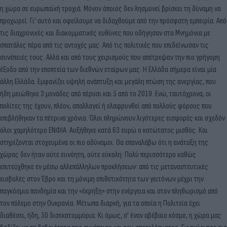
η χώρα σε ευρωπαϊκή τροχιά. Μόνον όποιος δεν λησμονεί βρίσκει τη δύναμη να
προχωρεί. Γι’ αυτό και οφείλουμε να διδαχθούμε από την πρόσφατη εμπειρία. Από
τις διαχρονικές και διακομματικές ευθύνες που οδήγησαν στα Μνημόνια με
σπατάλες πέρα από τις αντοχές μας. Από τις πολιτικές που επιδείνωσαν τις
συνέπειές τους. Αλλά και από τους χειρισμούς που απέτρεψαν την πιο γρήγορη
έξοδο από την εποπτεία των διεθνών εταίρων μας. Η Ελλάδα σήμερα είναι μία
άλλη Ελλάδα. Εμφανίζει υψηλή ανάπτυξη και μεγάλη πτώση της ανεργίας, που
ήδη μειώθηκε 3 μονάδες από πέρυσι και 5 από το 2019. Ενώ, ταυτόχρονα, οι
πολίτες της έχουν, πλέον, απαλλαγεί ή ελαφρυνθεί από πολλούς φόρους που
επιβλήθηκαν τα πέτρινα χρόνια. Όλοι πληρώνουν λιγότερες εισφορές και σχεδόν
όλοι χαμηλότερο ΕΝΦΙΑ. Αυξήθηκε κατά 63 ευρώ ο κατώτατος μισθός. Και
στηρίζονται στοχευμένα οι πιο αδύναμοι. Θα επαναλάβω ότι η ανάταξη της
χώρας δεν ήταν ούτε ευνόητη, ούτε εύκολη. Πολύ περισσότερο καθώς
επιτεύχθηκε εν μέσω αλλεπάλληλων προκλήσεων: από τις μεταναστευτικές
εισβολές στον Έβρο και τη μόνιμη επιθετικότητα των γειτόνων μέχρι την
παγκόσμια πανδημία και την «έκρηξη» στην ενέργεια και στον πληθωρισμό από
τον πόλεμο στην Ουκρανία. Μέτωπα διαρκή, για τα οποία η Πολιτεία έχει
διαθέσει, ήδη, 50 δισεκατομμύρια. Κι όμως, σ’ έναν αβέβαιο κόσμο, η χώρα μας