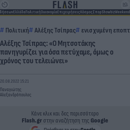
ιδήσεων
Ελλάδα
Πολιτική
Οικονομία
Επιχειρήσεις
Κόσμος
Σπορ
Showbiz
Weekend
Πολιτική
Αλέξης Τσίπρας
ενισχυμένη εποπτ
Αλέξης Τσίπρας: «Ο Μητσοτάκης
πανηγυρίζει για όσα πετύχαμε, όμως ο
χρόνος του τελειώνει»
20.08.2022 15:21
Παναγιώτης
Αλεξανδρόπουλος
Κάνε κλικ και δες περισσότερο
Flash.gr
στην αναζήτηση της
Google