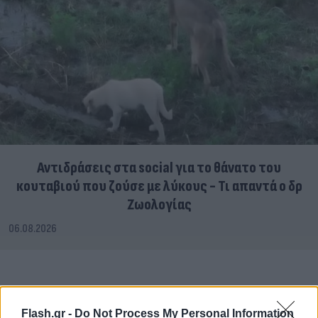
Αντιδράσεις στα social για το θάνατο του
κουταβιού που ζούσε με λύκους - Τι απαντά ο δρ
Ζωολογίας
06.08.2026
Flash.gr -
Do Not Process My Personal Information