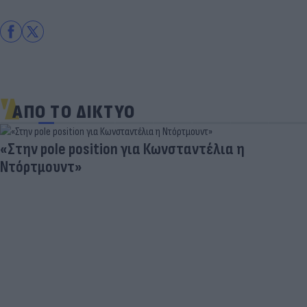
ΑΠΟ ΤΟ ΔΙΚΤΥΟ
 position για Κωνσταντέλια η
τ»
Skin dys