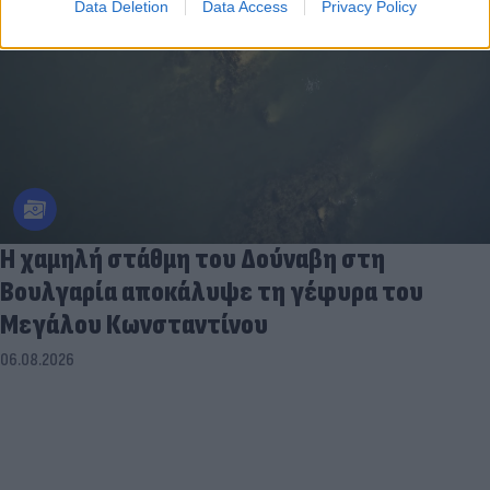
Data Deletion
Data Access
Privacy Policy
Η χαμηλή στάθμη του Δούναβη στη
Βουλγαρία αποκάλυψε τη γέφυρα του
Μεγάλου Κωνσταντίνου
06.08.2026