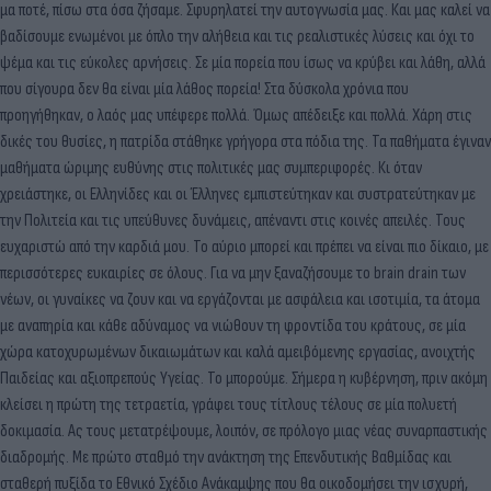
μα ποτέ, πίσω στα όσα ζήσαμε. Σφυρηλατεί την αυτογνωσία μας. Και μας καλεί να
βαδίσουμε ενωμένοι με όπλο την αλήθεια και τις ρεαλιστικές λύσεις και όχι το
ψέμα και τις εύκολες αρνήσεις. Σε μία πορεία που ίσως να κρύβει και λάθη, αλλά
που σίγουρα δεν θα είναι μία λάθος πορεία! Στα δύσκολα χρόνια που
προηγήθηκαν, ο λαός μας υπέφερε πολλά. Όμως απέδειξε και πολλά. Χάρη στις
δικές του θυσίες, η πατρίδα στάθηκε γρήγορα στα πόδια της. Τα παθήματα έγιναν
μαθήματα ώριμης ευθύνης στις πολιτικές μας συμπεριφορές. Κι όταν
χρειάστηκε, οι Ελληνίδες και οι Έλληνες εμπιστεύτηκαν και συστρατεύτηκαν με
την Πολιτεία και τις υπεύθυνες δυνάμεις, απέναντι στις κοινές απειλές. Τους
ευχαριστώ από την καρδιά μου. Το αύριο μπορεί και πρέπει να είναι πιο δίκαιο, με
περισσότερες ευκαιρίες σε όλους. Για να μην ξαναζήσουμε το brain drain των
νέων, οι γυναίκες να ζουν και να εργάζονται με ασφάλεια και ισοτιμία, τα άτομα
με αναπηρία και κάθε αδύναμος να νιώθουν τη φροντίδα του κράτους, σε μία
χώρα κατοχυρωμένων δικαιωμάτων και καλά αμειβόμενης εργασίας, ανοιχτής
Παιδείας και αξιοπρεπούς Υγείας. Το μπορούμε. Σήμερα η κυβέρνηση, πριν ακόμη
κλείσει η πρώτη της τετραετία, γράφει τους τίτλους τέλους σε μία πολυετή
δοκιμασία. Ας τους μετατρέψουμε, λοιπόν, σε πρόλογο μιας νέας συναρπαστικής
διαδρομής. Με πρώτο σταθμό την ανάκτηση της Επενδυτικής Βαθμίδας και
σταθερή πυξίδα το Εθνικό Σχέδιο Ανάκαμψης που θα οικοδομήσει την ισχυρή,