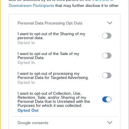
όργανο, που λειτουργεί ως «μαύρο κουτί»
Downstream Participants
that may further disclose it to other
υπάρχουν συγκρούσεις και διάλογος στο
third parties.
εσωτερικό της αλλά μ
ετά όμως βγαίνει ένα χαρτί
Please note that this website/app uses one or more Google
Personal Data Processing Opt Outs
και το ανακοινώνει η κυβέρνηση, ο κ. Χαρδαλιάς.
services and may gather and store information including but
Μήπως δημιουργεί αυτό ένα πρόβλημα
not limited to your visit or usage behaviour. You may click to
I want to opt-out of the Sharing of my
personal data.
grant or deny consent to Google and its third-party tags to
νομιμοποίησης και αποδοχής των μέτρων;
»,
Opted In
use your data for below specified purposes in below Google
αναρωτήθηκε ο κ. Βενιζέλος.
consent section.
I want to opt-out of the Sale of my
Personal Data.
Opted In
Όπως είπε στην παρέμβασή της:
«Έχετε απόλυτο
I want to opt-out of processing my
δίκιο. Το είχαμε ζητήσει εδώ και καιρό, τα
Personal Data for Targeted Advertising.
περισσότερα μέλη της επιτροπής να βγαίνει
Opted In
κάτι σαν δελτίο τύπου με bullets.
Π.χ. τώρα
I want to opt-out of Collection, Use,
πρέπει να φοράμε μάσκα γιατί έχει βρεθεί ότι
Retention, Sale, and/or Sharing of my
Personal Data that Is Unrelated with the
φέτος που όλοι φοράμε, δεν έχουμε γρίπη. Ένα
Purposes for which it was collected.
Opted Out
απλό παράδειγμα που θα μπορούσε να πείσει πολύ
κόσμο να τη φοράει. Τα νοσοκομεία φέτος δεν
Google consents