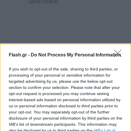
Flash.gr -
Do Not Process My Personal Information
If you wish to opt-out of the sale, sharing to third parties, or
processing of your personal or sensitive information for
targeted advertising by us, please use the below opt-out
section to confirm your selection. Please note that after your
opt-out request is processed you may continue seeing
interest-based ads based on personal information utilized by
Την αφορμή για τη σχετική συζήτηση έδωσε ο ίδιος
us or personal information disclosed to third parties prior to
ο πρώην πρόεδρος του ΠΑΣΟΚ, ο οποίος
μίλησε
your opt-out. You may separately opt-out of the further
για επιφυλακτικό και διχασμένο πολίτη
disclosure of your personal information by third parties on the
IAB’s list of downstream participants. This information may
απέναντι στην επιτροπή ειδικών, το θεσμικό
also be disclosed by us to third parties on the
IAB’s List of