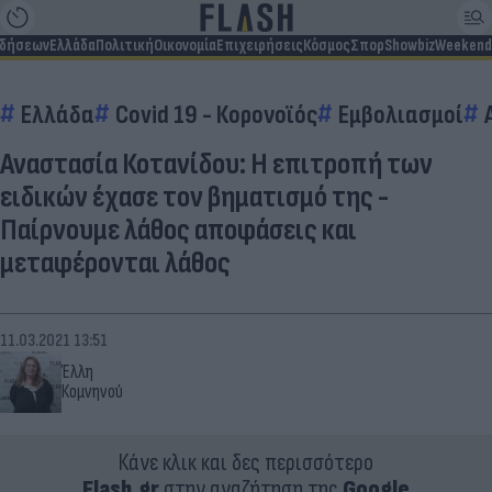
ιδήσεων
Ελλάδα
Πολιτική
Οικονομία
Επιχειρήσεις
Κόσμος
Σπορ
Showbiz
Weekend
Ελλάδα
Covid 19 - Κορονοϊός
Εμβολιασμοί
Αναστασία Κοτανίδου: Η επιτροπή των
ειδικών έχασε τον βηματισμό της -
Παίρνουμε λάθος αποφάσεις και
μεταφέρονται λάθος
11.03.2021 13:51
Έλλη
Κομνηνού
Κάνε κλικ και δες περισσότερο
Flash.gr
στην αναζήτηση της
Google