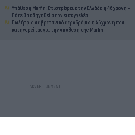
Υπόθεση Marfin: Επιστρέφει στην Ελλάδα η 46χρονη -
Πότε θα οδηγηθεί στον εισαγγελέα
Πωλήτρια σε βρετανικό αεροδρόμιο η 46χρονη που
κατηγορείται για την υπόθεση της Marfin