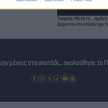
Τουρκία: Μετά το... φρένο 
έρχονται στο επίκεντρο τα
 μην μένεις στο σκοτάδι... ακολούθησε το F