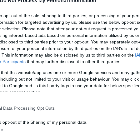
Do Not Process My Personal Information
to opt-out of the sale, sharing to third parties, or processing of your per
formation for targeted advertising by us, please use the below opt-out s
r selection. Please note that after your opt-out request is processed y
eing interest-based ads based on personal information utilized by us or
disclosed to third parties prior to your opt-out. You may separately opt-
losure of your personal information by third parties on the IAB’s list of
ωρής Ζαγοράκης
. This information may also be disclosed by us to third parties on the
IA
Participants
that may further disclose it to other third parties.
 that this website/app uses one or more Google services and may gath
including but not limited to your visit or usage behaviour. You may click 
 to Google and its third-party tags to use your data for below specifi
ogle consent section.
l Data Processing Opt Outs
o opt-out of the Sharing of my personal data.
In
Skin dysmorphia: Όταν η ε