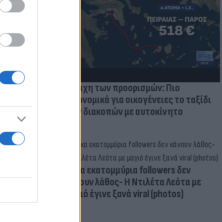
 πρόβλημα
Η μάχη των προορισμών: Πιο
οικονομικά για οικογένειες το ταξίδι
των διακοπών με αυτοκίνητο
Δέκα εκατομμύρια followers δεν
κάνουν λάθος- Η Ντιλέτα Λεότα με
μαγιό έγινε ξανά viral (photos)