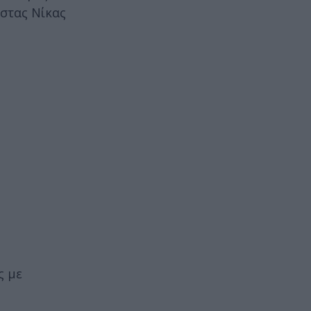
ώστας Νίκας
ς με