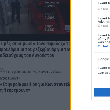
I want t
Πανζουρλισμ
Opted 
Σαλάχ - Χιλι
της Τραμπζον
I want 
Advertis
Opted 
I want t
of my P
was col
Τιμές καυσίμων: «Πονοκέφαλος» το
Opted 
φουλάρισμα του ρεζερβουάρ για τους
αδειούχους του Αυγούστου
Google 
I want t
web or d
«Στην pole position για Κωνσταντέλια
Γιατί ξαναπα
η Ντόρτμουντ»
Ο ρόλος του 
προγραμματι