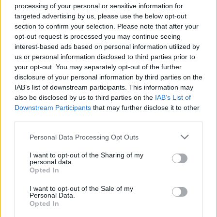
processing of your personal or sensitive information for
targeted advertising by us, please use the below opt-out
Η αστυνομία ανακοίνωσε ότι ο άντρας πυροβόλησε
section to confirm your selection. Please note that after your
αρκετές φορές στον αέρα κατά μήκος της
opt-out request is processed you may continue seeing
interest-based ads based on personal information utilized by
Ανατολικής Οδού του Καπιτωλίου.
us or personal information disclosed to third parties prior to
your opt-out. You may separately opt-out of the further
Καθώς οι αστυνομικές δυνάμεις πλησίαζαν στο
disclosure of your personal information by third parties on the
IAB’s list of downstream participants. This information may
σημείο, ο άντρας αυτοπυροβολήθηκε, ενώ δεν
also be disclosed by us to third parties on the
IAB’s List of
τραυματίστηκε κάποιος άλλος, σύμφωνα με την
Downstream Participants
that may further disclose it to other
αστυνομία.
third parties.
Please note that this website/app uses one or more Google
Personal Data Processing Opt Outs
services and may gather and store information including but
not limited to your visit or usage behaviour. You may click to
I want to opt-out of the Sharing of my
personal data.
grant or deny consent to Google and its third-party tags to
Opted In
use your data for below specified purposes in below Google
consent section.
I want to opt-out of the Sale of my
Personal Data.
Opted In