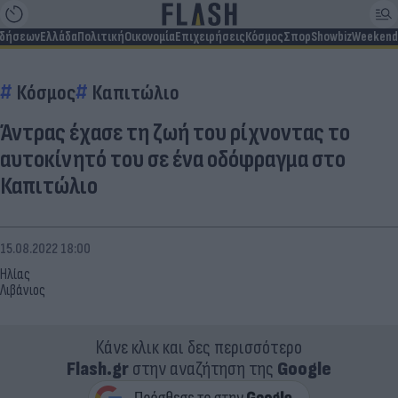
ιδήσεων
Ελλάδα
Πολιτική
Οικονομία
Επιχειρήσεις
Κόσμος
Σπορ
Showbiz
Weekend
Κόσμος
Καπιτώλιο
Άντρας έχασε τη ζωή του ρίχνοντας το
αυτοκίνητό του σε ένα οδόφραγμα στο
Καπιτώλιο
15.08.2022 18:00
Ηλίας
Λιβάνιος
Κάνε κλικ και δες περισσότερο
Flash.gr
στην αναζήτηση της
Google