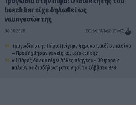
Τραγωδία στην Πάρο: Ο ιδιοκτήτης του
beach bar είχε δηλωθεί ως
ναυαγοσώστης
08.08.2026
ΚΏΣΤΑΣ ΠΑΠΑΔΌΠΟΥΛΟΣ
Τραγωδία στην Πάρο: Πνίγηκε 4χρονο παιδί σε πισίνα
– Προσήχθησαν γονείς και ιδιοκτήτης
«Η Πάρος δεν αντέχει άλλες πληγές» - 30 φορείς
καλούν σε διαδήλωση στο νησί το Σάββατο 8/8