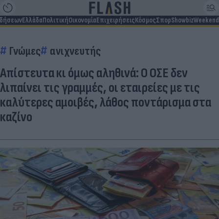
ιδήσεων
Ελλάδα
Πολιτική
Οικονομία
Επιχειρήσεις
Κόσμος
Σπορ
Showbiz
Weekend
Γνώμες
ανιχνευτής
Απίστευτα κι όμως αληθινά: Ο ΟΣΕ δεν
λιπαίνει τις γραμμές, οι εταιρείες με τις
καλύτερες αμοιβές, λάθος ποντάρισμα στα
καζίνο