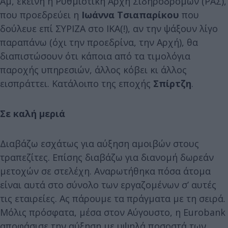
Αμ, εκείνη η Ρυθμιστική Αρχή Σιδηροδρόμων (ΡΑΣ),
που προεδρεύει η
Ιωάννα Τσιαπαρίκου
που
δούλευε επί ΣΥΡΙΖΑ στο ΙΚΑ(!), αν την ψάξουν λίγο
παραπάνω (όχι την προεδρίνα, την Αρχή), θα
διαπιστώσουν ότι κάποια από τα τιμολόγια
παροχής υπηρεσιών, άλλος κόβει κι άλλος
εισπράττει. Κατάλοιπο της εποχής
Σπίρτζη
.
Σε καλή μεριά
Διαβάζω εσχάτως για αύξηση αμοιβών στους
τραπεζίτες. Επίσης διαβάζω για διανομή δωρεάν
μετοχών σε στελέχη. Αναρωτήθηκα πόσα άτομα
είναι αυτά στο σύνολο των εργαζομένων σ’ αυτές
τις εταιρείες. Ας πάρουμε τα πράγματα με τη σειρά.
Μόλις πρόσφατα, μέσα στον Αύγουστο, η Eurobank
αποφάσισε την αύξηση με υψηλά ποσοστά των