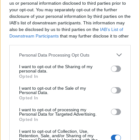
us or personal information disclosed to third parties prior to
your opt-out. You may separately opt-out of the further
Έπρεπε να γίνω κλητήρας σε διυλιστήρια, αν είχα
disclosure of your personal information by third parties on the
μυαλό, αφού δεν έγινα τραπεζίτης. Μου έλεγε ο
IAB’s list of downstream participants. This information may
πατέρας μου «πήγαινε παιδί μου να δουλέψεις στα
also be disclosed by us to third parties on the
IAB’s List of
Downstream Participants
that may further disclose it to other
λιμάνια» και τον είχα παρεξηγήσει…
third parties.
Please note that this website/app uses one or more Google
Personal Data Processing Opt Outs
Ο «Φάρος» της Purposeful
services and may gather and store information including but
not limited to your visit or usage behaviour. You may click to
I want to opt-out of the Sharing of my
personal data.
grant or deny consent to Google and its third-party tags to
Το οικοσύστημα των start ups καλά κρατεί. Μία
Opted In
use your data for below specified purposes in below Google
από τις μεγαλύτερες συναλλαγές που έγιναν χωρίς
consent section.
I want to opt-out of the Sale of my
τυμπανοκρουσίες μέσα στο καλοκαίρι είναι η
Personal Data.
Opted In
συμμετοχή της Pharos Generics Holding στο
μετοχικό κεφάλαιο της εταιρείας Purposeful.
I want to opt-out of processing my
Personal Data for Targeted Advertising.
Opted In
H Purposeful δραστηριοποιείται στην
I want to opt-out of Collection, Use,
επανατοποθέτηση φαρμάκων, έχοντας ένα δικό της
Retention, Sale, and/or Sharing of my