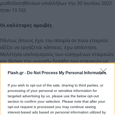
μισθοδοτηθέντων υπαλλήλων την 30 Ιουνίου 2023
ήταν 13.102.
Οι καλύτερες αμοιβές
Πάντως όποιος έχει την απορία σε ποια εταιρεία
αξίζει να εργάζεται κάποιος, έχω απάντηση.
Μελέτησα ισολογισμούς των εισηγμένων εταιρειών
και βρήκα την «χρυσή» δεκάδα των εταιρειών με
τις καλύτερες αμοιβές. Οι μεγαλύτερες μέσες
Flash.gr -
Do Not Process My Personal Information
ετήσιες μικτές αμοιβές (σε ευρώ) δίνονται στις:
If you wish to opt-out of the sale, sharing to third parties, or
1η: Motor Oil: 80.020, 2η: Prodea: 77.000, 3η: Lamda:
processing of your personal or sensitive information for
75.634, 4η: Helleniq Energy: 64.227, 5η: ΟΠΑΠ:
targeted advertising by us, please use the below opt-out
section to confirm your selection. Please note that after your
54.900, 6η: Premia: 52.100, 7η: ΕΥΔΑΠ: 50.227, 8η:
opt-out request is processed you may continue seeing
ΟΛΘ: 43.492, 9η: Eurobank: 42.528, 10η: ΟΛΠ: 42.499.
interest-based ads based on personal information utilized by