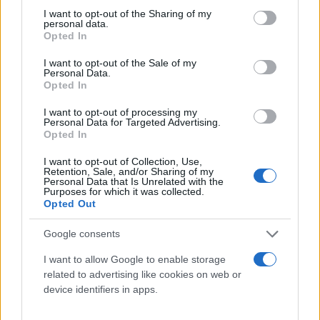
«Προσπάθησε να σκοτώσει κι εμένα»
not limited to your visit or usage behaviour. You may click to
I want to opt-out of the Sharing of my
personal data.
grant or deny consent to Google and its third-party tags to
Opted In
Αξίζει να σημειωθεί ωστόσο, ότι η σύζυγός του
use your data for below specified purposes in below Google
consent section.
κατέθεσε στην αστυνομία, πως ο 29χρονος
I want to opt-out of the Sale of my
Personal Data.
προσπάθησε να την πυροβολήσει με την
Opted In
καραμπίνα.
I want to opt-out of processing my
Personal Data for Targeted Advertising.
Opted In
Ο δικηγόρος της 36χρονης, Δημήτρης Λαμπράκης,
δήλωσε στον Alpha, ότι πριν λίγο καιρό, ο
I want to opt-out of Collection, Use,
Retention, Sale, and/or Sharing of my
29χρονος είχε προσπαθήσει να πνίξει την πρώην
Personal Data that Is Unrelated with the
Purposes for which it was collected.
σύζυγό του μπροστά στα μάτια του δίχρονου
Opted Out
παιδιού τους.
Google consents
«Στη μικρή επαφή που είχα με τον νυν
I want to allow Google to enable storage
related to advertising like cookies on web or
κατηγορούμενο, μου έδωσε την εντύπωση ενός
device identifiers in apps.
χειριστικού και δύσκολου ανθρώπου. Προ λίγου
χρόνου είχε επιτεθεί στην ίδια εντός της οικίας της