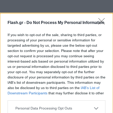
Σύμφωνα με τον δικηγόρο του, το έγκλημα έγινε
γιατί τον προσέβαλε ο πεθερός του. «Τον
Flash.gr -
Do Not Process My Personal Information
πρόσβαλε ο πεθερός του, ήθελε να πάρει το παιδί
μαζί του, ήταν οι μέρες καθορισμένες να πάρει
If you wish to opt-out of the sale, sharing to third parties, or
processing of your personal or sensitive information for
εκείνος το παιδί, διαπληκτίστηκε έντονα, ήταν η
targeted advertising by us, please use the below opt-out
κάκια στιγμή. Το όπλο το πέταξε, ήξερε ότι θα
section to confirm your selection. Please note that after your
συλληφθεί αλλά βρισκόταν σε σοκ γι’ αυτό
opt-out request is processed you may continue seeing
interest-based ads based on personal information utilized by
κρυβόταν», δήλωσε ο δικηγόρος του.
us or personal information disclosed to third parties prior to
your opt-out. You may separately opt-out of the further
Οι κατηγορίες που τον βαραίνουν είναι για
disclosure of your personal information by third parties on the
IAB’s list of downstream participants. This information may
ανθρωποκτονία από πρόθεση, απόπειρα
also be disclosed by us to third parties on the
IAB’s List of
ανθρωποκτονίας, παράνομη οπλοφορία και
Downstream Participants
that may further disclose it to other
παράνομη οπλοχρησία.
third parties.
Please note that this website/app uses one or more Google
Personal Data Processing Opt Outs
services and may gather and store information including but