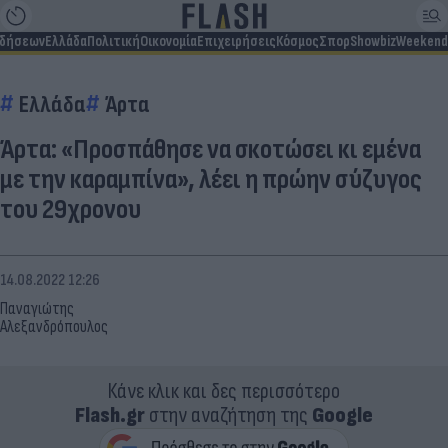
ιδήσεων
Ελλάδα
Πολιτική
Οικονομία
Επιχειρήσεις
Κόσμος
Σπορ
Showbiz
Weekend
Ελλάδα
Άρτα
Άρτα: «Προσπάθησε να σκοτώσει κι εμένα
με την καραμπίνα», λέει η πρώην σύζυγος
του 29χρονου
14.08.2022 12:26
Παναγιώτης
Αλεξανδρόπουλος
Κάνε κλικ και δες περισσότερο
Flash.gr
στην αναζήτηση της
Google