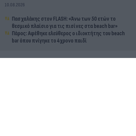
10.08.2026
Πασχαλάκης στον FLASH: «Άνω των 50 ετών το
θεσμικό πλαίσιο για τις πισίνες στα beach bar»
Πάρος: Αφέθηκε ελεύθερος ο ιδιοκτήτης του beach
bar όπου πνίγηκε το 4χρονο παιδί