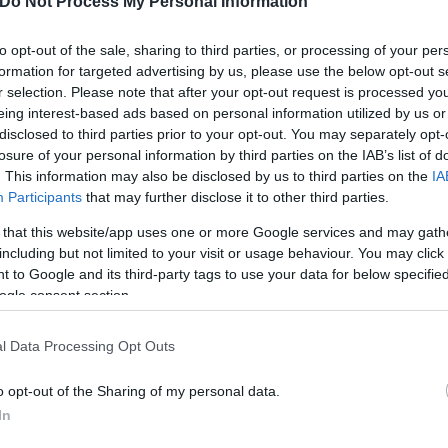
Do Not Process My Personal Information
λές προσδοκίες που ξέρουν όλοι.
to opt-out of the sale, sharing to third parties, or processing of your per
formation for targeted advertising by us, please use the below opt-out s
r selection. Please note that after your opt-out request is processed y
eing interest-based ads based on personal information utilized by us or
disclosed to third parties prior to your opt-out. You may separately opt-
losure of your personal information by third parties on the IAB’s list of
. This information may also be disclosed by us to third parties on the
IA
Participants
that may further disclose it to other third parties.
 that this website/app uses one or more Google services and may gath
including but not limited to your visit or usage behaviour. You may click 
 to Google and its third-party tags to use your data for below specifi
ogle consent section.
l Data Processing Opt Outs
 Ελλάδας, δεν θα μπορούσε να μην είχε δίπλα του 
o opt-out of the Sharing of my personal data.
. Όπως με ενημέρωσαν είναι η πρώτη φορά που ο Π
In
νη”.