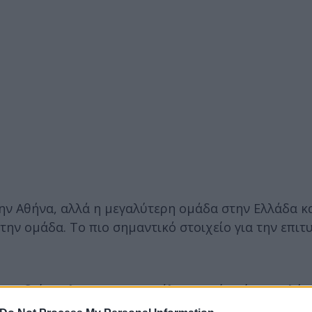
ν Αθήνα, αλλά η μεγαλύτερη ομάδα στην Ελλάδα κα
την ομάδα. Το πιο σημαντικό στοιχείο για την επιτ
σπουδαίου κλαμπ με τη μεγάλη ιστορία. Είμαι πολύ
ου, με τους οπαδούς και όσους πιστεύουν σε εμάς. 