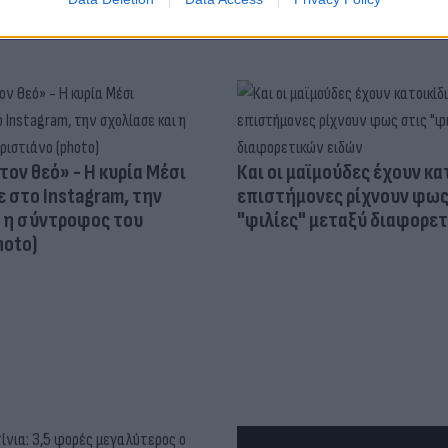
τον θεό» - Η κυρία Μέσι
Και οι μαϊμούδες έχουν κατ
 στο Instagram, την
επιστήμονες ρίχνουν φως
ι η σύντροφος του
"φιλίες" μεταξύ διαφορε
hoto)