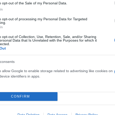
o opt-out of the Sale of my Personal Data.
ερο
Flash.gr
στην αναζήτηση της
Google
In
to opt-out of processing my Personal Data for Targeted
ing.
In
o opt-out of Collection, Use, Retention, Sale, and/or Sharing
ersonal Data that Is Unrelated with the Purposes for which it
lected.
Out
consents
o allow Google to enable storage related to advertising like cookies on
evice identifiers in apps.
CONFIRM
Data Deletion
Data Access
Privacy Policy