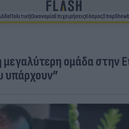
λάδα
Πολιτική
Οικονομία
Επιχειρήσεις
Κόσμος
Σπορ
Showb
η μεγαλύτερη ομάδα στην 
υ υπάρχουν”