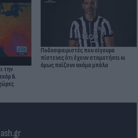
Ποδοσφαιριστές που σίγουρα
πίστευες ότι έχουν σταματήσει κι
όμως παίζουν ακόμα μπάλα
ι την
εκόρ &
 χώρες
lash.gr