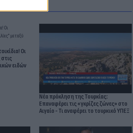
οικίδια! Οι
 στις
τικών ειδών
Νέα πρόκληση της Τουρκίας:
Επαναφέρει τις «γκρίζες ζώνες» στο
Αιγαίο - Τι αναφέρει το τουρκικό ΥΠΕΞ