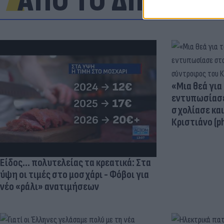
ΑΠΟ ΤΟ ΔΙΚΤΥΟ
«Μια θεά για 
εντυπωσίασε
σχολίασε κα
Κριστιάνο (p
Είδος... πολυτελείας τα κρεατικά: Στα
ύψη οι τιμές στο μοσχάρι - Φόβοι για
νέο «ράλι» ανατιμήσεων