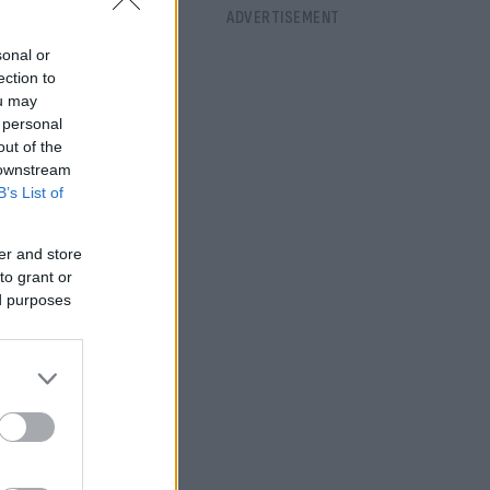
sonal or
ection to
ou may
 personal
out of the
 downstream
B’s List of
er and store
to grant or
ed purposes
την
αρθενώνας