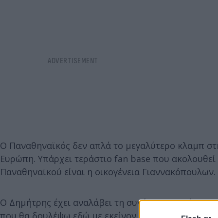
Ο Παναθηναϊκός δεν απλά το μεγαλύτερο κλαμπ στη
Ευρώπη. Υπάρχει τεράστιο fan base που ακολουθεί 
Παναθηναϊκού είναι η οικογένεια Γιαννακόπουλων.
Ο Δημήτρης έχει αναλάβει τη συνέχεια αυτού του 
που θα δουλέψω εδώ με εκείνον και τους παίκτες μ