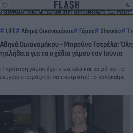
ιδήσεων
Ελλάδα
Πολιτική
Οικονομία
Επιχειρήσεις
Κόσμος
Σπορ
Showbiz
Weekend
LIFE
Αθηνά Οικονομάκου
Γάμος
Showbiz
Τ
Αθηνά Οικονομάκου - Μπρούνο Τσερέλα: Όλη
η αλήθεια για τα σχέδια γάμου τον Ιούνιο
Η πρόταση γάμου έχει γίνει εδώ και καιρό και το
ζευγάρι ετοιμάζεται να παντρευτεί το καλοκαίρι.