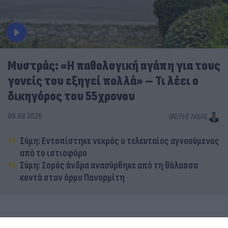
Μυστράς: «Η παθολογική αγάπη για τους
γονείς του εξηγεί πολλά» – Τι λέει ο
δικηγόρος του 55χρονου
06.08.2026
ΒΑΣΊΛΗΣ ΛΑΔΙΆΣ
Σύμη: Εντοπίστηκε νεκρός ο τελευταίος αγνοούμενος
από το ιστιοφόρο
Σύμη: Σορός άνδρα ανασύρθηκε από τη θάλασσα
κοντά στον όρμο Πανορμίτη