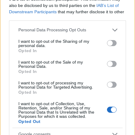
also be disclosed by us to third parties on the
IAB’s List of
Downstream Participants
that may further disclose it to other
third parties.
Please note that this website/app uses one or more Google
Personal Data Processing Opt Outs
services and may gather and store information including but
not limited to your visit or usage behaviour. You may click to
I want to opt-out of the Sharing of my
personal data.
grant or deny consent to Google and its third-party tags to
Opted In
use your data for below specified purposes in below Google
consent section.
I want to opt-out of the Sale of my
Personal Data.
Opted In
I want to opt-out of processing my
Personal Data for Targeted Advertising.
Opted In
I want to opt-out of Collection, Use,
Retention, Sale, and/or Sharing of my
Personal Data that Is Unrelated with the
Και αύριο να τελειώσει θα ευγνωμονώ για πάντα
Purposes for which it was collected.
αυτό τον άνθρωπο. Θα είμαι ευτυχισμένη που το
Opted Out
έχω ζήσει. Γιατί θα φύγω από αυτή τη ζωή και θα
Google consents