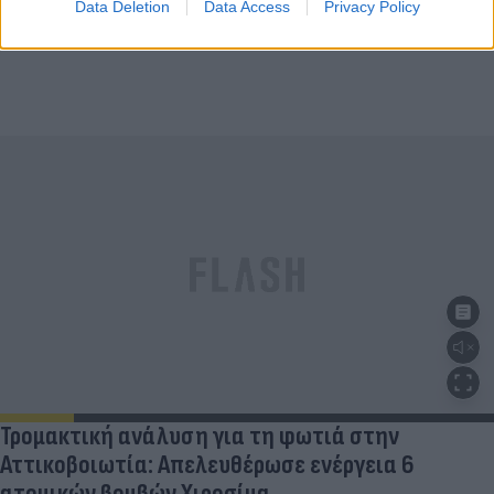
Data Deletion
Data Access
Privacy Policy
Τρομακτική ανάλυση για τη φωτιά στην
Αττικοβοιωτία: Απελευθέρωσε ενέργεια 6
ατομικών βομβών Χιροσίμα