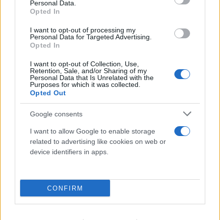
Personal Data.
Opted In
I want to opt-out of processing my
Personal Data for Targeted Advertising.
Opted In
I want to opt-out of Collection, Use,
Retention, Sale, and/or Sharing of my
Πραγματογνώμονας για το τροχαίο στις
Personal Data that Is Unrelated with the
Purposes for which it was collected.
Σέρρες: «Κάτι απέσπασε την προσοχή του
Opted Out
οδηγού»
Google consents
07.08.2026
I want to allow Google to enable storage
related to advertising like cookies on web or
device identifiers in apps.
CONFIRM