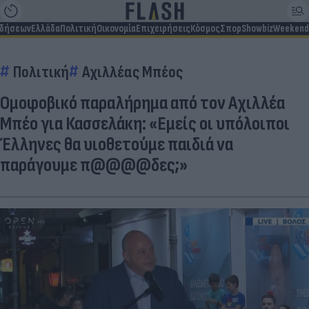
ιδήσεων
Ελλάδα
Πολιτική
Οικονομία
Επιχειρήσεις
Κόσμος
Σπορ
Showbiz
Weekend
Πολιτική
Αχιλλέας Μπέος
Ομοφοβικό παραλήρημα από τον Αχιλλέα
Μπέο για Κασσελάκη: «Εμείς οι υπόλοιποι
Έλληνες θα υιοθετούμε παιδιά να
παράγουμε π@@@@δες;»