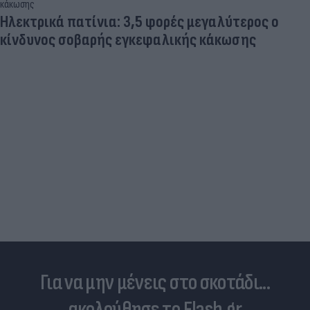
«Στην pole position για Κωνσταντέλια η
Ντόρτμουντ»
Για να μην μένεις στο σκοτάδι...
ακολούθησε το Flash.gr