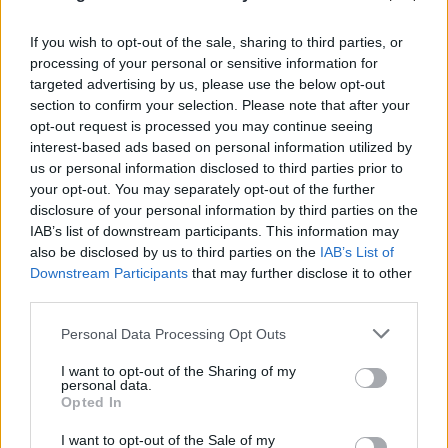
If you wish to opt-out of the sale, sharing to third parties, or
processing of your personal or sensitive information for
targeted advertising by us, please use the below opt-out
section to confirm your selection. Please note that after your
opt-out request is processed you may continue seeing
interest-based ads based on personal information utilized by
us or personal information disclosed to third parties prior to
your opt-out. You may separately opt-out of the further
disclosure of your personal information by third parties on the
IAB’s list of downstream participants. This information may
also be disclosed by us to third parties on the
IAB’s List of
Η χαμηλή στάθμη του Δούναβη στη
Downstream Participants
that may further disclose it to other
Βουλγαρία αποκάλυψε τη γέφυρα του
third parties.
Μεγάλου Κωνσταντίνου
Please note that this website/app uses one or more Google
Personal Data Processing Opt Outs
services and may gather and store information including but
06.08.2026
not limited to your visit or usage behaviour. You may click to
I want to opt-out of the Sharing of my
personal data.
grant or deny consent to Google and its third-party tags to
Opted In
use your data for below specified purposes in below Google
consent section.
I want to opt-out of the Sale of my