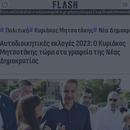
ιδήσεων
Ελλάδα
Πολιτική
Οικονομία
Επιχειρήσεις
Κόσμος
Σπορ
Showbiz
Weekend
Πολιτική
Κυριάκος Μητσοτάκης
Νέα Δημοκρ
Αυτοδιοικητικές εκλογές 2023: Ο Κυριάκος
Μητσοτάκης τώρα στα γραφεία της Νέας
Δημοκρατίας