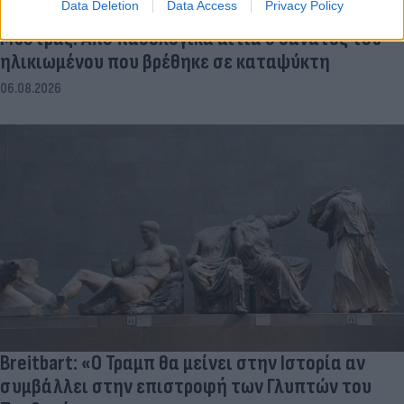
Data Deletion
Data Access
Privacy Policy
Μυστράς: Από παθολογικά αίτια ο θάνατος του
ηλικιωμένου που βρέθηκε σε καταψύκτη
06.08.2026
Breitbart: «Ο Τραμπ θα μείνει στην Ιστορία αν
συμβάλλει στην επιστροφή των Γλυπτών του