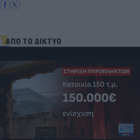
ΑΠΟ ΤΟ ΔΙΚΤΥΟ
Τουρκία: Μετά το... φρένο για τα F-35 έρχονται
στο επίκεντρο τα Eurofighter