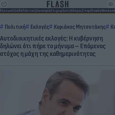
ιδήσεων
Ελλάδα
Πολιτική
Οικονομία
Επιχειρήσεις
Κόσμος
Σπορ
Showbiz
Weekend
Πολιτική
Εκλογές
Κυριάκος Μητσοτάκης
Κ
Αυτοδιοικητικές εκλογές: Η κυβέρνηση
δηλώνει ότι πήρε το μήνυμα – Επόμενος
στόχος η μάχη της καθημερινότητας