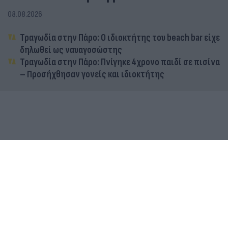
08.08.2026
Τραγωδία στην Πάρο: Ο ιδιοκτήτης του beach bar είχε
δηλωθεί ως ναυαγοσώστης
Τραγωδία στην Πάρο: Πνίγηκε 4χρονο παιδί σε πισίνα
– Προσήχθησαν γονείς και ιδιοκτήτης