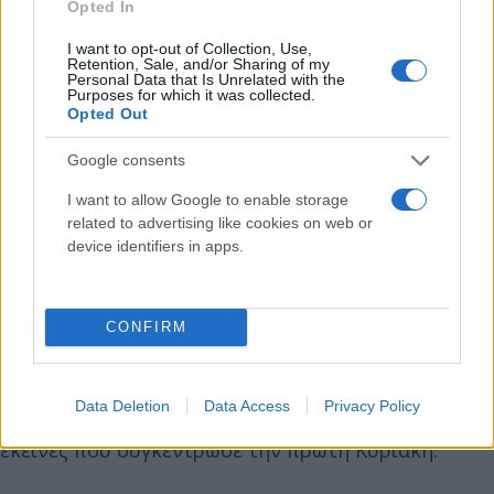
Opted In
ΠΑΣΟΚ και του ΣΥΡΙΖΑ, κέρδισε με μεγάλη άνεση
I want to opt-out of Collection, Use,
την κούρσα του δεύτερου γύρο συγκεντρώνοντας
Retention, Sale, and/or Sharing of my
Personal Data that Is Unrelated with the
ποσοστό 59,68%, αλλά και με αριθμό ψήφων που
Purposes for which it was collected.
έφθασε στις 155.638 και ήταν ελαφρώς μικρότερος
Opted Out
από τις 155.704 που είχε λάβει στον πρώτο γύρο ο
Google consents
χαμένος της αναμέτρησης κ. Αγοραστός.
I want to allow Google to enable storage
related to advertising like cookies on web or
*Στην Ανατολική Μακεδονία και Θράκη
, ο
device identifiers in apps.
απερχόμενος περιφερειάρχης Χρήστος Μέτιος
έχασε 26.000 ψήφους ανάμεσα στους δύο γύρους
και έτσι τον προσπέρασε κατά 4.000 ψήφους ο
CONFIRM
νεοεκλεγείς Χριστόδουλος Τοψίδης, παρότι κι
εκείνος έκοψε πρώτος το νήμα στη δεύτερη κάλπη
Data Deletion
Data Access
Privacy Policy
αποσπώντας περίπου 500 ψήφους λιγότερες από
εκείνες που συγκέντρωσε την πρώτη Κυριακή.