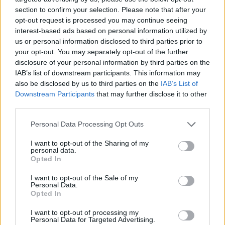
section to confirm your selection. Please note that after your
opt-out request is processed you may continue seeing
interest-based ads based on personal information utilized by
us or personal information disclosed to third parties prior to
your opt-out. You may separately opt-out of the further
disclosure of your personal information by third parties on the
IAB’s list of downstream participants. This information may
also be disclosed by us to third parties on the
IAB’s List of
Downstream Participants
that may further disclose it to other
third parties.
Please note that this website/app uses one or more Google
Personal Data Processing Opt Outs
services and may gather and store information including but
*Στη Θεσσαλία,
που είναι η μόνη περιφέρεια την
not limited to your visit or usage behaviour. You may click to
I want to opt-out of the Sharing of my
personal data.
grant or deny consent to Google and its third-party tags to
οποία κέρδισε η αντιπολίτευση, ο απερχόμενος
Opted In
use your data for below specified purposes in below Google
περιφερειάρχης Κώστας Αγοραστός έχασε το ένα
consent section.
I want to opt-out of the Sale of my
τρίτο των ψηφοφόρων που τον επέλεξαν στον
Personal Data.
Opted In
πρώτο γύρο, ήτοι περίπου 50 χιλιάδες ψηφοδέλτια.
Ο νεοεκλεγείς στο αξίωμα του περιφερειάρχη
I want to opt-out of processing my
Personal Data for Targeted Advertising.
Δημήτρης Κουρέτας, ο οποίος είχε τη στήριξη του