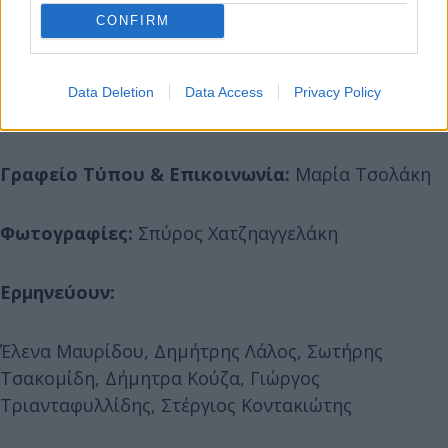
CONFIRM
Βοηθός σκηνοθέτιδος
: Ιωάννα Πιταούλη
Data Deletion
Data Access
Privacy Policy
Οργάνωση παραγωγής:
Γιάννα Αλ Νακά
Γραφείο Τύπου & Επικοινωνία:
Μαρία Τσολάκη
Φωτογραφίες:
Σπύρος Χατζηαγγελάκη
Ερμηνεύουν:
Έλενα Μαυρίδου, Δημήτρης Λάλος, Σωτήρης
Τσακομίδη, Δήμητρα Κούζα, Γιώργος
Τριανταφυλλίδης, Στέργιος Κοντακιώτης