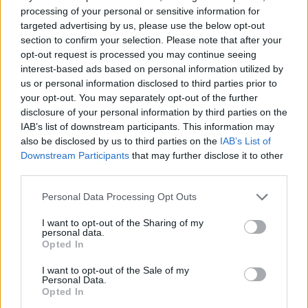
processing of your personal or sensitive information for
Εθνικού Θεάτρου.
targeted advertising by us, please use the below opt-out
section to confirm your selection. Please note that after your
opt-out request is processed you may continue seeing
interest-based ads based on personal information utilized by
us or personal information disclosed to third parties prior to
your opt-out. You may separately opt-out of the further
disclosure of your personal information by third parties on the
IAB’s list of downstream participants. This information may
also be disclosed by us to third parties on the
IAB’s List of
Downstream Participants
that may further disclose it to other
third parties.
Please note that this website/app uses one or more Google
Personal Data Processing Opt Outs
services and may gather and store information including but
not limited to your visit or usage behaviour. You may click to
I want to opt-out of the Sharing of my
personal data.
grant or deny consent to Google and its third-party tags to
Opted In
use your data for below specified purposes in below Google
consent section.
I want to opt-out of the Sale of my
Personal Data.
Opted In