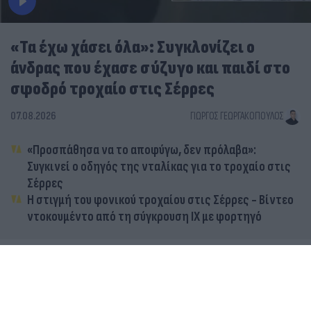
«Τα έχω χάσει όλα»: Συγκλονίζει ο
άνδρας που έχασε σύζυγο και παιδί στο
σφοδρό τροχαίο στις Σέρρες
07.08.2026
ΓΙΏΡΓΟΣ ΓΕΩΡΓΑΚΌΠΟΥΛΟΣ
«Προσπάθησα να το αποφύγω, δεν πρόλαβα»:
Συγκινεί ο οδηγός της νταλίκας για το τροχαίο στις
Σέρρες
Η στιγμή του φονικού τροχαίου στις Σέρρες - Βίντεο
ντοκουμέντο από τη σύγκρουση ΙΧ με φορτηγό