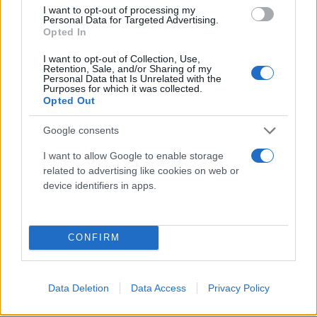
I want to opt-out of processing my
Personal Data for Targeted Advertising.
Opted In
I want to opt-out of Collection, Use,
Retention, Sale, and/or Sharing of my
Personal Data that Is Unrelated with the
Purposes for which it was collected.
Opted Out
Google consents
I want to allow Google to enable storage
related to advertising like cookies on web or
Στον Ήλιο θα δούμε επίσης και την Αντιγόνη
device identifiers in apps.
Φρυδά, σημαντική θεατρική ηθοποιός.
CONFIRM
Η Ελένη Βαϊτσου και ο Πέτρος Λαγούτης που
μπήκαν στον Ήλιο στα τελευταία επεισόδια, από
ό,τι φαίνεται ήρθαν για να μείνουν. Ο ρόλος τους
Data Deletion
Data Access
Privacy Policy
θα εξελιχθεί τη νέα σεζόν και θα είναι καταλυτικός