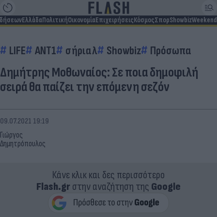
ιδήσεων
Ελλάδα
Πολιτική
Οικονομία
Επιχειρήσεις
Κόσμος
Σπορ
Showbiz
Weekend
LIFE
ΑΝΤ1
σήριαλ
Showbiz
Πρόσωπα
Δημήτρης Μοθωναίος: Σε ποια δημοφιλή
σειρά θα παίζει την επόμενη σεζόν
09.07.2021 19:19
Γιώργος
Δημητρόπουλος
Κάνε κλικ και δες περισσότερο
Flash.gr
στην αναζήτηση της
Google