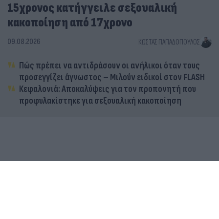
15χρονος κατήγγειλε σεξουαλική
κακοποίηση από 17χρονο
09.08.2026
ΚΏΣΤΑΣ ΠΑΠΑΔΌΠΟΥΛΟΣ
Πώς πρέπει να αντιδράσουν οι ανήλικοι όταν τους
προσεγγίζει άγνωστος – Μιλούν ειδικοί στον FLASH
Κεφαλονιά: Αποκαλύψεις για τον προπονητή που
προφυλακίστηκε για σεξουαλική κακοποίηση