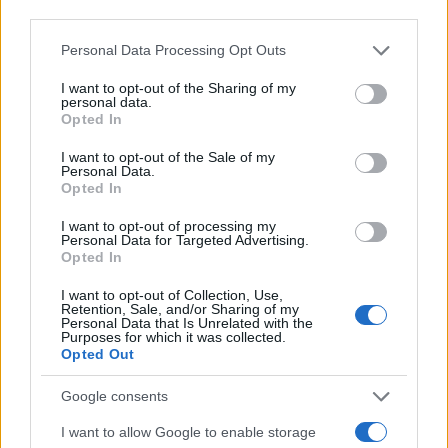
third parties.
Please note that this website/app uses one or more Google
Personal Data Processing Opt Outs
services and may gather and store information including but
not limited to your visit or usage behaviour. You may click to
I want to opt-out of the Sharing of my
personal data.
grant or deny consent to Google and its third-party tags to
Opted In
use your data for below specified purposes in below Google
consent section.
I want to opt-out of the Sale of my
Personal Data.
Opted In
I want to opt-out of processing my
Personal Data for Targeted Advertising.
Opted In
I want to opt-out of Collection, Use,
Retention, Sale, and/or Sharing of my
Personal Data that Is Unrelated with the
Purposes for which it was collected.
Opted Out
Google consents
Ωστόσο, το 35% πηγαίνει στην εκκλησία μόνο σε
I want to allow Google to enable storage