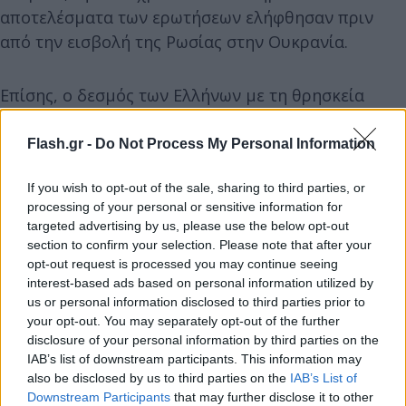
αποτελέσματα των ερωτήσεων ελήφθησαν πριν
από την εισβολή της Ρωσίας στην Ουκρανία.
Επίσης, ο δεσμός των Ελλήνων με τη θρησκεία
εμφανίζεται πολύ ισχυρός, με 9 στους 10 Έλληνες
να πιστεύουν στον Θεό, ενώ το 82% απάντησε ότι η
Flash.gr -
Do Not Process My Personal Information
«θρησκεία είναι πολύ σημαντική».
If you wish to opt-out of the sale, sharing to third parties, or
processing of your personal or sensitive information for
targeted advertising by us, please use the below opt-out
section to confirm your selection. Please note that after your
opt-out request is processed you may continue seeing
interest-based ads based on personal information utilized by
us or personal information disclosed to third parties prior to
your opt-out. You may separately opt-out of the further
disclosure of your personal information by third parties on the
IAB’s list of downstream participants. This information may
also be disclosed by us to third parties on the
IAB’s List of
Downstream Participants
that may further disclose it to other