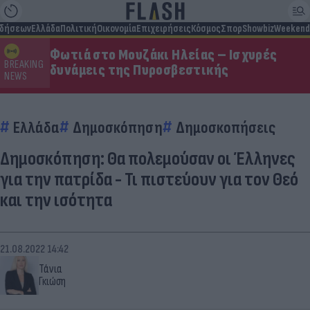
ιδήσεων
Ελλάδα
Πολιτική
Οικονομία
Επιχειρήσεις
Κόσμος
Σπορ
Showbiz
Weekend
Φωτιά στο Μουζάκι Ηλείας – Ισχυρές
BREAKING
δυνάμεις της Πυροσβεστικής
NEWS
Ελλάδα
Δημοσκόπηση
Δημοσκοπήσεις
Δημοσκόπηση: Θα πολεμούσαν οι Έλληνες
για την πατρίδα - Τι πιστεύουν για τον Θεό
και την ισότητα
21.08.2022 14:42
Τάνια
Γκιώση