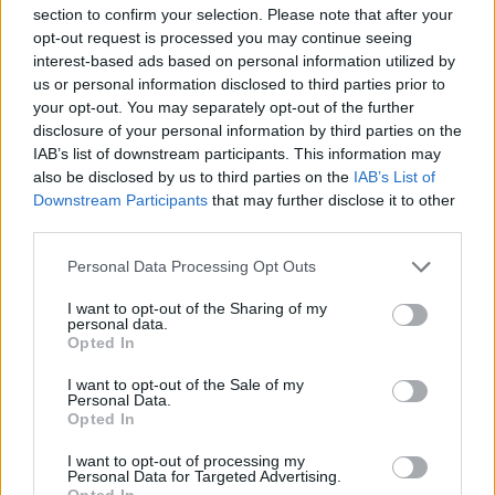
section to confirm your selection. Please note that after your
opt-out request is processed you may continue seeing
interest-based ads based on personal information utilized by
us or personal information disclosed to third parties prior to
your opt-out. You may separately opt-out of the further
disclosure of your personal information by third parties on the
IAB’s list of downstream participants. This information may
also be disclosed by us to third parties on the
IAB’s List of
Η απόφαση να χορηγηθεί έγκριση για αυτό το
Downstream Participants
that may further disclose it to other
αναμνηστικό εμβόλιο στο Ηνωμένο Βασίλειο
third parties.
επικυρώθηκε από το ανεξάρτητο επιστημονικό
Please note that this website/app uses one or more Google
Personal Data Processing Opt Outs
συμβουλευτικό όργανο εμπειρογνωμόνων της
services and may gather and store information including but
κυβέρνησης, την «Επιτροπή για τα Ανθρώπινα
not limited to your visit or usage behaviour. You may click to
I want to opt-out of the Sharing of my
personal data.
grant or deny consent to Google and its third-party tags to
Φάρμακα», μετά από προσεκτική εξέταση των
Opted In
use your data for below specified purposes in below Google
στοιχείων. Σε κάθε δόση του αναμνηστικού
consent section.
I want to opt-out of the Sale of my
εμβολίου, το ήμισυ του εμβολίου (25
Personal Data.
Opted In
μικρογραμμάρια) στοχεύει στο αρχικό στέλεχος
του ιού από το 2020 και το άλλο μισό (25
I want to opt-out of processing my
Personal Data for Targeted Advertising.
μικρογραμμάρια) στοχεύει στην Όμικρον.
Opted In