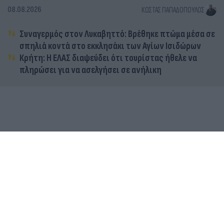
08.08.2026
ΚΏΣΤΑΣ ΠΑΠΑΔΌΠΟΥΛΟΣ
Συναγερμός στον Λυκαβηττό: Βρέθηκε πτώμα μέσα σε
σπηλιά κοντά στο εκκλησάκι των Αγίων Ισιδώρων
Κρήτη: Η ΕΛΑΣ διαψεύδει ότι τουρίστας ήθελε να
πληρώσει για να ασελγήσει σε ανήλικη