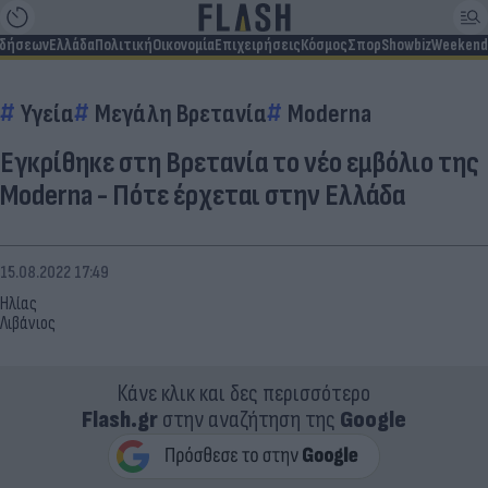
ιδήσεων
Ελλάδα
Πολιτική
Οικονομία
Επιχειρήσεις
Κόσμος
Σπορ
Showbiz
Weekend
Υγεία
Μεγάλη Βρετανία
Moderna
Εγκρίθηκε στη Βρετανία το νέο εμβόλιο της
Moderna - Πότε έρχεται στην Ελλάδα
15.08.2022 17:49
Ηλίας
Λιβάνιος
Κάνε κλικ και δες περισσότερο
Flash.gr
στην αναζήτηση της
Google