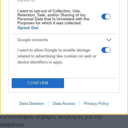
I want to opt-out of Collection, Use,
Η απόφαση της MHRA βασίζεται σε δεδομένα από
Retention, Sale, and/or Sharing of my
Personal Data that Is Unrelated with the
μια κλινική δοκιμή που έδειξε ότι το εμβόλιο
Purposes for which it was collected.
Opted Out
Moderna πυροδοτεί μια ισχυρή ανοσολογική
απόκριση τόσο κατά της Όμικρον (BA.1) όσο και
Google consents
του αρχικού στελέχους του 2020. Σε μια
I want to allow Google to enable storage
διερευνητική ανάλυση το εμβόλιο αυτό βρέθηκε
related to advertising like cookies on web or
επίσης, να δημιουργεί καλή ανοσοαπόκριση έναντι
device identifiers in apps.
των υποπαραλλαγών BA.4 και BA.5 της Όμικρον
CONFIRM
Επίσης, σημειώνεται πως οι παρενέργειες που
παρατηρήθηκαν ήταν οι ίδιες με αυτές που
παρατηρήθηκαν για την αρχική αναμνηστική δόση
Data Deletion
Data Access
Privacy Policy
Moderna και ήταν τυπικά ήπιες ενώ δεν
εντοπίστηκαν σοβαρές ανησυχίες για την
ασφάλεια.