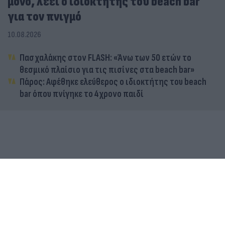
μόνο, λέει ο ιδιοκτήτης του beach bar
για τον πνιγμό
10.08.2026
Πασχαλάκης στον FLASH: «Άνω των 50 ετών το
θεσμικό πλαίσιο για τις πισίνες στα beach bar»
Πάρος: Αφέθηκε ελεύθερος ο ιδιοκτήτης του beach
bar όπου πνίγηκε το 4χρονο παιδί