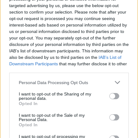
targeted advertising by us, please use the below opt-out
section to confirm your selection. Please note that after your
opt-out request is processed you may continue seeing
Βγαίνοντας από το παραβάν, οι παρευρισκόμενοι
interest-based ads based on personal information utilized by
του έκαναν σχόλιο πως… άργησε, αστειευόμενοι.
us or personal information disclosed to third parties prior to
your opt-out. You may separately opt-out of the further
disclosure of your personal information by third parties on the
IAB’s list of downstream participants. This information may
also be disclosed by us to third parties on the
IAB’s List of
Downstream Participants
that may further disclose it to other
third parties.
Please note that this website/app uses one or more Google
Personal Data Processing Opt Outs
services and may gather and store information including but
not limited to your visit or usage behaviour. You may click to
I want to opt-out of the Sharing of my
personal data.
grant or deny consent to Google and its third-party tags to
Opted In
use your data for below specified purposes in below Google
consent section.
I want to opt-out of the Sale of my
Personal Data.
Opted In
I want to opt-out of processing my