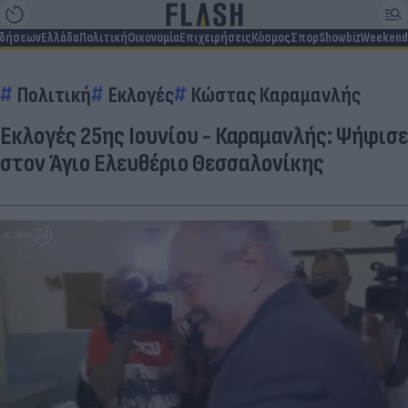
ιδήσεων
Ελλάδα
Πολιτική
Οικονομία
Επιχειρήσεις
Κόσμος
Σπορ
Showbiz
Weekend
Πολιτική
Εκλογές
Κώστας Καραμανλής
Εκλογές 25ης Ιουνίου - Καραμανλής: Ψήφισε
στον Άγιο Ελευθέριο Θεσσαλονίκης