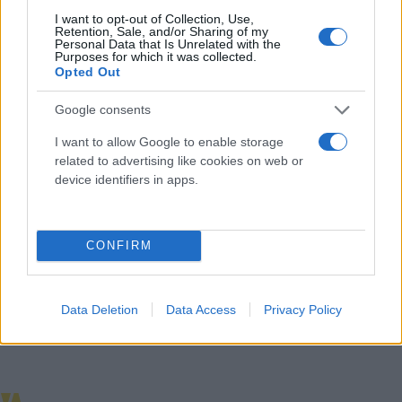
Κάνε κλικ και δες περισσότερο
I want to opt-out of Collection, Use,
Flash.gr
στην αναζήτηση της
Google
Retention, Sale, and/or Sharing of my
Personal Data that Is Unrelated with the
Purposes for which it was collected.
Opted Out
Google consents
I want to allow Google to enable storage
related to advertising like cookies on web or
Διάβασε περισσότερα
device identifiers in apps.
Ελλάδα
Αστυνομία
ΕΛΑΣ
CONFIRM
Data Deletion
Data Access
Privacy Policy