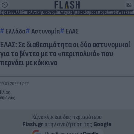
ιδήσεων
Ελλάδα
Πολιτική
Οικονομία
Επιχειρήσεις
Κόσμος
Σπορ
Showbiz
Weekend
Ελλάδα
Αστυνομία
ΕΛΑΣ
ΕΛΑΣ: Σε διαθεσιμότητα οι δύο αστυνομικοί
για το βίντεο με το «περιπολικό» που
περνάει με κόκκινο
17.07.2022 17:22
Ηλίας
Λιβάνιος
Κάνε κλικ και δες περισσότερο
Flash.gr
στην αναζήτηση της
Google