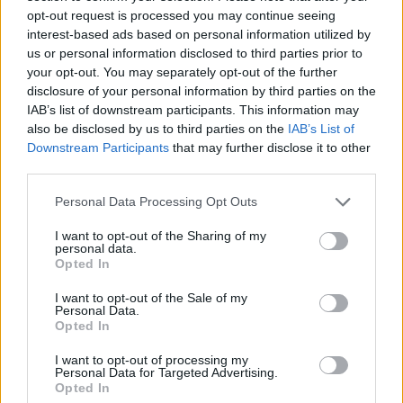
opt-out request is processed you may continue seeing
interest-based ads based on personal information utilized by
us or personal information disclosed to third parties prior to
your opt-out. You may separately opt-out of the further
disclosure of your personal information by third parties on the
IAB’s list of downstream participants. This information may
also be disclosed by us to third parties on the
IAB’s List of
Downstream Participants
that may further disclose it to other
third parties.
Please note that this website/app uses one or more Google
Personal Data Processing Opt Outs
services and may gather and store information including but
not limited to your visit or usage behaviour. You may click to
I want to opt-out of the Sharing of my
Στο επίμαχο βίντεο απεικονίζονται δύο
personal data.
grant or deny consent to Google and its third-party tags to
Opted In
αστυνομικοί στο εσωτερικό ενός περιπολικού να
use your data for below specified purposes in below Google
consent section.
ενεργοποιούν τις σειρήνες και να περνάνε ένα
I want to opt-out of the Sale of my
Personal Data.
φανάρι με κόκκινο, ενώ στο πίσω κάθισμα
Opted In
ακούγονται γυναικείες φωνές.
I want to opt-out of processing my
Personal Data for Targeted Advertising.
Opted In