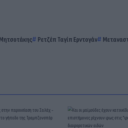
 Μητσοτάκης
Ρετζέπ Ταγίπ Ερντογάν
Μεταναστ