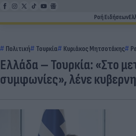
Ροή Ειδήσεων
Ελ
Πολιτική
Τουρκία
Κυριάκος Μητσοτάκης
Ρ
Ελλάδα – Τουρκία: «Στο μ
συμφωνίες», λένε κυβερνη