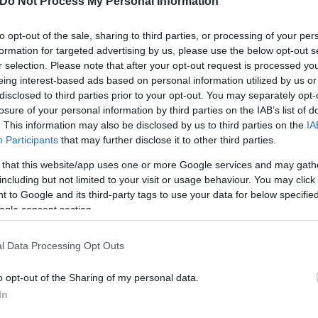
Do Not Process My Personal Information
κό πλαίσιο, κάτι, όμως που δε σημαίνει, όπως ειπώ
ε όλοι οι εμπλεκόμενοι Υπουργοί, αλλά και τα λιμε
to opt-out of the sale, sharing to third parties, or processing of your per
formation for targeted advertising by us, please use the below opt-out s
r selection. Please note that after your opt-out request is processed y
eing interest-based ads based on personal information utilized by us or
disclosed to third parties prior to your opt-out. You may separately opt-
losure of your personal information by third parties on the IAB’s list of
. This information may also be disclosed by us to third parties on the
IA
Participants
that may further disclose it to other third parties.
 that this website/app uses one or more Google services and may gath
including but not limited to your visit or usage behaviour. You may click 
 to Google and its third-party tags to use your data for below specifi
ogle consent section.
l Data Processing Opt Outs
o opt-out of the Sharing of my personal data.
In
ισης του Φρέντι Μπελέρη οι ίδιες πηγές επιβεβαίω