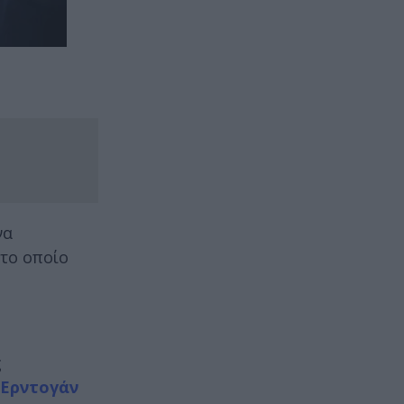
να
 το οποίο
ς
 Ερντογάν