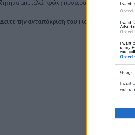
ζήτημα αποτελεί πρώτη προτεραιότητα για την Αθή
I want t
Opted 
Δείτε την ανταπόκριση του Γιάννη Χρηστάκου 
I want 
Advertis
Opted 
I want t
of my P
was col
Opted 
Google 
I want t
web or d