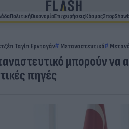
λάδα
Πολιτική
Οικονομία
Επιχειρήσεις
Κόσμος
Σπορ
Showb
ετζέπ Ταγίπ Ερντογάν
Μεταναστευτικό
Μεταν
εταναστευτικό μπορούν να
τικές πηγές