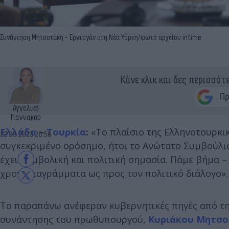
Συνάντηση Μητσοτάκη - Ερντογάν στη Νέα Υόρκη/φωτό αρχείου intime
Κάνε κλικ και δες περισσότ
Αγγελική
Γιαννακού
Ελλάδα
–
Τουρκία
:
«Το πλαίσιο της Ελληνοτουρκικ
22.09.2023 20:56
συγκεκριμένο ορόσημο, ήτοι το Ανώτατο Συμβούλιο
έχει συμβολική και πολιτική σημασία. Πάμε βήμα 
χρονοδιαγράμματα ως προς τον πολιτικό διάλογο».
Το παραπάνω ανέφεραν κυβερνητικές πηγές από τη
συνάντησης του πρωθυπουργού,
Κυριάκου Μητσο