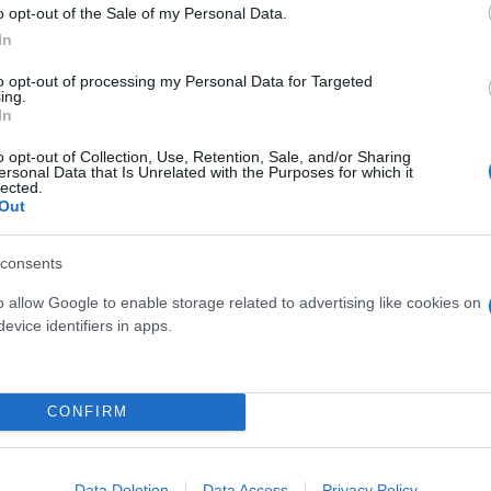
να.
o opt-out of the Sale of my Personal Data.
In
για το MEGA
to opt-out of processing my Personal Data for Targeted
ing.
In
o opt-out of Collection, Use, Retention, Sale, and/or Sharing
ersonal Data that Is Unrelated with the Purposes for which it
lected.
Out
consents
o allow Google to enable storage related to advertising like cookies on
evice identifiers in apps.
CONFIRM
Data Deletion
Data Access
Privacy Policy