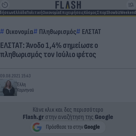
ιδήσεων
Ελλάδα
Πολιτική
Οικονομία
Επιχειρήσεις
Κόσμος
Σπορ
Showbiz
Weekend
Οικονομία
Πληθωρισμός
ΕΛΣΤΑΤ
ΕΛΣΤΑΤ: Άνοδο 1,4% σημείωσε ο
πληθωρισμός τον Ιούλιο φέτος
09.08.2021 15:43
Έλλη
Κομνηνού
Κάνε κλικ και δες περισσότερο
Flash.gr
στην αναζήτηση της
Google