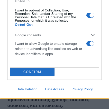
Opted In
I want to opt-out of Collection, Use,
5,8% στην ομάδα «Μεταφορές», λόγω αύξησης
Retention, Sale, and/or Sharing of my
κυρίως των τιμών σε: καύσιμα και λιπαντικά,
Personal Data that Is Unrelated with the
Purposes for which it was collected.
καινούργια αυτοκίνητα, εισιτήρια μεταφοράς
Opted Out
επιβατών με αεροπλάνο.
Google consents
I want to allow Google to enable storage
2. Από τις μειώσεις των δεικτών κατά:
related to advertising like cookies on web or
device identifiers in apps.
1,4% στην ομάδα «Ένδυση και υπόδηση»,
λόγω μείωσης των τιμών στα είδη ένδυσης
και υπόδησης.
CONFIRM
0,7% στην ομάδα «Διαρκή αγαθά- είδη
νοικοκυριού και υπηρεσίες», λόγω μείωσης
Data Deletion
Data Access
Privacy Policy
κυρίως των τιμών σε: υφαντουργικά
προϊόντα οικιακής χρήσης, οικιακές
συσκευές και επισκευές.