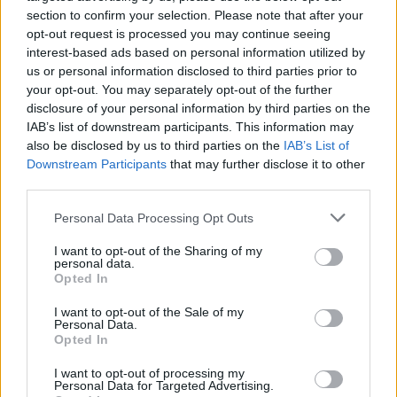
section to confirm your selection. Please note that after your
opt-out request is processed you may continue seeing
interest-based ads based on personal information utilized by
us or personal information disclosed to third parties prior to
1. Από τις αυξήσεις των δεικτών κατά:
your opt-out. You may separately opt-out of the further
disclosure of your personal information by third parties on the
IAB’s list of downstream participants. This information may
1,7% στην ομάδα «Διατροφή και μη αλκοολούχα
also be disclosed by us to third parties on the
IAB’s List of
ποτά», λόγω αύξησης κυρίως των τιμών σε: αρνί και
Downstream Participants
that may further disclose it to other
third parties.
κατσίκι, νωπά ψάρια, τυριά, ελαιόλαδο, άλλα
βρώσιμα έλαια, νωπά φρούτα, νωπά λαχανικά.
Please note that this website/app uses one or more Google
Personal Data Processing Opt Outs
services and may gather and store information including but
Μέρος της αύξησης αυτής αντισταθμίστηκε από τη
not limited to your visit or usage behaviour. You may click to
I want to opt-out of the Sharing of my
μείωση κυρίως των τιμών σε: χοιρινό, γάλα νωπό
personal data.
grant or deny consent to Google and its third-party tags to
Opted In
πλήρες, γιαούρτι.
use your data for below specified purposes in below Google
consent section.
I want to opt-out of the Sale of my
Personal Data.
4,2% στην ομάδα «Στέγαση», λόγω αύξησης κυρίως
Opted In
των τιμών σε: ηλεκτρισμό, φυσικό αέριο, πετρέλαιο
I want to opt-out of processing my
θέρμανσης.
Personal Data for Targeted Advertising.