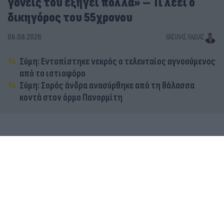
γονείς του εξηγεί πολλά» – Τι λέει ο
δικηγόρος του 55χρονου
06.08.2026
ΒΑΣΊΛΗΣ ΛΑΔΙΆΣ
Σύμη: Εντοπίστηκε νεκρός ο τελευταίος αγνοούμενος
από το ιστιοφόρο
Σύμη: Σορός άνδρα ανασύρθηκε από τη θάλασσα
κοντά στον όρμο Πανορμίτη