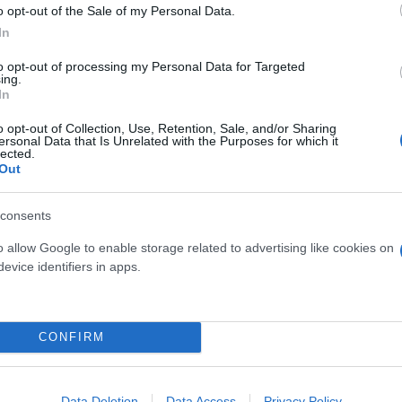
o opt-out of the Sale of my Personal Data.
In
ερο
Flash.gr
στην αναζήτηση της
Google
to opt-out of processing my Personal Data for Targeted
ing.
In
o opt-out of Collection, Use, Retention, Sale, and/or Sharing
ersonal Data that Is Unrelated with the Purposes for which it
lected.
Out
consents
o allow Google to enable storage related to advertising like cookies on
evice identifiers in apps.
ή Κρίση
CONFIRM
Data Deletion
Data Access
Privacy Policy