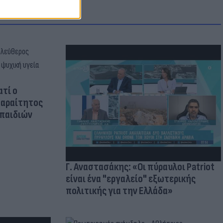
ατί ο
παραίτητος
 παιδιών
Γ. Αναστασάκης: «Οι πύραυλοι Patriot
είναι ένα "εργαλείο" εξωτερικής
πολιτικής για την Ελλάδα»