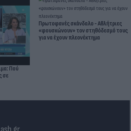
Πρωτοφανές σκάνδαλο - Aθλήτριες
«φουσκώνουν» τον στηθόδεσμό τους
για να έχουν πλεονέκτημα
ιμα: Πού
ς σε
lash.gr