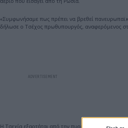
αέριο που εισάγει από τη Ρωσία.
«Συμφωνήσαμε πως πρέπει να βρεθεί πανευρωπαϊκή
δήλωσε ο Τσέχος πρωθυπουργός, αναφερόμενος στη
Η Τσεχία εξαρτάται από την πυρηνική ενέργεια και, 