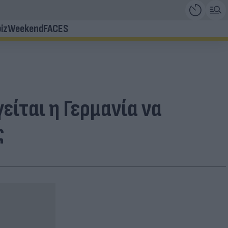
iz
Weekend
FACES
είται η Γερμανία να
ς