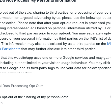
Do Not Process My Personal Information
 σταθμών της.
to opt-out of the sale, sharing to third parties, or processing of your per
formation for targeted advertising by us, please use the below opt-out s
κό μείγμα του κράτους-μέλους της ΕΕ αναμένεται ν
r selection. Please note that after your opt-out request is processed y
σης στην Πράγα. Για την επίτευξη του στόχου αυτο
eing interest-based ads based on personal information utilized by us or
disclosed to third parties prior to your opt-out. You may separately opt-
ν αντιδραστήρων.
losure of your personal information by third parties on the IAB’s list of
. This information may also be disclosed by us to third parties on the
IA
Participants
that may further disclose it to other third parties.
οστάσια σε λειτουργία στη Γερμανία σχεδιάζεται ν
ιο της πολιτικής που συνοψίζεται με τον όρο Energ
 that this website/app uses one or more Google services and may gath
των ημερών της προκατόχου του κ. Σολτς, της Άγγελ
including but not limited to your visit or usage behaviour. You may click 
 to Google and its third-party tags to use your data for below specifi
ogle consent section.
μβανομένων στελεχών του κυβερνητικού συνασπισμ
του τερματισμού της λειτουργίας τους, καθώς κρίνο
l Data Processing Opt Outs
ει δραστικά τις ροές φυσικού αερίου.
o opt-out of the Sharing of my personal data.
In