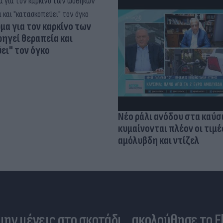
α για τον καρκίνο των
ηγεί θεραπεία και
ει" τον όγκο
Νέο ράλι ανόδου στα καύσ
κυμαίνονται πλέον οι τιμέ
αμόλυβδη και ντίζελ
 μην μένεις στο σκοτάδι... ακολούθησε το F