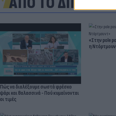
ΑΠΟ ΤΟ ΔΙΚΤΥΟ
«Στην pole p
η Ντόρτμουν
Πώς να διαλέξουμε σωστά φρέσκο
ψάρι και θαλασσινά - Πού κυμαίνονται
οι τιμές