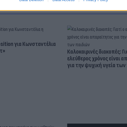
osition για Κωνσταντέλια
τ»
Καλοκαιρινές διακοπές: Γι
ελεύθερος χρόνος είναι α
για την ψυχική υγεία των