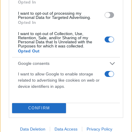
Opted In
μέρα. Όμως ό,τι έγινε… πέρασε, τώρα είμαι εδώ και
προχωράμε. Δεν ξέρω ποιο είναι το πλάνο του
I want to opt-out of processing my
Personal Data for Targeted Advertising.
προπονητή για μένα. Η ομάδα πάντως παίζει καλά
Opted In
και έτσι πρέπει να συνεχίσουμε», τόνισε ο
I want to opt-out of Collection, Use,
Μιλουτίνοφ.
Retention, Sale, and/or Sharing of my
Personal Data that Is Unrelated with the
Purposes for which it was collected.
Opted Out
Κάνε κλικ και δες περισσότερο
Flash.gr
στην αναζήτηση της
Google
Google consents
I want to allow Google to enable storage
related to advertising like cookies on web or
device identifiers in apps.
CONFIRM
Διάβασε περισσότερα
Data Deletion
Data Access
Privacy Policy