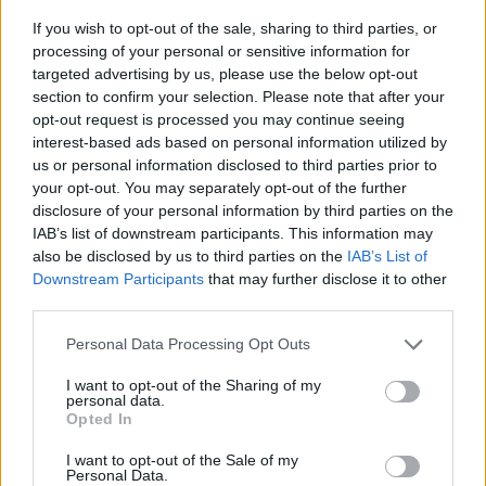
If you wish to opt-out of the sale, sharing to third parties, or
processing of your personal or sensitive information for
targeted advertising by us, please use the below opt-out
section to confirm your selection. Please note that after your
opt-out request is processed you may continue seeing
interest-based ads based on personal information utilized by
us or personal information disclosed to third parties prior to
your opt-out. You may separately opt-out of the further
disclosure of your personal information by third parties on the
IAB’s list of downstream participants. This information may
also be disclosed by us to third parties on the
IAB’s List of
Downstream Participants
that may further disclose it to other
third parties.
Please note that this website/app uses one or more Google
Personal Data Processing Opt Outs
services and may gather and store information including but
not limited to your visit or usage behaviour. You may click to
I want to opt-out of the Sharing of my
personal data.
grant or deny consent to Google and its third-party tags to
«Νιώθω πολύ καλά και ανυπομονώ να αρχίσω τη
Opted In
use your data for below specified purposes in below Google
δουλειά. Ήταν δύσκολο για μένα να είμαι θεατής
consent section.
I want to opt-out of the Sale of my
γιατί ήθελα να βοηθήσω την ομάδα από την πρώτη
Personal Data.