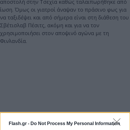
αποστολή στην Τσεχία καθώς ταλαιπωρήθηκε από
ίωση. Όμως οι γιατροί άναψαν το πράσινο φως για
να ταξιδέψει και από σήμερα είναι στη διάθεση του
Σβέτισλαβ Πέσιτς, ακόμη και για να τον
χρησιμοποιήσει στον αποψινό αγώνα με τη
Φινλανδία.
Flash.gr -
Do Not Process My Personal Information