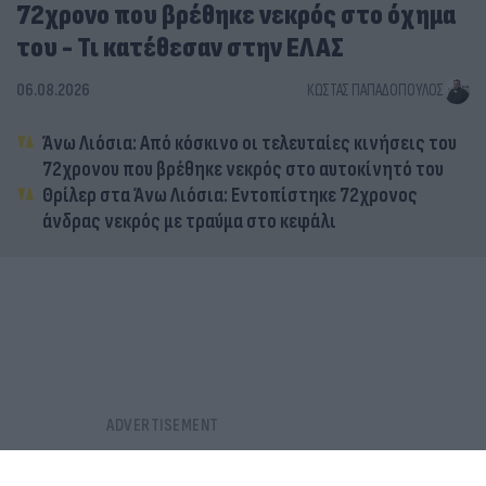
72χρονο που βρέθηκε νεκρός στο όχημα
του - Τι κατέθεσαν στην ΕΛΑΣ
06.08.2026
ΚΏΣΤΑΣ ΠΑΠΑΔΌΠΟΥΛΟΣ
Άνω Λιόσια: Από κόσκινο οι τελευταίες κινήσεις του
72χρονου που βρέθηκε νεκρός στο αυτοκίνητό του
Θρίλερ στα Άνω Λιόσια: Εντοπίστηκε 72χρονος
άνδρας νεκρός με τραύμα στο κεφάλι