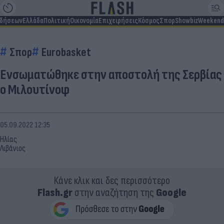
ιδήσεων
Ελλάδα
Πολιτική
Οικονομία
Επιχειρήσεις
Κόσμος
Σπορ
Showbiz
Weekend
Σπορ
Eurobasket
Ενσωματώθηκε στην αποστολή της Σερβίας
ο Μιλουτίνοφ
05.09.2022 12:35
Ηλίας
Λιβάνιος
Κάνε κλικ και δες περισσότερο
Flash.gr
στην αναζήτηση της
Google