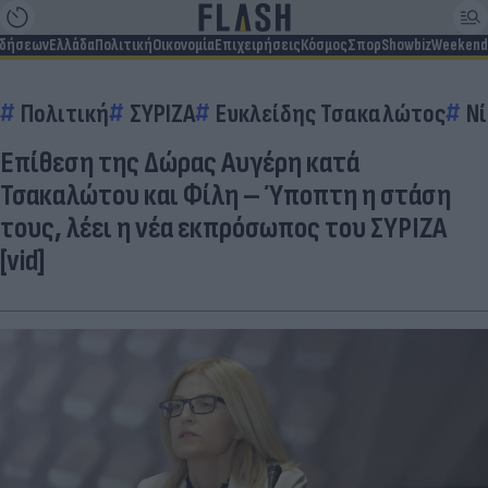
ιδήσεων
Ελλάδα
Πολιτική
Οικονομία
Επιχειρήσεις
Κόσμος
Σπορ
Showbiz
Weekend
Πολιτική
ΣΥΡΙΖΑ
Ευκλείδης Τσακαλώτος
Νί
Επίθεση της Δώρας Αυγέρη κατά
Τσακαλώτου και Φίλη – Ύποπτη η στάση
τους, λέει η νέα εκπρόσωπος του ΣΥΡΙΖΑ
[vid]