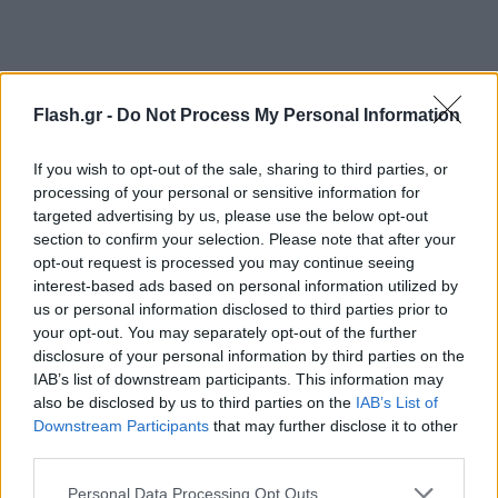
Flash.gr -
Do Not Process My Personal Information
If you wish to opt-out of the sale, sharing to third parties, or
processing of your personal or sensitive information for
targeted advertising by us, please use the below opt-out
section to confirm your selection. Please note that after your
opt-out request is processed you may continue seeing
interest-based ads based on personal information utilized by
us or personal information disclosed to third parties prior to
your opt-out. You may separately opt-out of the further
«Είμαι εδώ για να μιλήσω για τον ΣΥΡΙΖΑ και όχι να
disclosure of your personal information by third parties on the
IAB’s list of downstream participants. This information may
σχολιάζω συντρόφους μου», είπε η ίδια
also be disclosed by us to third parties on the
IAB’s List of
χαρακτηρίζοντας ωστόσο τη στάση τους «ύποπτη».
Downstream Participants
that may further disclose it to other
«Αριστερά σημαίνει συλλογικότητα,
third parties.
συντροφικότητα αλλά και να σέβεσαι τη
Please note that this website/app uses one or more Google
Personal Data Processing Opt Outs