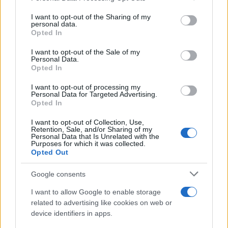
δημοκρατική απόφαση και πολύ περισσότερο να
services and may gather and store information including but
δίνει περιθώριο χρόνου στον άλλον να αποδείξει
not limited to your visit or usage behaviour. You may click to
I want to opt-out of the Sharing of my
personal data.
grant or deny consent to Google and its third-party tags to
στην πράξη όσα λέει».
Opted In
use your data for below specified purposes in below Google
consent section.
I want to opt-out of the Sale of my
Personal Data.
Opted In
I want to opt-out of processing my
Personal Data for Targeted Advertising.
Opted In
I want to opt-out of Collection, Use,
Retention, Sale, and/or Sharing of my
Personal Data that Is Unrelated with the
Purposes for which it was collected.
Opted Out
Google consents
I want to allow Google to enable storage
related to advertising like cookies on web or
Κάνε κλικ και δες περισσότερο
device identifiers in apps.
Flash.gr
στην αναζήτηση της
Google