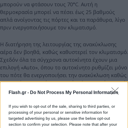
μπορούν να φτάσουν τους 70°C. Αυτή η
θερμοκρασία μπορεί να πέσει έως 25 βαθμούς
απλά ανοίγοντας τις πόρτες και τα παράθυρα, λίγο
πριν ενεργοποιήσουμε τον κλιματισμό.
Η διατήρηση της λειτουργίας της ανακύκλωσης
αέρα δεν βοηθά, καθώς καθυστερεί τον κλιματισμό.
Σχεδόν όλα τα σύγχρονα αυτοκίνητα έχουν μια
επιλογή «Auto», όπου το αυτοκίνητο ρυθμίζει μόνο
του πότε θα ενεργοποιήσει την ανακύκλωση καθώς
και την ένταση. Επίσης μερικά καλοκαιρινά πρωινά
που μπορεί να είναι δροσερά είναι καλό να
Flash.gr -
Do Not Process My Personal Information
θέτουμε σε λειτουργία τον κλιματισμό για να
αποτρέψουμε το θάμπωμα των παραθύρων.
If you wish to opt-out of the sale, sharing to third parties, or
processing of your personal or sensitive information for
targeted advertising by us, please use the below opt-out
section to confirm your selection. Please note that after your