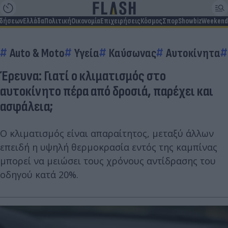
ιδήσεων
Ελλάδα
Πολιτική
Οικονομία
Επιχειρήσεις
Κόσμος
Σπορ
Showbiz
Weekend
Auto & Moto
Υγεία
Καύσωνας
Αυτοκίνητα
Έρευνα: Γιατί ο κλιματισμός στο
αυτοκίνητο πέρα από δροσιά, παρέχει και
ασφάλεια;
Ο κλιματισμός είναι απαραίτητος, μεταξύ άλλων
επειδή η υψηλή θερμοκρασία εντός της καμπίνας
μπορεί να μειώσει τους χρόνους αντίδρασης του
οδηγού κατά 20%.