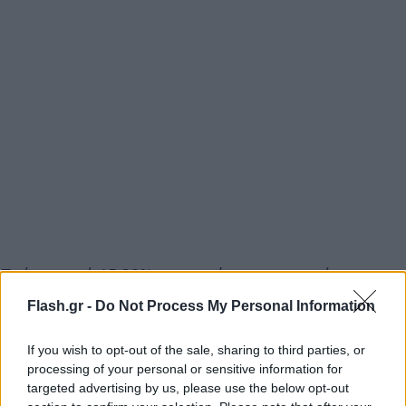
Πτώση κατά 15,32% παρουσίασαν στο πρώτο
εξάμηνο φέτος τα κέρδη προ φόρων, τόκων και
Flash.gr -
Do Not Process My Personal Information
αποσβέσεων (EBITDA) της εταιρείας και
υποχώρησαν στα 2,7 εκατ. ευρώ, έναντι των 3,15
If you wish to opt-out of the sale, sharing to third parties, or
εκατ. ευρώ στην αντίστοιχη περσινή περίοδο, με τα
processing of your personal or sensitive information for
targeted advertising by us, please use the below opt-out
ταμειακά διαθέσιμα και ισοδύναμα του ομίλου να