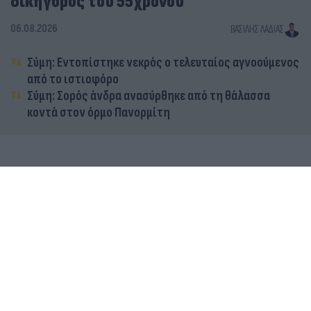
δικηγόρος του 55χρονου
06.08.2026
ΒΑΣΊΛΗΣ ΛΑΔΙΆΣ
Σύμη: Εντοπίστηκε νεκρός ο τελευταίος αγνοούμενος
από το ιστιοφόρο
Σύμη: Σορός άνδρα ανασύρθηκε από τη θάλασσα
κοντά στον όρμο Πανορμίτη