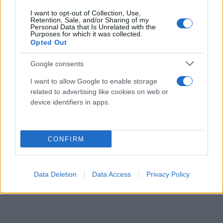
Παπαδόπουλος και προσθέτει ότι ήδη επιτεύχθηκε
I want to opt-out of Collection, Use,
μείωση της κατανάλωσης ενέργειας της εταιρείας
Retention, Sale, and/or Sharing of my
Personal Data that Is Unrelated with the
κατά 9,2% από το 2020 έως το 2022.
Purposes for which it was collected.
Opted Out
Για το επενδυτικό πλάνο της εταιρείας έως το 2028,
Google consents
με έργα ύψους 80 εκατ. ευρώ σε εξέλιξη, Project 70
I want to allow Google to enable storage
εκατ. ευρώ στο στάδιο συμβασιοποίησης και 50
related to advertising like cookies on web or
εκατ. ευρώ να σχεδιάζονται, τοποθετήθηκε από την
device identifiers in apps.
πλευρά του ο διευθύνων σύμβουλος της εταιρείας,
‘Ανθιμος Αμανατίδης,
CONFIRM
Data Deletion
Data Access
Privacy Policy