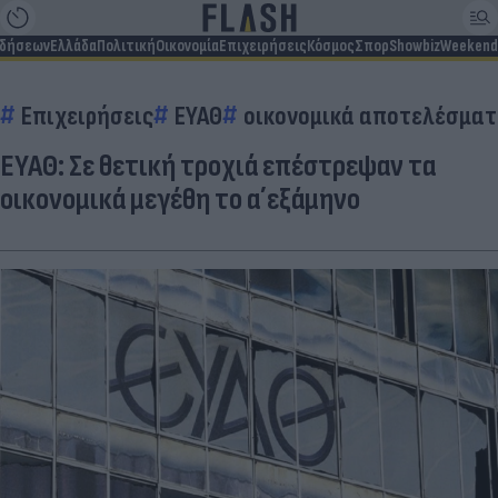
ιδήσεων
Ελλάδα
Πολιτική
Οικονομία
Επιχειρήσεις
Κόσμος
Σπορ
Showbiz
Weekend
Επιχειρήσεις
ΕΥΑΘ
οικονομικά αποτελέσμα
ΕΥΑΘ: Σε θετική τροχιά επέστρεψαν τα
οικονομικά μεγέθη το α΄εξάμηνο