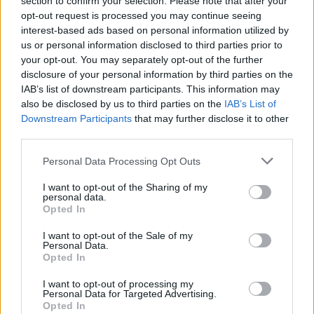
section to confirm your selection. Please note that after your
διαμορφώνονται την 30η Ιουνίου 2023 σε 65,6 εκατ.
opt-out request is processed you may continue seeing
ευρώ, από 71,5 εκατ. ευρώ την 31/12/2022, ήτοι
interest-based ads based on personal information utilized by
us or personal information disclosed to third parties prior to
μείωση κατά 8,19 %. «Η μείωση αυτή οφείλεται
your opt-out. You may separately opt-out of the further
αποκλειστικά στην απορρόφηση κονδυλίων για
disclosure of your personal information by third parties on the
επενδύσεις και συγκεκριμένα ύψους 5,76 εκατ.
IAB’s list of downstream participants. This information may
ευρώ», τονίζεται στην ανακοίνωση της εταιρείας.
also be disclosed by us to third parties on the
IAB’s List of
Downstream Participants
that may further disclose it to other
third parties.
«Με επενδύσεις σε έργα υποδομής, καινοτόμες
Please note that this website/app uses one or more Google
Personal Data Processing Opt Outs
τεχνολογικές εφαρμογές και εκπαίδευση του
services and may gather and store information including but
ανθρώπινου δυναμικού της, η ΕΥΑΘ ΑΕ προχωρά
not limited to your visit or usage behaviour. You may click to
I want to opt-out of the Sharing of my
personal data.
στην επίτευξη των στρατηγικών της στόχων για
grant or deny consent to Google and its third-party tags to
Opted In
use your data for below specified purposes in below Google
αύξηση του κύκλου εργασιών κατά 40% από το
consent section.
I want to opt-out of the Sale of my
2026, μείωση του υδατικού της αποτυπώματος
Personal Data.
Opted In
κατά 20% και του ανθρακικού κατά 50% ως το 2030
– το δεύτερο πιθανότατα και από το 2026»,
I want to opt-out of processing my
Personal Data for Targeted Advertising.
επισημαίνει ο πρόεδρος της εταιρείας, ‘Αγις
Opted In