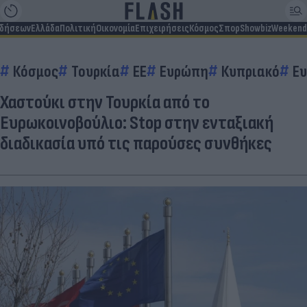
ιδήσεων
Ελλάδα
Πολιτική
Οικονομία
Επιχειρήσεις
Κόσμος
Σπορ
Showbiz
Weekend
Κόσμος
Τουρκία
EE
Ευρώπη
Κυπριακό
Ε
Χαστούκι στην Τουρκία από το
Ευρωκοινοβούλιο: Stop στην ενταξιακή
διαδικασία υπό τις παρούσες συνθήκες