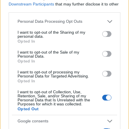
Downstream Participants
that may further disclose it to other
third parties.
Please note that this website/app uses one or more Google
Personal Data Processing Opt Outs
services and may gather and store information including but
not limited to your visit or usage behaviour. You may click to
I want to opt-out of the Sharing of my
personal data.
grant or deny consent to Google and its third-party tags to
Opted In
use your data for below specified purposes in below Google
consent section.
I want to opt-out of the Sale of my
Personal Data.
Opted In
I want to opt-out of processing my
Personal Data for Targeted Advertising.
Opted In
I want to opt-out of Collection, Use,
Retention, Sale, and/or Sharing of my
Personal Data that Is Unrelated with the
Purposes for which it was collected.
Opted Out
Google consents