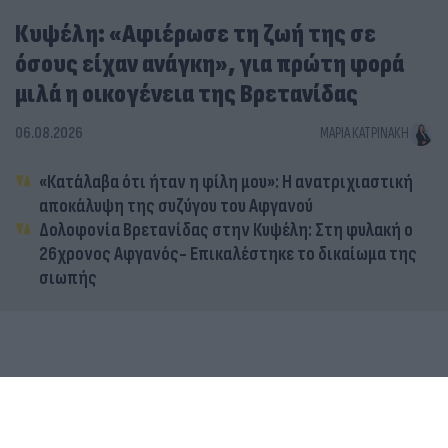
Κυψέλη: «Αφιέρωσε τη ζωή της σε
όσους είχαν ανάγκη», για πρώτη φορά
μιλά η οικογένεια της Βρετανίδας
06.08.2026
ΜΑΡΊΑ ΚΑΤΡΙΝΆΚΗ
«Κατάλαβα ότι ήταν η φίλη μου»: Η ανατριχιαστική
αποκάλυψη της συζύγου του Αφγανού
Δολοφονία Βρετανίδας στην Κυψέλη: Στη φυλακή ο
26χρονος Αφγανός- Επικαλέστηκε το δικαίωμα της
σιωπής