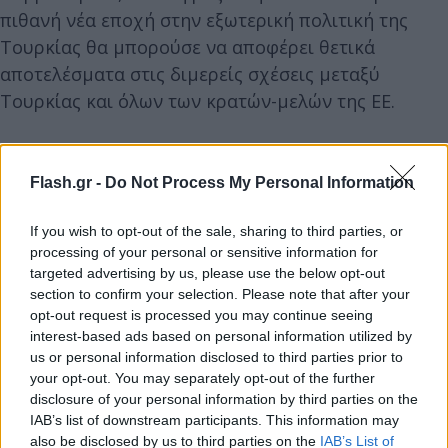
πιθανή νέα εποχή στην εξωτερική πολιτική της
Τουρκίας θα μπορούσε να αποφέρει θετικά
αποτελέσματα στις διμερείς σχέσεις μεταξύ
Τουρκίας και όλων των κρατών-μελών της ΕΕ.
Παράλληλα, όμως, το ΕΚ τονίζει ότι «έχει πλήρη
Flash.gr -
Do Not Process My Personal Information
επίγνωση του γεγονότος ότι οποιαδήποτε θετική
δυναμική μπορεί εύκολα να αντιστραφεί ανά πάσα
If you wish to opt-out of the sale, sharing to third parties, or
στιγμή, ενόσω τα υποκείμενα ζητήματα
processing of your personal or sensitive information for
παραμένουν ανεπίλυτα» και
«εκφράζει την
targeted advertising by us, please use the below opt-out
ανησυχία του για τις δηλώσεις ορισμένων
section to confirm your selection. Please note that after your
opt-out request is processed you may continue seeing
Τούρκων αξιωματούχων που αμφισβητούν την
interest-based ads based on personal information utilized by
κυριαρχία ελληνικών νησιών».
us or personal information disclosed to third parties prior to
your opt-out. You may separately opt-out of the further
disclosure of your personal information by third parties on the
IAB’s list of downstream participants. This information may
also be disclosed by us to third parties on the
IAB’s List of