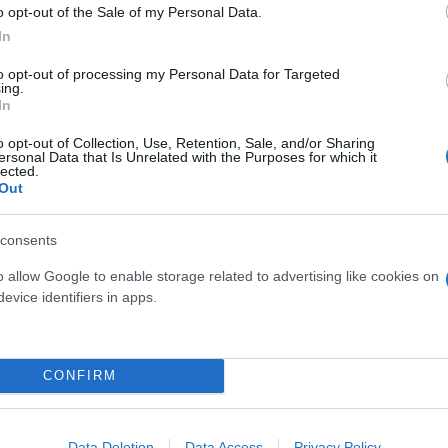
o opt-out of the Sale of my Personal Data.
In
Skin dysmorphia: Όταν η ε
to opt-out of processing my Personal Data for Targeted
ing.
«τέλειο» δέρμα αποτελεί
ός στην παρουσίαση του
In
ψυχικής υγείας
άδες κόσμου στο γήπεδο
σπόρ (video)
o opt-out of Collection, Use, Retention, Sale, and/or Sharing
ersonal Data that Is Unrelated with the Purposes for which it
lected.
Out
consents
o allow Google to enable storage related to advertising like cookies on
evice identifiers in apps.
CONFIRM
ίρνουμε το χαμένο βάρος;
βιολογικού
Data Deletion
Data Access
Privacy Policy