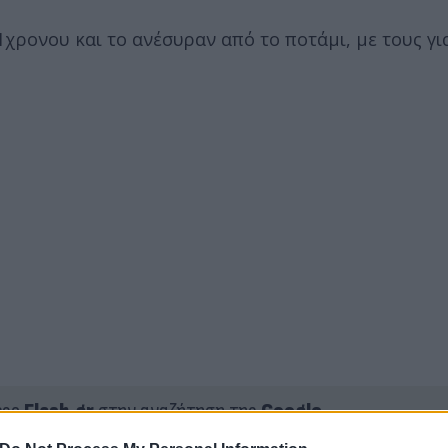
1χρονου και το ανέσυραν από το ποτάμι, με τους γ
ερο
Flash.gr
στην αναζήτηση της
Google