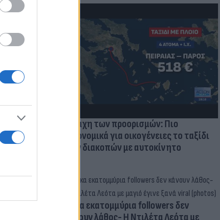
μμονή με το
 πρόβλημα
Η μάχη των προορισμών: Πιο
οικονομικά για οικογένειες το ταξίδι
των διακοπών με αυτοκίνητο
Δέκα εκατομμύρια followers δεν
κάνουν λάθος- Η Ντιλέτα Λεότα με