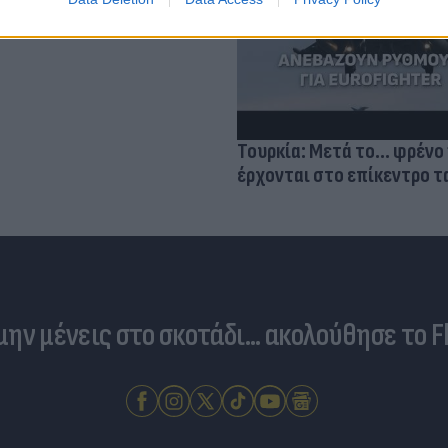
σμού μας
Τουρκία: Μετά το... φρένο 
έρχονται στο επίκεντρο τα
 μην μένεις στο σκοτάδι... ακολούθησε το F