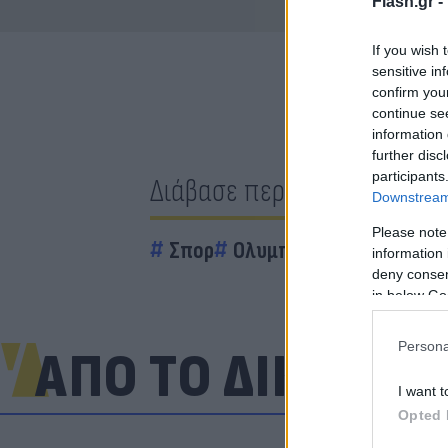
Flash.gr -
If you wish 
sensitive in
confirm you
continue se
information 
further disc
participants
Διάβασε περισσότερα
Downstream 
Please note
Σπορ
Ολυμπιακός
information 
deny consent
in below Go
Persona
ΑΠΟ ΤΟ ΔΙΚΤΥΟ
I want t
Opted 