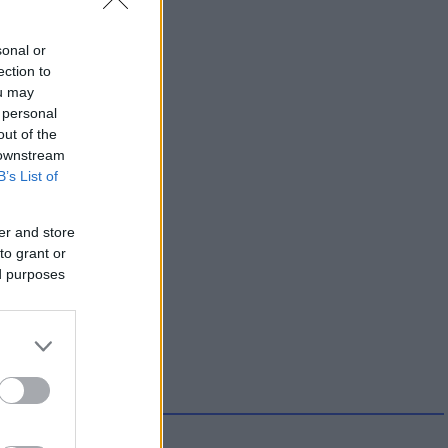
sonal or
ection to
ou may
 personal
out of the
 downstream
B’s List of
er and store
to grant or
ed purposes