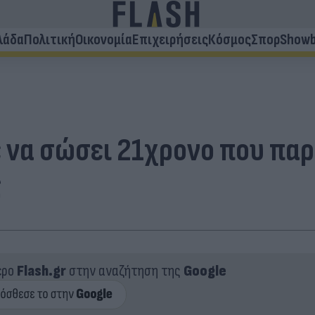
λάδα
Πολιτική
Οικονομία
Επιχειρήσεις
Κόσμος
Σπορ
Showb
 να σώσει 21χρονο που παρ
ς
ερο
Flash.gr
στην αναζήτηση της
Google