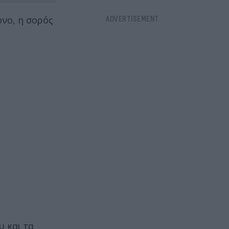
ονο, η σορός
,
υ και τα