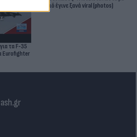
μαγιό έγινε ξανά viral (photos)
για τα F-35
 Eurofighter
lash.gr