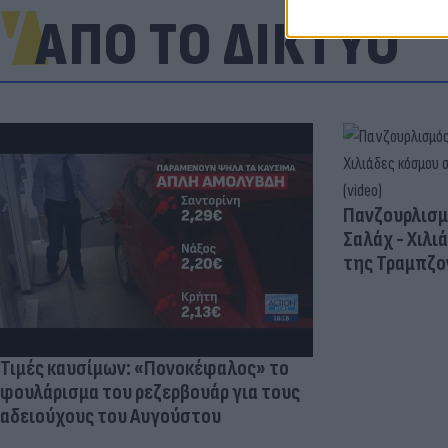
ΑΠΟ ΤΟ ΔΙΚΤΥΟ
Πανζουρλισμ
Σαλάχ - Χιλι
της Τραμπζον
Τιμές καυσίμων: «Πονοκέφαλος» το
φουλάρισμα του ρεζερβουάρ για τους
αδειούχους του Αυγούστου