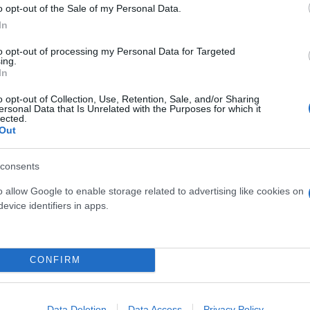
o opt-out of the Sale of my Personal Data.
αι με επίγειες δυνάμεις ώστε να μην πλησιάσει άλλο
In
to opt-out of processing my Personal Data for Targeted
ερο
Flash.gr
στην αναζήτηση της
Google
ing.
In
o opt-out of Collection, Use, Retention, Sale, and/or Sharing
ersonal Data that Is Unrelated with the Purposes for which it
lected.
Out
consents
o allow Google to enable storage related to advertising like cookies on
evice identifiers in apps.
CONFIRM
Data Deletion
Data Access
Privacy Policy