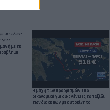
μμονή με το
 πρόβλημα
Η μάχη των προορισμών: Πιο
οικονομικά για οικογένειες το ταξίδι
των διακοπών με αυτοκίνητο