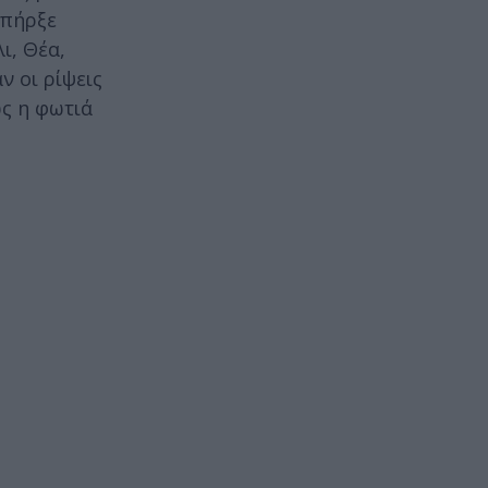
υπήρξε
ι, Θέα,
ν οι ρίψεις
ώς η φωτιά