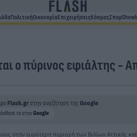
λάδα
Πολιτική
Οικονομία
Επιχειρήσεις
Κόσμος
Σπορ
Showb
ται ο πύρινος εφιάλτης - Α
ερο
Flash.gr
στην αναζήτηση της
Google
κους στην ευρύτερη περιοχή των Βιλίων Αττικής κα