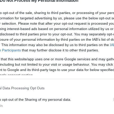
Do Not Process My Personal Information
to opt-out of the sale, sharing to third parties, or processing of your per
formation for targeted advertising by us, please use the below opt-out s
r selection. Please note that after your opt-out request is processed y
ς, Βασίλης Κόκκαλης:
eing interest-based ads based on personal information utilized by us or
disclosed to third parties prior to your opt-out. You may separately opt-
losure of your personal information by third parties on the IAB’s list of
. This information may also be disclosed by us to third parties on the
IA
Participants
that may further disclose it to other third parties.
 that this website/app uses one or more Google services and may gath
including but not limited to your visit or usage behaviour. You may click 
 to Google and its third-party tags to use your data for below specifi
ης καθώς παρά το ότι οι φλόγες έφτασαν έως και 
ogle consent section.
νωση στα Βίλια ενώ οι φλόγες έχουν περικυκλώσει τ
l Data Processing Opt Outs
α Φασουλάκη στην έκτακτη ενημερωτική εκπομπή τ
o opt-out of the Sharing of my personal data.
 ήταν ότι η φωτιά θα οριοθετηθεί, και γι’ αυτό το
In
κένωση της περιοχής. Όπως ανέφεραν κυβερνητικές π