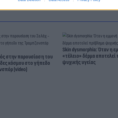
Skin dysmorphia: Όταν η ε
«τέλειο» δέρμα αποτελεί
ός στην παρουσίαση του
ψυχικής υγείας
άδες κόσμου στο γήπεδο
σπόρ (video)