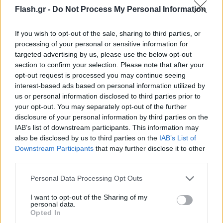
μετώπου, που ξεκίνησε από την Καλλιθέα της
Flash.gr -
Do Not Process My Personal Information
Πάτρας, έχει περάσει στον γειτονικό δήμο
If you wish to opt-out of the sale, sharing to third parties, or
Ερυμάνθου και όπως ανέφερε στο Αθηναϊκό -
processing of your personal or sensitive information for
Μακεδονικό Πρακτορείο Ειδήσεων, ο δήμαρχος
targeted advertising by us, please use the below opt-out
Ερυμάνθου, Θεόδωρος Μπαρής, «η φωτιά καίει
section to confirm your selection. Please note that after your
δασική έκταση σε ορεινή και δύσβατη περιοχή της
opt-out request is processed you may continue seeing
interest-based ads based on personal information utilized by
Πλατανόβρυσης».
us or personal information disclosed to third parties prior to
your opt-out. You may separately opt-out of the further
disclosure of your personal information by third parties on the
Παράλληλα, ο δήμαρχος είπε ότι «είναι θετικό το
IAB’s list of downstream participants. This information may
γεγονός πως έχει μειωθεί η ένταση των ανέμων»,
also be disclosed by us to third parties on the
IAB’s List of
προσθέτοντας ότι «δεν υπάρχουν μέχρι τώρα
Downstream Participants
that may further disclose it to other
αναφορές για ζημιές σε σπίτια».
third parties.
Please note that this website/app uses one or more Google
Personal Data Processing Opt Outs
services and may gather and store information including but
not limited to your visit or usage behaviour. You may click to
I want to opt-out of the Sharing of my
personal data.
grant or deny consent to Google and its third-party tags to
Opted In
use your data for below specified purposes in below Google