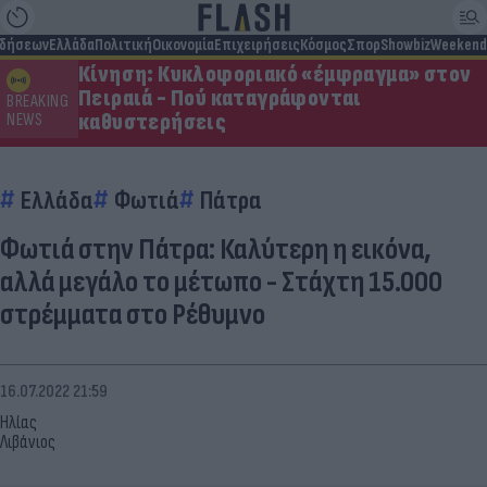
ιδήσεων
Ελλάδα
Πολιτική
Οικονομία
Επιχειρήσεις
Κόσμος
Σπορ
Showbiz
Weekend
Κίνηση: Κυκλοφοριακό «έμφραγμα» στον
Πειραιά - Πού καταγράφονται
BREAKING
καθυστερήσεις
NEWS
Ελλάδα
Φωτιά
Πάτρα
Φωτιά στην Πάτρα: Καλύτερη η εικόνα,
αλλά μεγάλο το μέτωπο - Στάχτη 15.000
στρέμματα στο Ρέθυμνο
16.07.2022 21:59
Ηλίας
Λιβάνιος