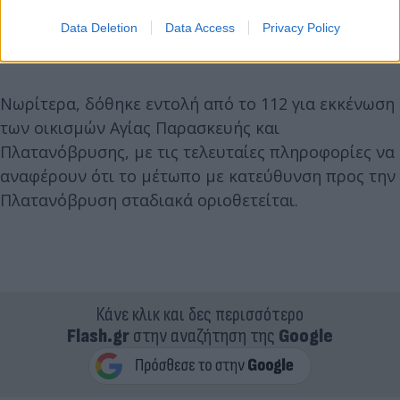
Data Deletion
Data Access
Privacy Policy
Νωρίτερα, δόθηκε εντολή από το 112 για εκκένωση
των οικισμών Αγίας Παρασκευής και
Πλατανόβρυσης, με τις τελευταίες πληροφορίες να
αναφέρουν ότι το μέτωπο με κατεύθυνση προς την
Πλατανόβρυση σταδιακά οριοθετείται.
Κάνε κλικ και δες περισσότερο
Flash.gr
στην αναζήτηση της
Google