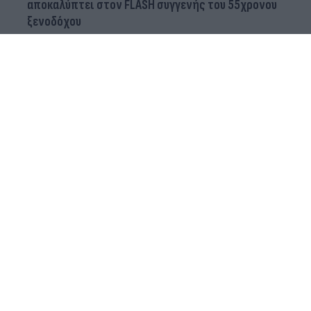
αποκαλύπτει στον FLASH συγγενής του 55χρονου
ξενοδόχου