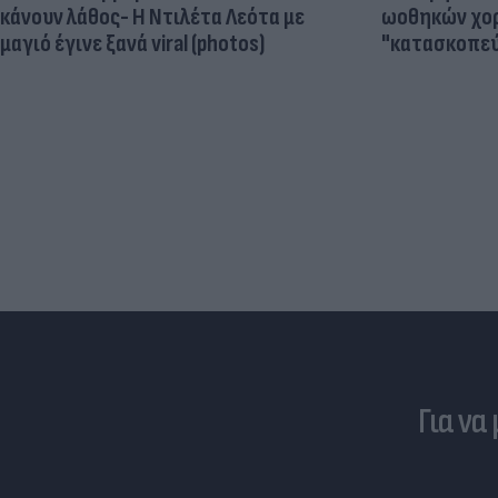
κάνουν λάθος- Η Ντιλέτα Λεότα με
ωοθηκών χορ
μαγιό έγινε ξανά viral (photos)
"κατασκοπεύ
Για να