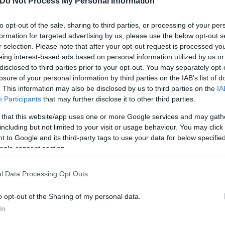
Do Not Process My Personal Information
to opt-out of the sale, sharing to third parties, or processing of your per
formation for targeted advertising by us, please use the below opt-out s
r selection. Please note that after your opt-out request is processed y
eing interest-based ads based on personal information utilized by us or
disclosed to third parties prior to your opt-out. You may separately opt-
losure of your personal information by third parties on the IAB’s list of
. This information may also be disclosed by us to third parties on the
IA
Participants
that may further disclose it to other third parties.
 that this website/app uses one or more Google services and may gath
Ντράφι, την πρώτη περιοχή που δόθηκε εντολή να ε
including but not limited to your visit or usage behaviour. You may click 
 to Google and its third-party tags to use your data for below specifi
ουσε γαβγίσματα.
ogle consent section.
όσωμο σκύλο, για να τον δώσει σε έναν πυροσβέστ
l Data Processing Opt Outs
ά τον σκύλο και έτρεξε γιατί το σπίτι απειλείτο απ
o opt-out of the Sharing of my personal data.
In
ερο
Flash.gr
στην αναζήτηση της
Google