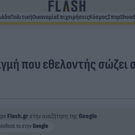
λάδα
Πολιτική
Οικονομία
Επιχειρήσεις
Κόσμος
Σπορ
Showb
γμή που εθελοντής σώζει σ
ερο
Flash.gr
στην αναζήτηση της
Google