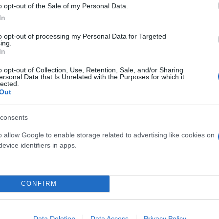
o opt-out of the Sale of my Personal Data.
In
to opt-out of processing my Personal Data for Targeted
ing.
In
o opt-out of Collection, Use, Retention, Sale, and/or Sharing
ersonal Data that Is Unrelated with the Purposes for which it
lected.
Out
consents
ης (not updated)
o allow Google to enable storage related to advertising like cookies on
evice identifiers in apps.
CONFIRM
Data Deletion
Data Access
Privacy Policy