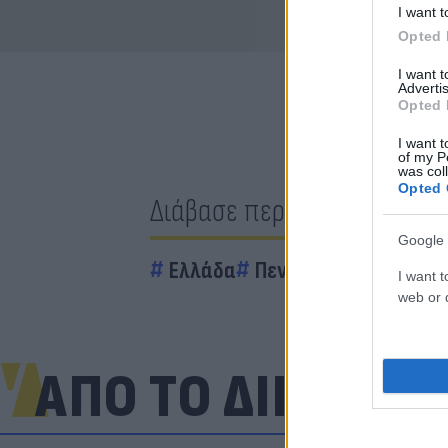
I want t
Opted 
I want 
Advertis
Opted 
I want t
of my P
was col
Opted 
Διάβασε περισσότερα
Google 
Ελλάδα
Πεντέλη
πυροσβέστ
I want t
web or d
ΑΠΟ ΤΟ ΔΙΚΤΥΟ