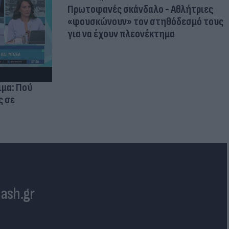
Πρωτοφανές σκάνδαλο - Aθλήτριες
«φουσκώνουν» τον στηθόδεσμό τους
για να έχουν πλεονέκτημα
ιμα: Πού
ς σε
lash.gr