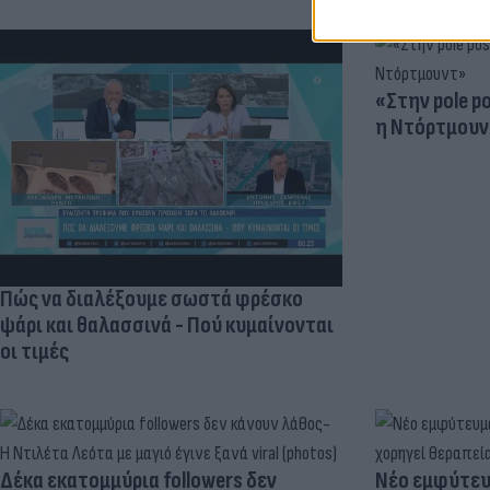
«Στην pole p
η Ντόρτμουν
Πώς να διαλέξουμε σωστά φρέσκο
ψάρι και θαλασσινά - Πού κυμαίνονται
οι τιμές
Δέκα εκατομμύρια followers δεν
Νέο εμφύτευμ