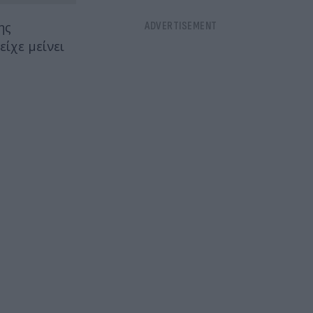
ης
ίχε μείνει