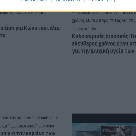
osition για Κωνσταντέλια
τ»
Καλοκαιρινές διακοπές: Γι
ελεύθερος χρόνος είναι α
για την ψυχική υγεία των
α για τον καρκίνο των