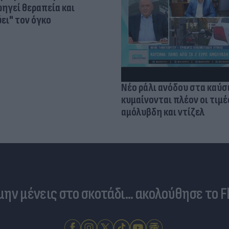
ηγεί θεραπεία και
ει" τον όγκο
Νέο ράλι ανόδου στα καύσ
κυμαίνονται πλέον οι τιμέ
αμόλυβδη και ντίζελ
 μην μένεις στο σκοτάδι... ακολούθησε το F