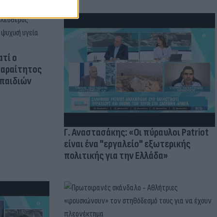
ατί ο
παραίτητος
 παιδιών
Γ. Αναστασάκης: «Οι πύραυλοι Patriot
είναι ένα "εργαλείο" εξωτερικής
πολιτικής για την Ελλάδα»