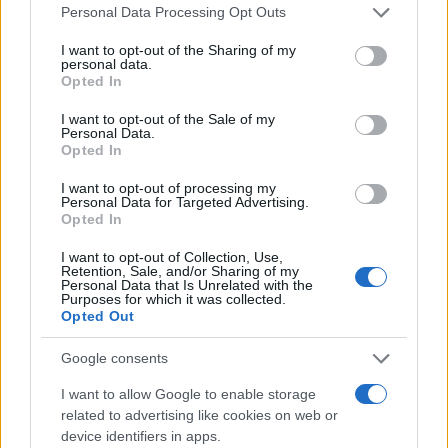
Please note that this website/app uses one or more Google
Personal Data Processing Opt Outs
services and may gather and store information including but
not limited to your visit or usage behaviour. You may click to
I want to opt-out of the Sharing of my
personal data.
grant or deny consent to Google and its third-party tags to
Opted In
use your data for below specified purposes in below Google
consent section.
I want to opt-out of the Sale of my
Personal Data.
Opted In
I want to opt-out of processing my
Personal Data for Targeted Advertising.
Opted In
I want to opt-out of Collection, Use,
Retention, Sale, and/or Sharing of my
Personal Data that Is Unrelated with the
Purposes for which it was collected.
Opted Out
Google consents
I want to allow Google to enable storage
related to advertising like cookies on web or
device identifiers in apps.