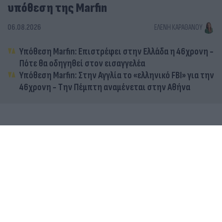
υπόθεση της Marfin
06.08.2026
ΕΛΈΝΗ ΚΑΡΑΘΆΝΟΥ
Υπόθεση Marfin: Επιστρέφει στην Ελλάδα η 46χρονη -
Πότε θα οδηγηθεί στον εισαγγελέα
Υπόθεση Marfin: Στην Αγγλία το «ελληνικό FBI» για την
46χρονη - Την Πέμπτη αναμένεται στην Αθήνα