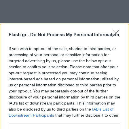
Flash.gr -
Do Not Process My Personal Information
If you wish to opt-out of the sale, sharing to third parties, or
Φωτιά στην Πεντέλη: Πού έχει διακοπεί η
processing of your personal or sensitive information for
targeted advertising by us, please use the below opt-out
κυκλοφορία
section to confirm your selection. Please note that after your
opt-out request is processed you may continue seeing
interest-based ads based on personal information utilized by
Σύμφωνα με ενημέρωση της ΕΛ.ΑΣ., υπάρχει
us or personal information disclosed to third parties prior to
διακοπή κυκλοφορίας σε μερικούς δρόμους της
your opt-out. You may separately opt-out of the further
disclosure of your personal information by third parties on the
περιοχής και αφορά τους παρακάτω:
IAB’s list of downstream participants. This information may
also be disclosed by us to third parties on the
IAB’s List of
Downstream Participants
that may further disclose it to other
third parties.