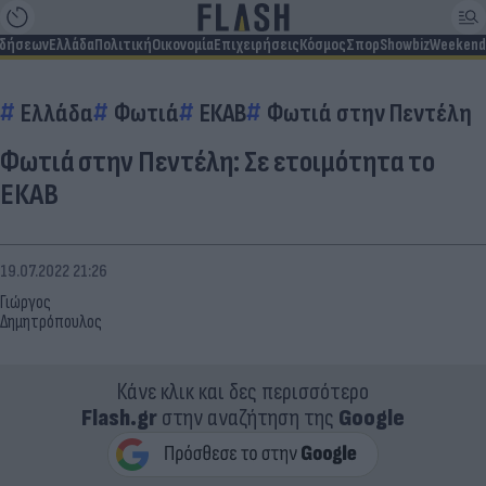
ιδήσεων
Ελλάδα
Πολιτική
Οικονομία
Επιχειρήσεις
Κόσμος
Σπορ
Showbiz
Weekend
Ελλάδα
Φωτιά
ΕΚΑΒ
Φωτιά στην Πεντέλη
Φωτιά στην Πεντέλη: Σε ετοιμότητα το
ΕΚΑΒ
19.07.2022 21:26
Γιώργος
Δημητρόπουλος
Κάνε κλικ και δες περισσότερο
Flash.gr
στην αναζήτηση της
Google