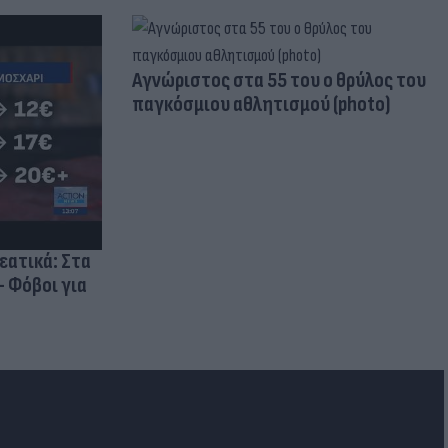
Aγνώριστος στα 55 του ο θρύλος του
παγκόσμιου αθλητισμού (photo)
ρεατικά: Στα
- Φόβοι για