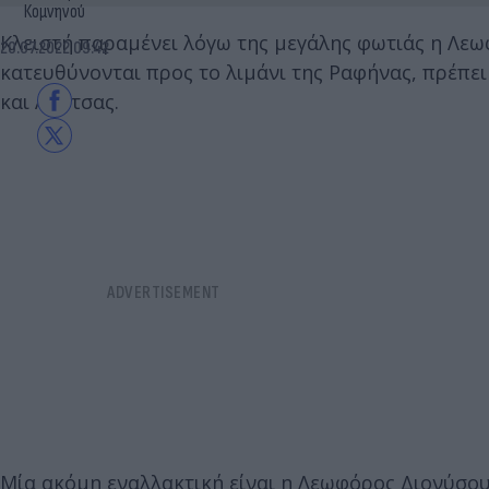
Κομνηνού
Κλειστή παραμένει λόγω της μεγάλης φωτιάς η Λε
20.07.2022 09:42
κατευθύνονται προς το λιμάνι της Ραφήνας, πρέπ
και Λούτσας.
Μία ακόμη εναλλακτική είναι η Λεωφόρος Διονύσο