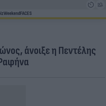
iz
Weekend
FACES
ώνος, άνοιξε η Πεντέλης
η Ραφήνα