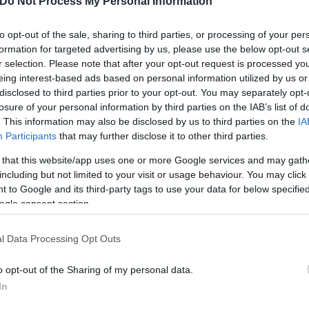
Do Not Process My Personal Information
to opt-out of the sale, sharing to third parties, or processing of your per
ότι οι κυκλοφοριακές ρυθμίσεις που έχει επιβάλλει
formation for targeted advertising by us, please use the below opt-out s
 λεωφορειακών γραμμών:
r selection. Please note that after your opt-out request is processed y
eing interest-based ads based on personal information utilized by us or
disclosed to third parties prior to your opt-out. You may separately opt-
(ΚΥΚΛΙΚΗ) 301 Β ΣΤ. ΔΟΥΚ. ΠΛΑΚΕΝΤΙΑΣ - ΑΝΘΟΥΣΑ
losure of your personal information by third parties on the IAB’s list of
- ΡΑΦΗΝΑ 319 ΣΤ. ΔΟΥΚ. ΠΛΑΚΕΝΤΙΑΣ - ΠΑΛΛΗΝΗ -
. This information may also be disclosed by us to third parties on the
IA
Participants
that may further disclose it to other third parties.
- ΚΑΝΤΖΑ (ΚΥΚΛΙΚΗ)
 that this website/app uses one or more Google services and may gath
including but not limited to your visit or usage behaviour. You may click 
ων εξής λεωφορειακών γραμμών: 302 ΣΤ. ΔΟΥΚ. Π
 to Google and its third-party tags to use your data for below specifi
 ΠΕΝΤΕΛΗΣ (ΜΕΣΩ ΠΙΚΠΑ) 450 ΣΤ. ΧΑΛΑΝΔΡΙ - ΧΑΛ
ogle consent section.
ΔΡΙ (ΚΥΚΛΙΚΗ) 460 ΣΤ. ΧΑΛΑΝΔΡΙ - ΧΑΛΑΝΔΡΙ - Π
ΙΚΗ) Α5 ΑΚΑΔΗΜΙΑ - ΑΓ. ΠΑΡΑΣΚΕΥΗ - ΑΝΘΟΥΣΑ Χ93
l Data Processing Opt Outs
) Χ95 ΣΥΝΤΑΓΜΑ - ΑΕΡΟΛ. ΑΘΗΝΩΝ (EXPRESS)
o opt-out of the Sharing of my personal data.
In
ύν να καλούν στο πληροφοριακό κέντρο του ΟΑΣΑ 1