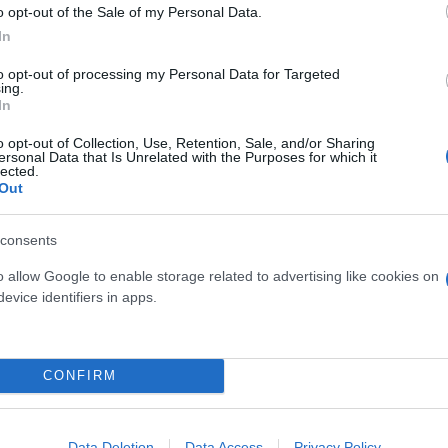
o opt-out of the Sale of my Personal Data.
In
ερο
Flash.gr
στην αναζήτηση της
Google
to opt-out of processing my Personal Data for Targeted
ing.
In
o opt-out of Collection, Use, Retention, Sale, and/or Sharing
ersonal Data that Is Unrelated with the Purposes for which it
lected.
Out
consents
o allow Google to enable storage related to advertising like cookies on
evice identifiers in apps.
 Οδός
CONFIRM
Data Deletion
Data Access
Privacy Policy