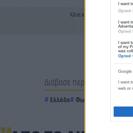
I want t
Opted 
Κάνε κλικ και δες περισσότ
I want 
Advertis
Opted 
I want t
of my P
was col
Opted 
Google 
Διάβασε περισσότερα
I want t
web or d
Ελλάδα
Φωτιά τώρα
Αττική