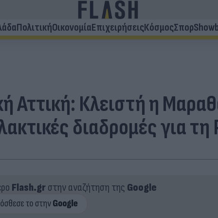
λάδα
Πολιτική
Οικονομία
Επιχειρήσεις
Κόσμος
Σπορ
Showb
ή Αττική: Κλειστή η Μαραθ
αλλακτικές διαδρομές για τ
ερο
Flash.gr
στην αναζήτηση της
Google