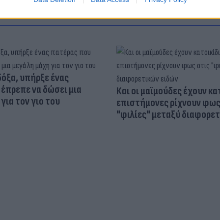
δόξα, υπήρξε ένας
έπρεπε να δώσει μια
Και οι μαϊμούδες έχουν κατ
για τον γιο του
επιστήμονες ρίχνουν φως
"φιλίες" μεταξύ διαφορε