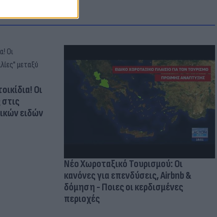
οικίδια! Οι
 στις
τικών ειδών
Νέο Χωροταξικό Τουρισμού: Οι
κανόνες για επενδύσεις, Airbnb &
δόμηση - Ποιες οι κερδισμένες
περιοχές