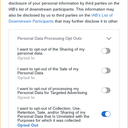
Για τις μεσημβρινές ώρες κάνουν συνεχώς ρίψεις
disclosure of your personal information by third parties on the
IAB’s list of downstream participants. This information may
δύο ελικόπτερα, ενώ επιχειρούν ισχυρές επίγειες
also be disclosed by us to third parties on the
IAB’s List of
δυνάμεις.
Downstream Participants
that may further disclose it to other
third parties.
Δήμαρχος Λαυρεωτικής: «Παραμένουμε σε
Please note that this website/app uses one or more Google
Personal Data Processing Opt Outs
επιφυλακή»
services and may gather and store information including but
not limited to your visit or usage behaviour. You may click to
I want to opt-out of the Sharing of my
personal data.
grant or deny consent to Google and its third-party tags to
Opted In
Σημειώνεται παράλληλα ότι σε επιφυλακή
use your data for below specified purposes in below Google
consent section.
παρέμειναν όλη τη νύχτα οι Δήμοι Σαρωνικού και
I want to opt-out of the Sale of my
Personal Data.
Λαυρεωτικής, λόγω της πυρκαγιάς που ξέσπασε
Opted In
χθες το πρωί στην περιοχή Μαρκάτι της Κερατέας.
I want to opt-out of processing my
Personal Data for Targeted Advertising.
Opted In
Η φωτιά δυνάμωσε λόγω των ανέμων, όμως προς
I want to opt-out of Collection, Use,
το απόγευμα οι εναέριες και επίγειες δυνάμεις
Retention, Sale, and/or Sharing of my
Personal Data that Is Unrelated with the
κατάσβεσης, κατάφεραν να τη θέσουν υπό έλεγχο.
Purposes for which it was collected.
Opted Out