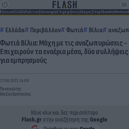
ιδήσεων
Ελλάδα
Πολιτική
Οικονομία
Επιχειρήσεις
Κόσμος
Σπορ
Showbiz
Weekend
Ελλάδα
Περιβάλλον
Φωτιά
Βίλια
αναζω
Φωτιά Βίλια: Μάχη με τις αναζωπυρώσεις -
Επιχειρούν τα εναέρια μέσα, δύο συλλήψεις
για εμπρησμούς
17.08.2021 14:09
Παναγιώτης
Αλεξανδρόπουλος
Κάνε κλικ και δες περισσότερο
Flash.gr
στην αναζήτηση της
Google