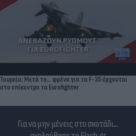
Τουρκία: Μετά το... φρένο για τα F-35 έρχονται
στο επίκεντρο τα Eurofighter
Για να μην μένεις στο σκοτάδι...
ακολούθησε το Flash.gr