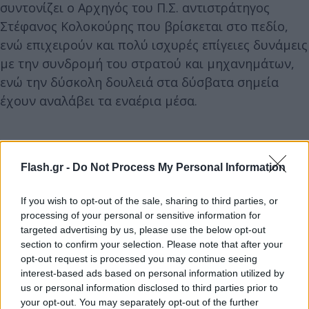
συντονίζει ο Αρχηγός του Π.Σ. αντιστράτηγος
Στέφανος Κολοκούρης που βρίσκεται στο πεδίο,
ενώ επιχειρούν και πολύ ισχυρές επίγειες δυνάμεις
με την συνδρομή του στρατού και μηχανημάτων,
ενώ την δύσκολη δουλειά στα δύσβατα σημεία
έχουν αναλάβει τα εναέρια μέσα.
Flash.gr -
Do Not Process My Personal Information
Συνεχώς βελτιώνεται η κατάσταση και στην
πυρκαγιά στην Κερατέα, η οποία , σύμφωνα με την
If you wish to opt-out of the sale, sharing to third parties, or
processing of your personal or sensitive information for
Πυροσβεστική, δεν έχει πλέον φλόγα και
targeted advertising by us, please use the below opt-out
αντιμετωπίζονται μόνο κάποιες εστίες που
section to confirm your selection. Please note that after your
καπνίζουν στην περίμετρο, η οποία επί της ουσίας
opt-out request is processed you may continue seeing
έχει οροθετηθεί, αν και δεν έχει δοθεί επίσημα.
interest-based ads based on personal information utilized by
us or personal information disclosed to third parties prior to
your opt-out. You may separately opt-out of the further