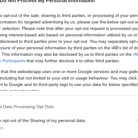
Do Not Process My Personal Information
to opt-out of the sale, sharing to third parties, or processing of your per
formation for targeted advertising by us, please use the below opt-out s
στικών δυνάμεων εισηγήθηκαν την προληπτική απο
r selection. Please note that after your opt-out request is processed y
γινε επίσημη εκκένωση με μήνυμα από το 112, αλλά
eing interest-based ads based on personal information utilized by us or
πό πόρτα σε πόρτα, προκειμένου να μην κινδυνεύσ
disclosed to third parties prior to your opt-out. You may separately opt-
ά απομακρυσμένα. Πρόκειται για τους οικισμούς Αγί
losure of your personal information by third parties on the IAB’s list of
. This information may also be disclosed by us to third parties on the
IA
Participants
that may further disclose it to other third parties.
 that this website/app uses one or more Google services and may gath
including but not limited to your visit or usage behaviour. You may click 
 to Google and its third-party tags to use your data for below specifi
ogle consent section.
l Data Processing Opt Outs
ές της διεύθυνσης των ανέμων δημιουργούν σοβαρά
o opt-out of the Sharing of my personal data.
εν έχουν μεγάλη ένταση, αλλά αναμένεται να ενταθ
In
ί την κατάσταση, καθώς στρέφει την φωτιά προς τα 