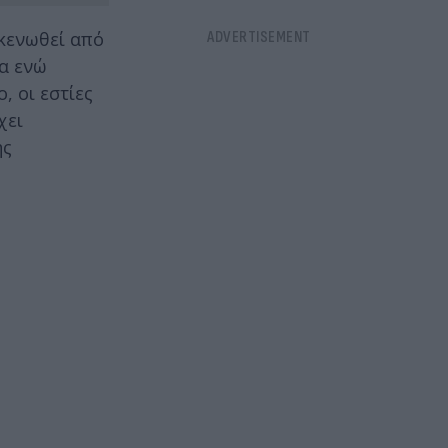
κκενωθεί από
α ενώ
, οι εστίες
χει
ης