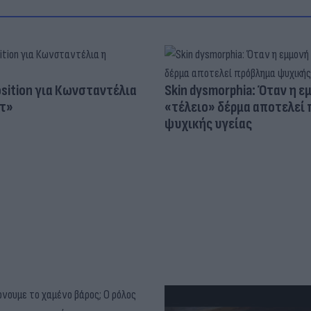
osition για Κωνσταντέλια
Skin dysmorphia: Όταν η ε
τ»
«τέλειο» δέρμα αποτελεί
ψυχικής υγείας