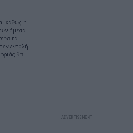
α, καθώς η
ύουν άμεσα
τερα τα
 την εντολή
βοριάς θα