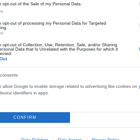
τικές δυνάμεις απασχολούν πολλές διάσπαρτες εστί
o opt-out of the Sale of my Personal Data.
ατέρας.
In
to opt-out of processing my Personal Data for Targeted
ing.
βελτιωμένη η κατάσταση και δεν κινδυνεύουν άμεσ
In
ους οποίους είχε γίνει σύσταση απομάκρυνσης των 
o opt-out of Collection, Use, Retention, Sale, and/or Sharing
λά βρίσκονται μέσα στην καυτή περιοχή και κυρίω
ersonal Data that Is Unrelated with the Purposes for which it
lected.
ρμόδιες υπηρεσίες είναι σε επιφυλακή, για εκκένωση
Out
consents
ροχαία, έχει διακοπεί η κυκλοφορία στους εξής δρ
o allow Google to enable storage related to advertising like cookies on
ην Ψάθα προς Πόρτο Γερμενό- Βίλια, στην λεωφόρο
evice identifiers in apps.
Μέγαρα στο ρεύμα προς όρος Πατέρας, και στην Λ.
ανουρίου Μεγάρων στο ρεύμα προς το όρος Πατέρα
CONFIRM
Data Deletion
Data Access
Privacy Policy