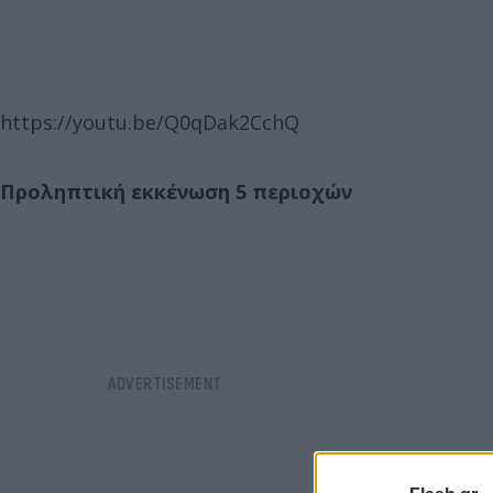
https://youtu.be/Q0qDak2CchQ
Προληπτική εκκένωση 5 περιοχών