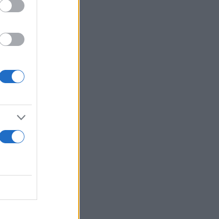
ες που καίνε
α οι
κατοίκων από
ς υπάρχουν
 αν
όμους: Στην
ς.