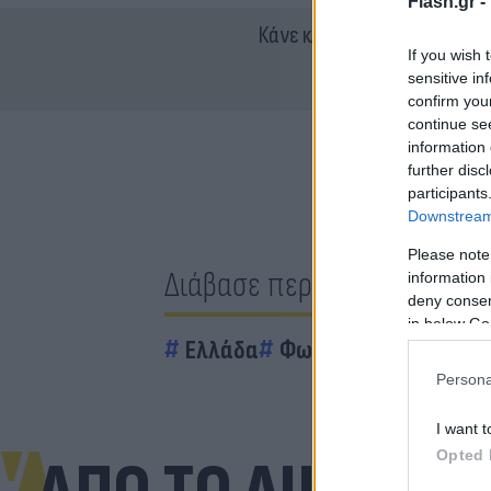
Flash.gr -
Κάνε κλικ και δες περισσότ
If you wish 
sensitive in
confirm you
continue se
information 
further disc
participants
Downstream 
Please note
Διάβασε περισσότερα
information 
deny consent
in below Go
Ελλάδα
Φωτιές
Ρέθυμνο
Α
Persona
I want t
Opted 
ΑΠΟ ΤΟ ΔΙΚΤΥΟ