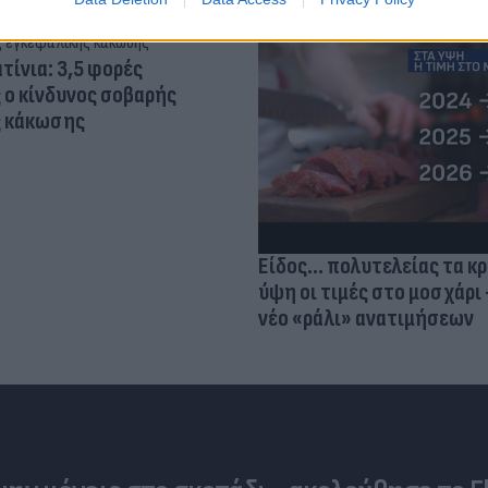
τίνια: 3,5 φορές
 ο κίνδυνος σοβαρής
ς κάκωσης
Είδος... πολυτελείας τα κ
ύψη οι τιμές στο μοσχάρι 
νέο «ράλι» ανατιμήσεων