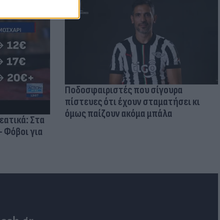
Ποδοσφαιριστές που σίγουρα
πίστευες ότι έχουν σταματήσει κι
όμως παίζουν ακόμα μπάλα
ρεατικά: Στα
- Φόβοι για