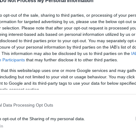
Do Not Process My Personal Information
ερο
Flash.gr
στην αναζήτηση της
Google
to opt-out of the sale, sharing to third parties, or processing of your per
formation for targeted advertising by us, please use the below opt-out s
r selection. Please note that after your opt-out request is processed y
eing interest-based ads based on personal information utilized by us or
disclosed to third parties prior to your opt-out. You may separately opt-
losure of your personal information by third parties on the IAB’s list of
. This information may also be disclosed by us to third parties on the
IA
Participants
that may further disclose it to other third parties.
 that this website/app uses one or more Google services and may gath
including but not limited to your visit or usage behaviour. You may click 
 to Google and its third-party tags to use your data for below specifi
ogle consent section.
λεξανδρούπολη
l Data Processing Opt Outs
o opt-out of the Sharing of my personal data.
In