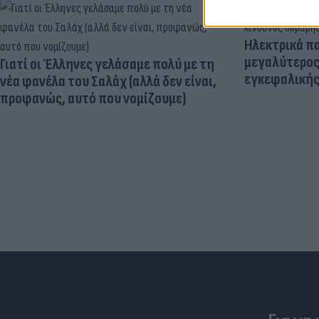
Ηλεκτρικά πα
μεγαλύτερος
Γιατί οι Έλληνες γελάσαμε πολύ με τη
εγκεφαλική
νέα φανέλα του Σαλάχ (αλλά δεν είναι,
προφανώς, αυτό που νομίζουμε)