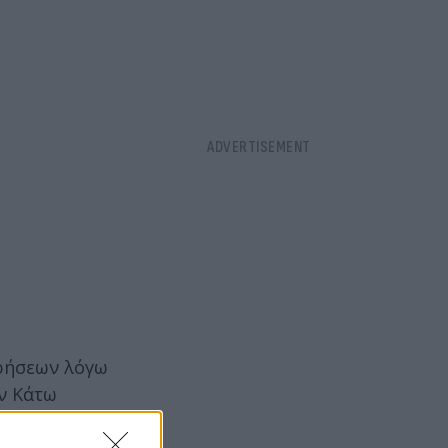
ιρήσεων λόγω
ν Κάτω