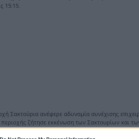
ς 15:15.
ιοχή Σακτούρια ανέφερε αδυναμία συνέχισης επιχε
 περιοχής ζήτησε εκκένωση των Σακτουρίων και τω