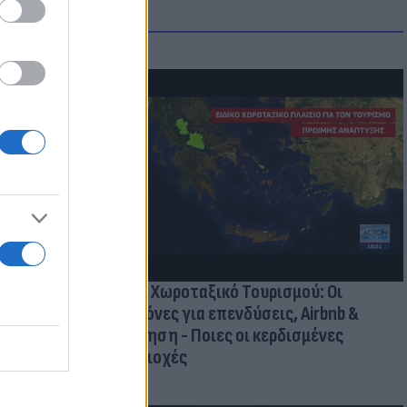
οικίδια! Οι
 στις
τικών ειδών
Νέο Χωροταξικό Τουρισμού: Οι
κανόνες για επενδύσεις, Airbnb &
δόμηση - Ποιες οι κερδισμένες
περιοχές