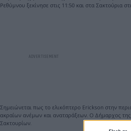
Ρεθύμνου ξεκίνησε στις 11:50 και στα Σακτούρια στι
Σημειώνεται πως το ελικόπτερο Erickson στην περ
ακραίων ανέμων και αναταράξεων. Ο Δήμαρχος της
Σακτουρίων.