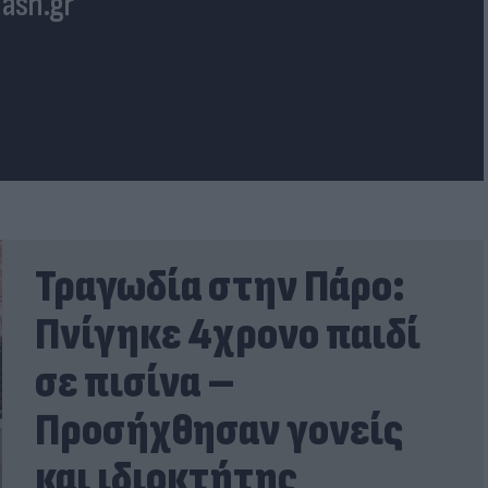
lash.gr
Τραγωδία στην Πάρο:
Πνίγηκε 4χρονο παιδί
σε πισίνα –
Προσήχθησαν γονείς
και ιδιοκτήτης