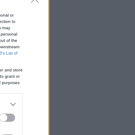
sonal or
ection to
ou may
 personal
out of the
 downstream
B’s List of
er and store
to grant or
ed purposes