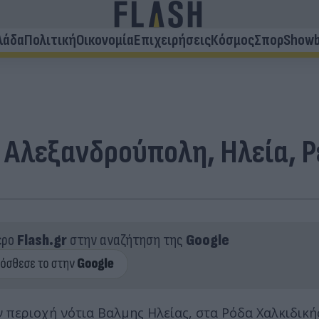
λάδα
Πολιτική
Οικονομία
Επιχειρήσεις
Κόσμος
Σπορ
Showb
 Αλεξανδρούπολη, Ηλεία, Ρ
ερο
Flash.gr
στην αναζήτηση της
Google
ν περιοχή νότια Βαλμης Ηλείας, στα Ρόδα Χαλκιδικ