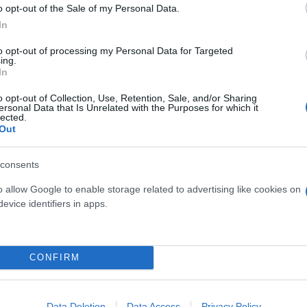
o opt-out of the Sale of my Personal Data.
In
to opt-out of processing my Personal Data for Targeted
ing.
In
o opt-out of Collection, Use, Retention, Sale, and/or Sharing
ersonal Data that Is Unrelated with the Purposes for which it
τον θεό» - Η κυρία Μέσι
Και οι μαϊμούδες έχουν κατ
lected.
 στο Instagram, την
επιστήμονες ρίχνουν φως
Out
ι η σύντροφος του
"φιλίες" μεταξύ διαφορε
hoto)
consents
o allow Google to enable storage related to advertising like cookies on
evice identifiers in apps.
CONFIRM
Data Deletion
Data Access
Privacy Policy