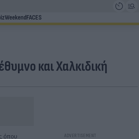
iz
Weekend
FACES
έθυμνο και Χαλκιδική
ής όπου