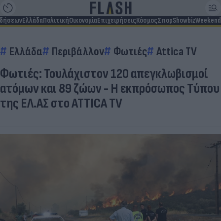
ιδήσεων
Ελλάδα
Πολιτική
Οικονομία
Επιχειρήσεις
Κόσμος
Σπορ
Showbiz
Weekend
Ελλάδα
Περιβάλλον
Φωτιές
Attica TV
Φωτιές: Τουλάχιστον 120 απεγκλωβισμοί
ατόμων και 89 ζώων - H εκπρόσωπος Τύπου
της ΕΛ.ΑΣ στο ATTICA TV