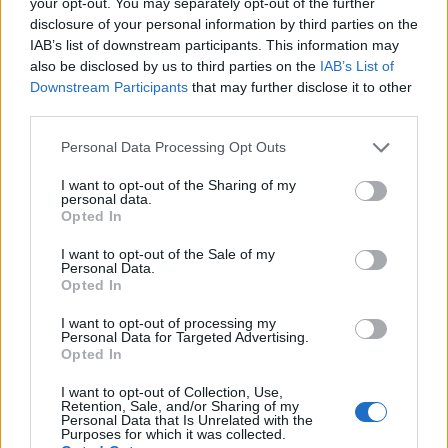
your opt-out. You may separately opt-out of the further
disclosure of your personal information by third parties on the
IAB’s list of downstream participants. This information may
also be disclosed by us to third parties on the
IAB’s List of
Downstream Participants
that may further disclose it to other
third parties.
Please note that this website/app uses one or more Google
Personal Data Processing Opt Outs
services and may gather and store information including but
not limited to your visit or usage behaviour. You may click to
I want to opt-out of the Sharing of my
personal data.
grant or deny consent to Google and its third-party tags to
Opted In
use your data for below specified purposes in below Google
consent section.
I want to opt-out of the Sale of my
Personal Data.
Opted In
I want to opt-out of processing my
Personal Data for Targeted Advertising.
Opted In
I want to opt-out of Collection, Use,
Retention, Sale, and/or Sharing of my
Personal Data that Is Unrelated with the
Purposes for which it was collected.