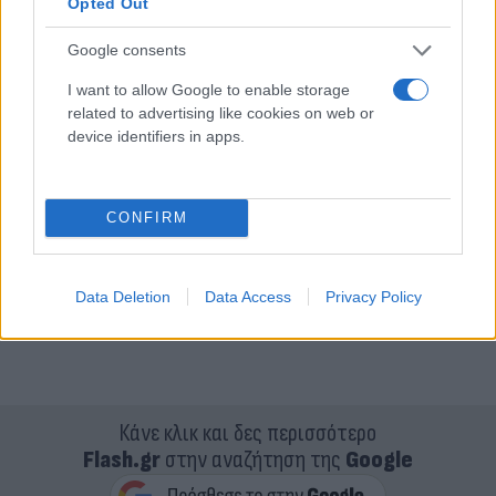
Opted Out
Χθες, Τρίτη, έγιναν πάνω από 320 απεγκλωβισμοί.
Google consents
I want to allow Google to enable storage
related to advertising like cookies on web or
device identifiers in apps.
CONFIRM
Data Deletion
Data Access
Privacy Policy
Κάνε κλικ και δες περισσότερο
Flash.gr
στην αναζήτηση της
Google