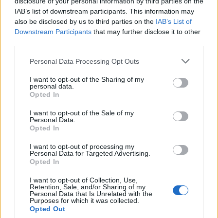
disclosure of your personal information by third parties on the
IAB’s list of downstream participants. This information may
also be disclosed by us to third parties on the
IAB’s List of
Downstream Participants
that may further disclose it to other
third parties.
Please note that this website/app uses one or more Google
Personal Data Processing Opt Outs
services and may gather and store information including but
not limited to your visit or usage behaviour. You may click to
I want to opt-out of the Sharing of my
personal data.
grant or deny consent to Google and its third-party tags to
Opted In
use your data for below specified purposes in below Google
consent section.
I want to opt-out of the Sale of my
Personal Data.
Opted In
I want to opt-out of processing my
Personal Data for Targeted Advertising.
Opted In
I want to opt-out of Collection, Use,
«Κολλητή πες τι τρέχει και με ποιον. Κάτι έχουμε
Retention, Sale, and/or Sharing of my
Personal Data that Is Unrelated with the
στο νου μας», ήταν η ερώτηση follower με το νεαρό
Purposes for which it was collected.
μοντέλο να απαντά με νόημα: «Θα σας πω όταν θα
Opted Out