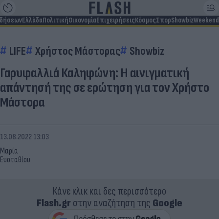
ιδήσεων
Ελλάδα
Πολιτική
Οικονομία
Επιχειρήσεις
Κόσμος
Σπορ
Showbiz
Weekend
LIFE
Χρήστος Μάστορας
Showbiz
Γαρυφαλλιά Καληφώνη: Η αινιγματική
απάντησή της σε ερώτηση για τον Χρήστο
Μάστορα
13.08.2022 13:03
Μαρία
Ευσταθίου
Κάνε κλικ και δες περισσότερο
Flash.gr
στην αναζήτηση της
Google