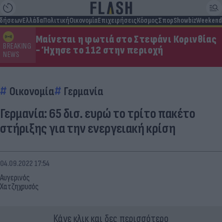
ιδήσεων
Ελλάδα
Πολιτική
Οικονομία
Επιχειρήσεις
Κόσμος
Σπορ
Showbiz
Weekend
Μαίνεται η φωτιά στο Στεφάνι Κορινθίας
BREAKING
- Ήχησε το 112 στην περιοχή
NEWS
Οικονομία
Γερμανία
Γερμανία: 65 δισ. ευρώ το τρίτο πακέτο
στήριξης για την ενεργειακή κρίση
04.09.2022 17:54
Αυγερινός
Χατζηχρυσός
Κάνε κλικ και δες περισσότερο