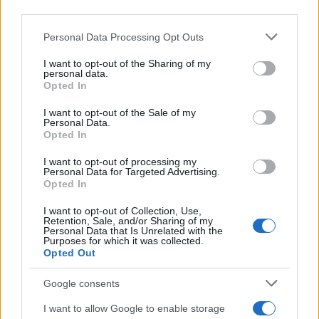
third parties.
Please note that this website/app uses one or more Google
Personal Data Processing Opt Outs
services and may gather and store information including but
«Η Γερμανία είναι ενωμένη σε μια δύσκολη στιγμή.
not limited to your visit or usage behaviour. You may click to
I want to opt-out of the Sharing of my
personal data.
grant or deny consent to Google and its third-party tags to
Ως χώρα, θα περάσουμε αυτή τη δύσκολη στιγμή»,
Opted In
use your data for below specified purposes in below Google
αυτό ήταν το κεντρικό μήνυμα που έστειλε
consent section.
I want to opt-out of the Sale of my
ο
καγκελάριος Όλαφ Σολτς
, παρουσιάζοντας τα
Personal Data.
Opted In
αποτελέσματα των διαβουλεύσεων των τριών
κυβερνητικών κομμάτων: ένα τρίτο πακέτο
I want to opt-out of processing my
Personal Data for Targeted Advertising.
στήριξης 65 δισεκατομμυρίων ευρώ, διπλάσιο από
Opted In
τα δύο πρώτα πακέτα ανακούφισης που είχαν μαζί
I want to opt-out of Collection, Use,
είχαν όγκο 30 δισ. ευρώ.
Συνολικά
, με τα τρία
Retention, Sale, and/or Sharing of my
Personal Data that Is Unrelated with the
πακέτα στήριξης η Γερμανία διαθέτει
95 δισ. ευρώ
Purposes for which it was collected.
Opted Out
για την ανακούφιση πολιτών και επιχειρήσεων
.
Google consents
Στις σημαντικές αποφάσεις που ανακοινώθηκαν
I want to allow Google to enable storage
την Κυριακή περιλαμβάνεται το
φρένο στην