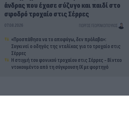
άνδρας που έχασε σύζυγο και παιδί στο
σφοδρό τροχαίο στις Σέρρες
07.08.2026
ΓΙΏΡΓΟΣ ΓΕΩΡΓΑΚΌΠΟΥΛΟΣ
«Προσπάθησα να το αποφύγω, δεν πρόλαβα»:
Συγκινεί ο οδηγός της νταλίκας για το τροχαίο στις
Σέρρες
Η στιγμή του φονικού τροχαίου στις Σέρρες - Βίντεο
ντοκουμέντο από τη σύγκρουση ΙΧ με φορτηγό