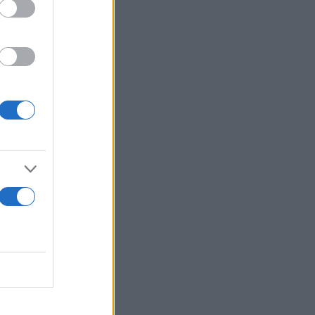
 το 2022),
ων μη
μία
ο ρυθμός
ς. Η
λυσίδες και
τικής
στην
οσιονομικής