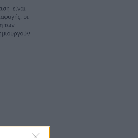
πιση είναι
αφυγής, οι
ση των
δημιουργούν