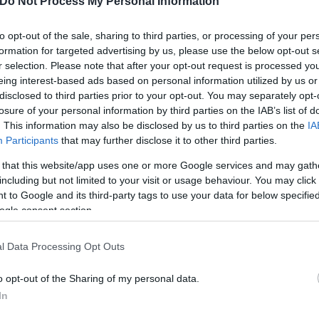
Do Not Process My Personal Information
ς ο κ. Στουρνάρας εκτίμησε ότι ο ο ρυθμός ανάπτυ
to opt-out of the sale, sharing to third parties, or processing of your per
 στο 2,2%, λόγω της αναμενόμενης επιβράδυνσης τ
formation for targeted advertising by us, please use the below opt-out s
 της πιο ήπιας αύξησης της ιδιωτικής κατανάλωσης.
r selection. Please note that after your opt-out request is processed y
eing interest-based ads based on personal information utilized by us or
disclosed to third parties prior to your opt-out. You may separately opt-
losure of your personal information by third parties on the IAB’s list of
. This information may also be disclosed by us to third parties on the
IA
ορεί να επιτευχθεί υπό την προϋπόθεση ότι η υλο
Participants
that may further disclose it to other third parties.
ο RRF θα προχωρήσει σύμφωνα με τον προγραμματι
στηροποίηση της νομισματικής πολιτικής δεν θα αφ
 that this website/app uses one or more Google services and may gath
including but not limited to your visit or usage behaviour. You may click 
 to Google and its third-party tags to use your data for below specifi
ogle consent section.
l Data Processing Opt Outs
o opt-out of the Sharing of my personal data.
In