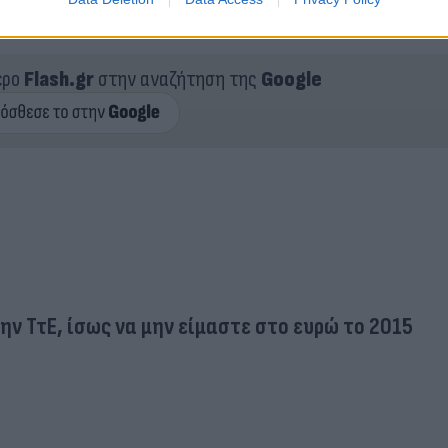
ξης και θα τον διατηρήσουν σε μέτρια επίπεδα.
ερο
Flash.gr
στην αναζήτηση της
Google
ν ΤτΕ, ίσως να μην είμαστε στο ευρώ το 2015