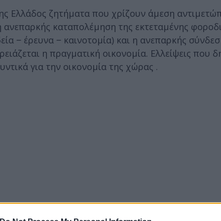
της Ελλάδος ζητήματα που χρίζουν άμεση αντιμετώ
 η ανεπαρκής καταπολέμηση της εκτεταμένης φοροδι
δεία ‒ έρευνα ‒ καινοτομία) και η ανεπαρκής σύνδε
ρειάζεται η πραγματική οικονομία. Ελλείψεις που 
υντικά για την οικονομία της χώρας .