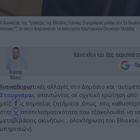
Ο διοικητής της Τράπεζας της Ελλάδος Γιάννης Στουρνάρας μιλάει στο 2ο Bankin
mission !”, το οποίο διοργανώνει το Ινστιτούτο Εσωτερικών Ελεγκτών Ελλάδας – 
Κάνε κλικ και δες περισσότ
Φώτης
Νάκος
Για καθοριστικές αλλαγές στο Δημόσιο και αντιμε
20.09.2023 18:52
Στουρνάρας
απαντώντας σε σχετική ερώτηση από 
μείζονος σημασίας ζητήματα ,όπως στις καθυστερή
στην αναποτελεσματικότητα που εξακολουθεί να υπά
μεταβιβάσεις ακινήτων, , ολοκλήρωση του Εθνικο
υπηρεσιών).