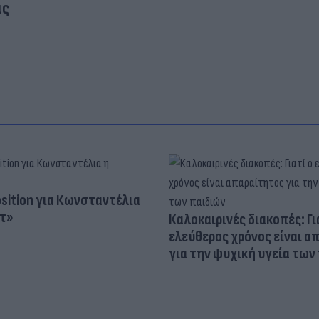
ας
osition για Κωνσταντέλια
τ»
Καλοκαιρινές διακοπές: Γι
ελεύθερος χρόνος είναι α
για την ψυχική υγεία των