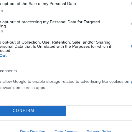
o opt-out of the Sale of my Personal Data.
In
to opt-out of processing my Personal Data for Targeted
ing.
In
o opt-out of Collection, Use, Retention, Sale, and/or Sharing
ersonal Data that Is Unrelated with the Purposes for which it
σε 3,8% για το 2024 (έναντι 4,3% το 2023 και 9,3%
lected.
ών πιέσεων από τις τιμές των ειδών διατροφής, τ
Out
ν.Τις θετικές προοπτικές για την ελληνική οικονο
τοληπτικής ικανότητας του Ελληνικού Δημοσίου.
consents
o allow Google to enable storage related to advertising like cookies on
evice identifiers in apps.
ζώνη ,Ο κ. Γιάννης Στουρνάρας υπογράμμισε ότι «
το επόμενο έτος αναμένεται να είναι συγκρατημένο
ηση των προβλημάτων στις διεθνείς εφοδιαστικές α
CONFIRM
πτυξη. Ωστόσο, η συσταλτική μεταβολή της νομισμα
ολουθήσει να μεταδίδεται ‒ με χρονική υστέρηση ‒ 
υνδυασμό με τη σταδιακή απόσυρση των μέτρων δημ
Data Deletion
Data Access
Privacy Policy