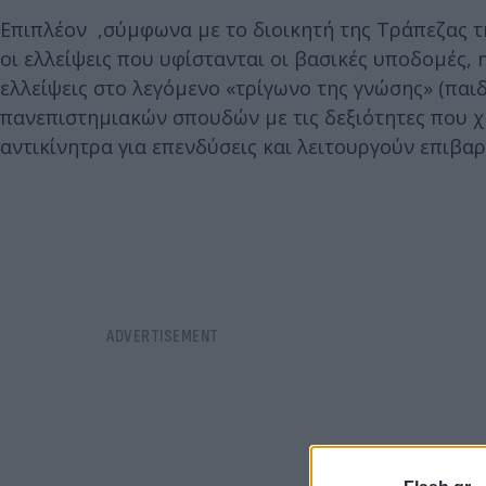
Επιπλέον ,σύμφωνα με το διοικητή της Τράπεζας 
οι ελλείψεις που υφίστανται οι βασικές υποδομές,
ελλείψεις στο λεγόμενο «τρίγωνο της γνώσης» (παι
πανεπιστημιακών σπουδών με τις δεξιότητες που χ
αντικίνητρα για επενδύσεις και λειτουργούν επιβαρ