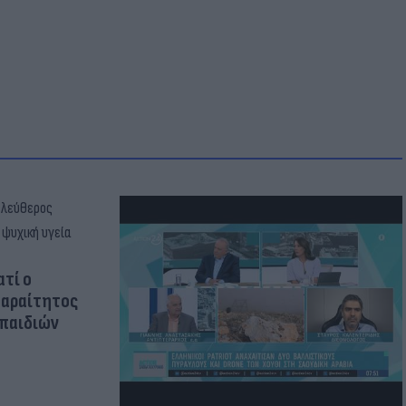
ατί ο
παραίτητος
 παιδιών