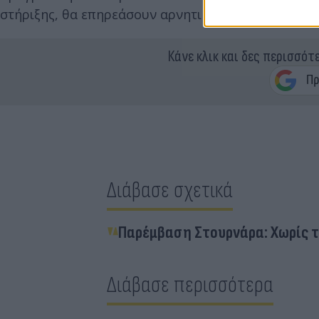
στήριξης, θα επηρεάσουν αρνητικά το ρυθμό ανάπτυ
Κάνε κλικ και δες περισσότ
Διάβασε σχετικά
Παρέμβαση Στουρνάρα: Χωρίς τη
Διάβασε περισσότερα