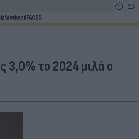
iz
Weekend
FACES
ς 3,0% το 2024 μιλά ο