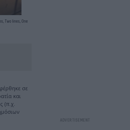
s, Two lines, One
φέρθηκε σε
ατία και
 (π.χ.
ημόσιων