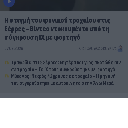
Η στιγμή του φονικού τροχαίου στις
Σέρρες - Βίντεο ντοκουμέντο από τη
σύγκρουση ΙΧ με φορτηγό
07.08.2026
ΧΡΙΣΤΌΔΟΥΛΟΣ ΣΚΟΎΝΤΑΣ
Τραγωδία στις Σέρρες: Μητέρα και γιος σκοτώθηκαν
σε τροχαίο - Το ΙΧ τους συγκρούστηκε με φορτηγό
Μύκονος: Νεκρός 42χρονος σε τροχαίο - Η μηχανή
του συγκρούστηκε με αυτοκίνητο στην Άνω Μερά