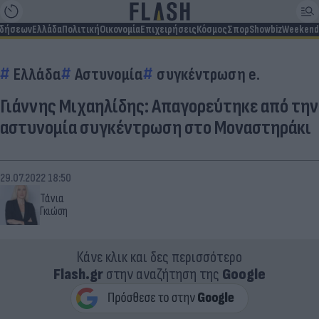
ιδήσεων
Ελλάδα
Πολιτική
Οικονομία
Επιχειρήσεις
Κόσμος
Σπορ
Showbiz
Weekend
Ελλάδα
Αστυνομία
συγκέντρωση e.
Γιάννης Μιχαηλίδης: Απαγορεύτηκε από την
αστυνομία συγκέντρωση στο Μοναστηράκι
29.07.2022 18:50
Τάνια
Γκιώση
Κάνε κλικ και δες περισσότερο
Flash.gr
στην αναζήτηση της
Google