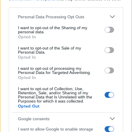
τις διατάξεις του άρθρου 3 παρ. 1 & 2 του Ν.
third parties.
4703/2020 και του άρθρου 3 του Π.Δ. 73/2020, κι ως
Please note that this website/app uses one or more Google
Personal Data Processing Opt Outs
εκ τούτου δεν κατέστη δυνατή η τήρηση της
services and may gather and store information including but
προβλεπόμενης διαδικασίας της ισχύουσας
not limited to your visit or usage behaviour. You may click to
I want to opt-out of the Sharing of my
personal data.
νομοθεσίας περί δημόσιων υπαίθριων
grant or deny consent to Google and its third-party tags to
Opted In
use your data for below specified purposes in below Google
συναθροίσεων και, αφετέρου από τη διεξαγωγή της
consent section.
I want to opt-out of the Sale of my
εγκυμονείται σοβαρός κίνδυνος για τη δημόσια
Personal Data.
ασφάλεια και επαπειλείται σοβαρή διατάραξη της
Opted In
κοινωνικοοικονομικής ζωής στην συγκεκριμένη
I want to opt-out of processing my
Personal Data for Targeted Advertising.
περιοχή, της κυκλοφορίας οχημάτων και πεζών,
Opted In
της λειτουργία των υποδομών και κοινωφελών
I want to opt-out of Collection, Use,
εγκαταστάσεων του σημείου πραγματοποίησής
Retention, Sale, and/or Sharing of my
της».
Personal Data that Is Unrelated with the
Purposes for which it was collected.
Opted Out
Google consents
I want to allow Google to enable storage