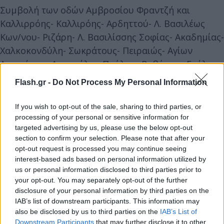
Συμβολή των οδών Αμβροσίου Φραντζή και
Καλλιρρόης- Καλλιρόης- Αρδηττού- Λ. Βασιλέως
Κων/νου- Ριζάρη- Λ. Βασιλίσσης Σοφίας- Ακαδημίας-
Χαλκοκονδύλη- Σωκράτους- Πειραιώς- Αγίων
Ασωμάτων- Αποστόλου Παύλου- Ροβέρτου Γκάλι-
Γαριβάλδη- Μουσών- Όρλωφ- Τσάμη Καρατάσου-
Flash.gr -
Do Not Process My Personal Information
Αναστασίου Ζίννη- Αμβροσίου Φραντζή και
Καλλιρρόης κατά το χρονικό διάστημα από 17:00
If you wish to opt-out of the sale, sharing to third parties, or
της σήμερον 29-7-2022 έως την 02:00 της 30-7-2022.
processing of your personal or sensitive information for
targeted advertising by us, please use the below opt-out
section to confirm your selection. Please note that after your
Η ανωτέρω απαγόρευση επιβάλλεται, αφενός,
opt-out request is processed you may continue seeing
καθώς οι οργανωτές δεν γνωστοποίησαν στην κατά
interest-based ads based on personal information utilized by
us or personal information disclosed to third parties prior to
τόπο Αστυνομική Αρχή, την πρόθεσή τους να
your opt-out. You may separately opt-out of the further
καλέσουν το ευρύ κοινό να συμμετάσχει, σε
disclosure of your personal information by third parties on the
συγκεκριμένο τόπο και χρόνο, σε δημόσια
IAB’s list of downstream participants. This information may
also be disclosed by us to third parties on the
IAB’s List of
υπαίθρια συνάθροιση ως οφείλουν, σύμφωνα με
Downstream Participants
that may further disclose it to other