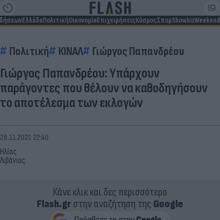
ιδήσεων
Ελλάδα
Πολιτική
Οικονομία
Επιχειρήσεις
Κόσμος
Σπορ
Showbiz
Weekend
Πολιτική
ΚΙΝΑΛ
Γιώργος Παπανδρέου
Γιώργος Παπανδρέου: Υπάρχουν
παράγοντες που θέλουν να καθοδηγήσουν
το αποτέλεσμα των εκλογών
28.11.2021 22:40
Ηλίας
Λιβάνιος
Κάνε κλικ και δες περισσότερο
Flash.gr
στην αναζήτηση της
Google