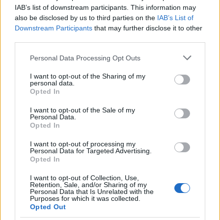
ανάπτυξη, για αποκέντρωση – όλα αυτά τα οποία
IAB’s list of downstream participants. This information may
αυτή τη στιγμή συζητάει ο κόσμος», τόνισε ενώ για
also be disclosed by us to third parties on the
IAB’s List of
τους λόγους που τον οδήγησαν να διεκδικήσει την
Downstream Participants
that may further disclose it to other
third parties.
ηγεσία του κόμματος, ανέφερε ότι δεν ζητάει «ούτε
ρεβάνς ούτε προσωπική δικαίωση. Η ουσία είναι να
Please note that this website/app uses one or more Google
Personal Data Processing Opt Outs
βοηθήσουμε τη χώρα γιατί πιστεύω ότι οι θέσεις
services and may gather and store information including but
not limited to your visit or usage behaviour. You may click to
I want to opt-out of the Sharing of my
μας πραγματικά έχουν πάει και παλιότερα την
personal data.
grant or deny consent to Google and its third-party tags to
Opted In
χώρα μπροστά και θα την ξαναπάνε».
use your data for below specified purposes in below Google
consent section.
I want to opt-out of the Sale of my
Personal Data.
Για τις «παρεμβάσεις τρίτων» στα εσωκομματικά
Opted In
του ΚΙΝΑΛ
I want to opt-out of processing my
Personal Data for Targeted Advertising.
Opted In
I want to opt-out of Collection, Use,
Retention, Sale, and/or Sharing of my
Personal Data that Is Unrelated with the
Purposes for which it was collected.
Opted Out