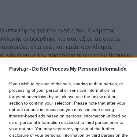
Ο υποψήφιος για την ηγεσία του Κινήματος
Αλλαγής αναφέρθηκε και στις αξίες τις οποίες
πρεσβεύει. «Και εγώ, και εμείς σαν Κίνημα,
συνδυάζουμε την παράδοση αξιών πολύ βασικών,
της Δημοκρατίας, της συμμετοχής, της κοινωνικής
Flash.gr -
Do Not Process My Personal Information
δικαιοσύνης, της απελευθέρωσης των
παραγωγικών δυνάμεων από μία γραφειοκρατία
If you wish to opt-out of the sale, sharing to third parties, or
σκληρή και πελατειακή, και από την άλλη πλευρά
processing of your personal or sensitive information for
είμαστε η δύναμη της καινοτομίας. Αυτά που έφερα
targeted advertising by us, please use the below opt-out
section to confirm your selection. Please note that after your
εκείνη την εποχή (ως πρωθυπουργός) ήτανε
opt-out request is processed you may continue seeing
καινοτόμα αλλά πάνω σε βάσεις αρχών. Όταν
interest-based ads based on personal information utilized by
μιλάμε για Διαύγεια, όταν μιλάμε για ηλεκτρονική
us or personal information disclosed to third parties prior to
συνταγογράφηση, για opengov, για πράσινη
your opt-out. You may separately opt-out of the further
disclosure of your personal information by third parties on the