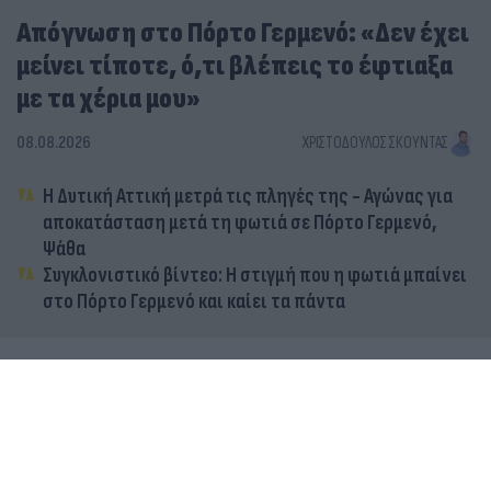
Απόγνωση στο Πόρτο Γερμενό: «Δεν έχει
μείνει τίποτε, ό,τι βλέπεις το έφτιαξα
με τα χέρια μου»
08.08.2026
ΧΡΙΣΤΌΔΟΥΛΟΣ ΣΚΟΎΝΤΑΣ
Η Δυτική Αττική μετρά τις πληγές της - Αγώνας για
αποκατάσταση μετά τη φωτιά σε Πόρτο Γερμενό,
Ψάθα
Συγκλονιστικό βίντεο: Η στιγμή που η φωτιά μπαίνει
στο Πόρτο Γερμενό και καίει τα πάντα