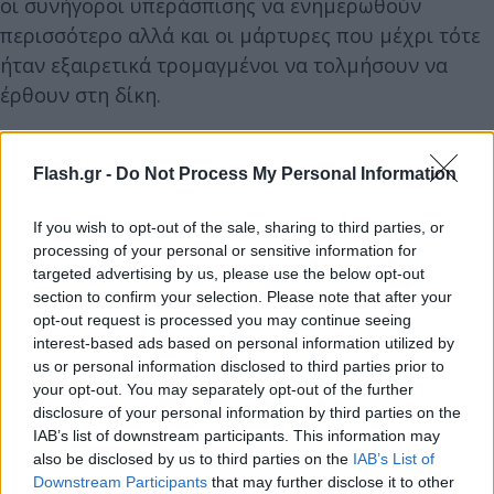
οι συνήγοροι υπεράσπισης να ενημερωθούν
περισσότερο αλλά και οι μάρτυρες που μέχρι τότε
ήταν εξαιρετικά τρομαγμένοι να τολμήσουν να
έρθουν στη δίκη.
«Ο πατέρας μου είναι λιοντάρι»
Flash.gr -
Do Not Process My Personal Information
Την ημέρα έναρξης της δίκης η μεγαλύτερη κόρη
If you wish to opt-out of the sale, sharing to third parties, or
του Σαντάμ Χουσεΐν, είχε δηλώσει σε συνέντευξή
processing of your personal or sensitive information for
της στο αραβικό δίκτου Al Arabiya πως ο πατέρας
targeted advertising by us, please use the below opt-out
της συμπεριφέρθηκε στην όλη διαδικασία σαν
section to confirm your selection. Please note that after your
opt-out request is processed you may continue seeing
λιοντάρι και χαρακτήρισε «φάρσα» τη σύνθεση του
interest-based ads based on personal information utilized by
δικαστηρίου.
us or personal information disclosed to third parties prior to
your opt-out. You may separately opt-out of the further
disclosure of your personal information by third parties on the
IAB’s list of downstream participants. This information may
also be disclosed by us to third parties on the
IAB’s List of
Downstream Participants
that may further disclose it to other