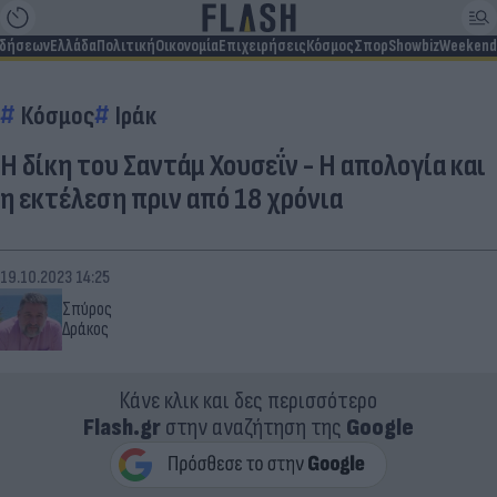
ιδήσεων
Ελλάδα
Πολιτική
Οικονομία
Επιχειρήσεις
Κόσμος
Σπορ
Showbiz
Weekend
Κόσμος
Ιράκ
Η δίκη του Σαντάμ Χουσεΐν - Η απολογία και
η εκτέλεση πριν από 18 χρόνια
19.10.2023 14:25
Σπύρος
Δράκος
Κάνε κλικ και δες περισσότερο
Flash.gr
στην αναζήτηση της
Google