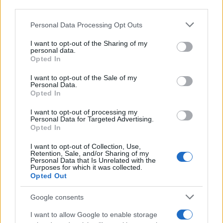
third parties.
Please note that this website/app uses one or more Google
Personal Data Processing Opt Outs
services and may gather and store information including but
not limited to your visit or usage behaviour. You may click to
I want to opt-out of the Sharing of my
personal data.
grant or deny consent to Google and its third-party tags to
Opted In
use your data for below specified purposes in below Google
consent section.
I want to opt-out of the Sale of my
Personal Data.
Opted In
I want to opt-out of processing my
Personal Data for Targeted Advertising.
Opted In
I want to opt-out of Collection, Use,
Retention, Sale, and/or Sharing of my
Personal Data that Is Unrelated with the
Purposes for which it was collected.
Opted Out
Google consents
I want to allow Google to enable storage