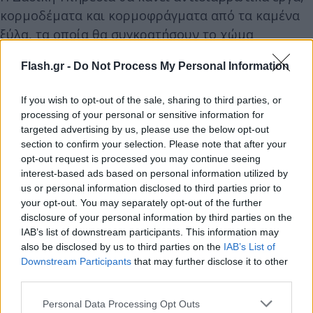
κορμοδέματα και κορμοφράγματα από τα καμένα
ξύλα, τα οποία θα συγκρατήσουν το χώμα
αποτρέποντας το ξέπλυμα των κώνων και των
Flash.gr -
Do Not Process My Personal Information
σπόρων που θ’ ανοίξουν σε δύο-τρεις μήνες
δίνοντας νέα δέντρα τα οποία όμως δεν είναι η
If you wish to opt-out of the sale, sharing to third parties, or
επιλογή των αρπακτικών για τη δημιουργία φωλιάς,
processing of your personal or sensitive information for
καθώς επιλέγουν τα υπέργηρα-ώριμα. Το γεγονός
targeted advertising by us, please use the below opt-out
section to confirm your selection. Please note that after your
αυτό (φωλιές σε ώριμα δέντρα) διαφοροποιεί
opt-out request is processed you may continue seeing
επίσης τη διαχείριση του συγκεκριμένου δάσους
interest-based ads based on personal information utilized by
από τα άλλα στα οποία τα μεγαλύτερης ηλικίας
us or personal information disclosed to third parties prior to
δέντρα είναι εκείνα που υλοτομούνται».
your opt-out. You may separately opt-out of the further
disclosure of your personal information by third parties on the
IAB’s list of downstream participants. This information may
Η αποτίμηση δεν γίνεται δια γυμνού οφθαλμού
also be disclosed by us to third parties on the
IAB’s List of
Downstream Participants
that may further disclose it to other
third parties.
Δηλώνει ότι «η αποτίμηση του μεγέθους της
Please note that this website/app uses one or more Google
περιβαλλοντικής ζημιάς δεν γίνεται δια γυμνού
Personal Data Processing Opt Outs