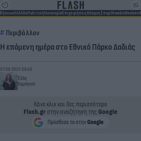
ιδήσεων
Ελλάδα
Πολιτική
Οικονομία
Επιχειρήσεις
Κόσμος
Σπορ
Showbiz
Weekend
Περιβάλλον
Η επόμενη ημέρα στο Εθνικό Πάρκο Δαδιάς
07.08.2022 09:49
Έλλη
Κομνηνού
Κάνε κλικ και δες περισσότερο
Flash.gr
στην αναζήτηση της
Google