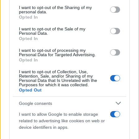
services and may gather and store information including but
οφθαλμού και δεν μπορεί να είναι άμεσα ακριβής.
not limited to your visit or usage behaviour. You may click to
I want to opt-out of the Sharing of my
Ο χαρακτηρισμός δέντρων ως νεκρά και προς
personal data.
grant or deny consent to Google and its third-party tags to
Opted In
υλοτόμηση είναι ασφαλής αφού παρέλθει ένα
use your data for below specified purposes in below Google
consent section.
διάστημα μηνών, ενώ σε ό,τι αφορά στις συνέπειες
I want to opt-out of the Sale of my
Personal Data.
για τα αρπακτικά, ασφαλή στοιχεία θα προκύψουν
Opted In
μόνο μέσω της παρακολούθησης του δείκτη
I want to opt-out of processing my
επικρατειών που θα πραγματοποιήσει η Μονάδα
Personal Data for Targeted Advertising.
Opted In
Διαχείρισης του Εθνικού Πάρκου.
I want to opt-out of Collection, Use,
Retention, Sale, and/or Sharing of my
«Αναμένουμε να δούμε στο δάσος έντονη
Personal Data that Is Unrelated with the
Purposes for which it was collected.
αναγέννηση σε σύντομο χρονικό διάστημα. Αυτή
Opted Out
είναι η φυσική εξέλιξη μετά από μία πυρκαγιά και
Google consents
σε διάστημα ενός έτους θα υπάρχει καταπράσινη
βλάστηση. Είναι σημαντικό ότι σώθηκαν οι φωλιές
I want to allow Google to enable storage
related to advertising like cookies on web or
του Μαυρόγυπα, επίσης έχουν μείνει μεγάλες
device identifiers in apps.
άκαυτες εκτάσεις στις οποίες μπορούν να