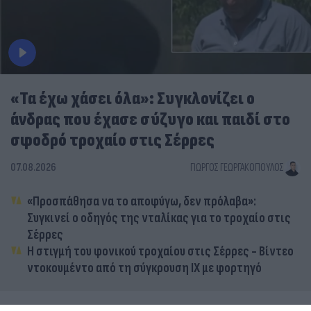
«Τα έχω χάσει όλα»: Συγκλονίζει ο
άνδρας που έχασε σύζυγο και παιδί στο
σφοδρό τροχαίο στις Σέρρες
07.08.2026
ΓΙΏΡΓΟΣ ΓΕΩΡΓΑΚΌΠΟΥΛΟΣ
«Προσπάθησα να το αποφύγω, δεν πρόλαβα»:
Συγκινεί ο οδηγός της νταλίκας για το τροχαίο στις
Σέρρες
Η στιγμή του φονικού τροχαίου στις Σέρρες - Βίντεο
ντοκουμέντο από τη σύγκρουση ΙΧ με φορτηγό