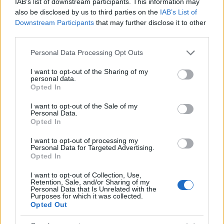
IAB’s list of downstream participants. This information may
also be disclosed by us to third parties on the
IAB’s List of
Downstream Participants
that may further disclose it to other
third parties.
Please note that this website/app uses one or more Google
Personal Data Processing Opt Outs
services and may gather and store information including but
not limited to your visit or usage behaviour. You may click to
I want to opt-out of the Sharing of my
personal data.
grant or deny consent to Google and its third-party tags to
Opted In
use your data for below specified purposes in below Google
consent section.
I want to opt-out of the Sale of my
Personal Data.
Opted In
Εγώ χθες περιηγήθηκα στην έκθεση και είδα
I want to opt-out of processing my
εξαιρετικές παρεμβάσεις καινοτομίας από
Personal Data for Targeted Advertising.
ερευνητικές ομάδες φοιτητές από όλα τα
Opted In
πανεπιστήμια της χώρας. Και είναι υψηλό το
I want to opt-out of Collection, Use,
επίπεδο σπουδών στα πανεπιστήμιά μας. Άρα
Retention, Sale, and/or Sharing of my
Personal Data that Is Unrelated with the
λοιπόν, γιατί να μη δώσεις τη δυνατότητα,
Purposes for which it was collected.
Opted Out
προφανώς όχι σε αυτούς που αξίζουν, γιατί άλλο