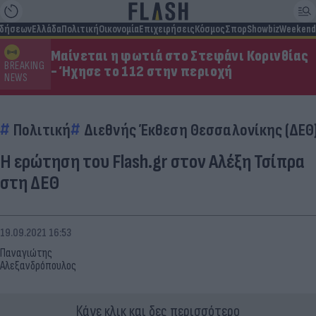
ιδήσεων
Ελλάδα
Πολιτική
Οικονομία
Επιχειρήσεις
Κόσμος
Σπορ
Showbiz
Weekend
Μαίνεται η φωτιά στο Στεφάνι Κορινθίας
BREAKING
- Ήχησε το 112 στην περιοχή
NEWS
Πολιτική
Διεθνής Έκθεση Θεσσαλονίκης (ΔΕΘ
Η ερώτηση του Flash.gr στον Αλέξη Τσίπρα
στη ΔΕΘ
19.09.2021 16:53
Παναγιώτης
Αλεξανδρόπουλος
Κάνε κλικ και δες περισσότερο