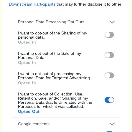
Downstream Participants
that may further disclose it to other
third parties.
Please note that this website/app uses one or more Google
Personal Data Processing Opt Outs
services and may gather and store information including but
not limited to your visit or usage behaviour. You may click to
I want to opt-out of the Sharing of my
personal data.
grant or deny consent to Google and its third-party tags to
Opted In
use your data for below specified purposes in below Google
consent section.
I want to opt-out of the Sale of my
Personal Data.
Opted In
I want to opt-out of processing my
Personal Data for Targeted Advertising.
Opted In
I want to opt-out of Collection, Use,
Retention, Sale, and/or Sharing of my
Personal Data that Is Unrelated with the
Purposes for which it was collected.
Opted Out
Google consents