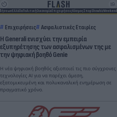
ιδήσεων
Ελλάδα
Πολιτική
Οικονομία
Επιχειρήσεις
Κόσμος
Σπορ
Showbiz
Weekend
Επιχειρήσεις
Ασφαλιστικές Εταιρίες
Η Generali ενισχύει την εμπειρία
εξυπηρέτησης των ασφαλισμένων της με
την ψηφιακή βοηθό Genie
Η νέα ψηφιακή βοηθός αξιοποιεί τις πιο σύγχρονες
τεχνολογίες AI για να παρέχει άμεση,
εξατομικευμένη και πολυκαναλική ενημέρωση σε
πραγματικό χρόνο.