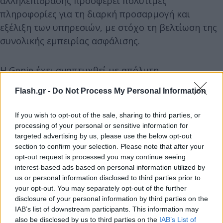
αλληλεπίδρασης προσφέρει πολύτιμες
πληροφορίες για τη διαρκή προσαρμογή και
εξέλιξη των υπηρεσιών, με στόχο τη βελτίωση της
συνολικής εμπειρίας ασφάλισης.
Η Genie έχει αναπτυχθεί με απόλυτη
προτεραιότητα στην εμπιστευτικότητα και την
Flash.gr -
Do Not Process My Personal Information
προστασία των προσωπικών δεδομένων.
Συμμορφώνεται πλήρως με τα πρότυπα ασφαλείας
If you wish to opt-out of the sale, sharing to third parties, or
και τις κανονιστικές απαιτήσεις του GDPR,
processing of your personal or sensitive information for
εφαρμόζοντας προηγμένους μηχανισμούς
targeted advertising by us, please use the below opt-out
section to confirm your selection. Please note that after your
κρυπτογράφησης και ανωνυμοποίησης δεδομένων,
opt-out request is processed you may continue seeing
αποτελώντας ένα ακόμα βήμα στη στρατηγική της
interest-based ads based on personal information utilized by
εταιρείας για τη βελτίωση της επικοινωνίας και τη
us or personal information disclosed to third parties prior to
your opt-out. You may separately opt-out of the further
διαρκή αναβάθμιση των υπηρεσιών της.
disclosure of your personal information by third parties on the
IAB’s list of downstream participants. This information may
also be disclosed by us to third parties on the
IAB’s List of