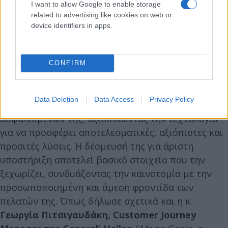
I want to allow Google to enable storage
related to advertising like cookies on web or
device identifiers in apps.
CONFIRM
Η Generali παραμένει προσηλωμένη στη συνεχή
Data Deletion
Data Access
Privacy Policy
εξέλιξη και τη βέλτιστη εξυπηρέτηση των
ασφαλισμένων της, αξιοποιώντας την τεχνολογία
για να προσφέρει αποτελεσματικές, αξιόπιστες και
προσιτές λύσεις. Η δέσμευσή της για άριστη
υποστήριξη αποτελεί βασικό στοιχείο που την
ξεχωρίζει, συνδυάζοντας την καινοτομία με την
προσωποποιημένη και άμεση φροντίδα των
πελατών της. Όπως δήλωσε σχετικά και η κ.
Γεωργία Πιτσιγαυδάκη, Customer Journey