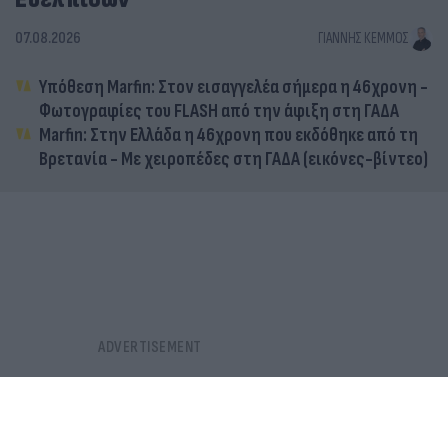
07.08.2026
ΓΙΆΝΝΗΣ ΚΈΜΜΟΣ
Υπόθεση Marfin: Στον εισαγγελέα σήμερα η 46χρονη -
Φωτογραφίες του FLASH από την άφιξη στη ΓΑΔΑ
Marfin: Στην Ελλάδα η 46χρονη που εκδόθηκε από τη
Βρετανία - Με χειροπέδες στη ΓΑΔΑ (εικόνες-βίντεο)